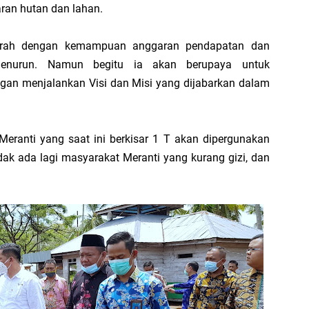
aran hutan dan lahan.
SP
Hi
rparah dengan kemampuan anggaran pendapatan dan
enurun. Namun begitu ia akan berupaya untuk
gan menjalankan Visi dan Misi yang dijabarkan dalam
PT
Ra
Meranti yang saat ini berkisar 1 T akan dipergunakan
Me
idak ada lagi masyarakat Meranti yang kurang gizi, dan
F
.
B
P
B