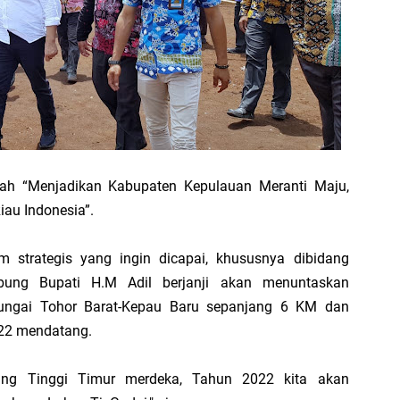
M
W
M
Pr
P
lah “Menjadikan Kabupaten Kepulauan Meranti Maju,
iau Indonesia”.
 strategis yang ingin dicapai, khususnya dibidang
bung Bupati H.M Adil berjanji akan menuntaskan
ngai Tohor Barat-Kepau Baru sepanjang 6 KM dan
HU
022 mendatang.
B
Ge
ing Tinggi Timur merdeka, Tahun 2022 kita akan