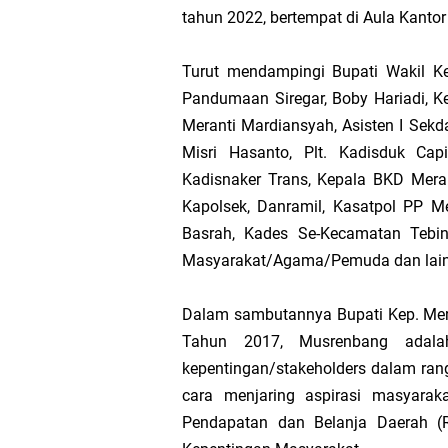
tahun 2022, bertempat di Aula Kanto
Bupati Meranti
Turut mendampingi Bupati Wakil Ket
Kementerian PU
Pandumaan Siregar, Boby Hariadi, K
Meranti Mardiansyah, Asisten I Sek
Bupati Asmar 
Misri Hasanto, Plt. Kadisduk Capi
Kadisnaker Trans, Kepala BKD Meran
Obligasi Daerah
Kapolsek, Danramil, Kasatpol PP Me
HUT IBI Ke-75,
Basrah, Kades Se-Kecamatan Tebin
Masyarakat/Agama/Pemuda dan lain
Rombongan Nege
Dalam sambutannya Bupati Kep. Mera
Bupati Asmar 
Tahun 2017, Musrenbang adal
kepentingan/stakeholders dalam r
Meranti
cara menjaring aspirasi masyara
Pendapatan dan Belanja Daerah (R
DPRD Kepulaua