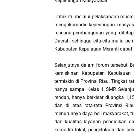
Kepentingan Masyarakat.
Rekomendasi Bang
Untuk itu melalui pelaksanaan musr
mengakomodir kepentingan masyarak
SPPG Mantiasa 
rencana pembangunan yang diteta
Daerah, sehingga cita-cita mulia 
PTPN IV Region
Kabupaten Kepulauan Meranti dapat t
Bupati Asmar 
Selanjutnya dalam forum tersebut, B
kemiskinan Kabupaten Kepulauan M
Wacana Pemeka
termiskin di Provinsi Riau. Tingkat 
hanya sampai Kelas 1 SMP. Selanju
Baru
rendah, hanya berkisar di angka 1,
dan di atas rata-rata Provinsi Ri
Bupati Asmar d
menurunnya daya beli masyarakat, t
dan kualitas layanan pendidikan d
komoditi lokal, pengelolaan dan p