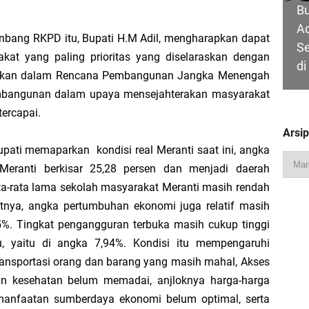
B
Ad
gar
enbang RKPD itu, Bupati H.M Adil, mengharapkan dapat
S
at yang paling prioritas yang diselaraskan dengan
di
Jalani Inspeksi Higiene dan Sanitasi Pangan
pkan dalam Rencana Pembangunan Jangka Menengah
pembangunan dalam upaya mensejahterakan masyarakat
al VI Kebun Julok Rayeuk Utara Serahkan Bantuan Mesin Genset untuk Dayah 
ercapai.
D
Arsi
Tegaskan MoU Pemkab dan PLN Harus Berdampak Nyata bagi Masyarakat Mera
S
upati memaparkan kondisi real Meranti saat ini, angka
P
eranti berkisar 25,28 persen dan menjadi daerah
ran Kembali Menguat, Mahmuzin Taher: Provinsi Riau Pesisir Mesin Pertumb
20
rata-rata lama sekolah masyarakat Meranti masih rendah
1
tnya, angka pertumbuhan ekonomi juga relatif masih
15%. Tingkat pengangguran terbuka masih cukup tinggi
au, yaitu di angka 7,94%.
Kondisi itu mempengaruhi
an PLN UP3 Dumai Perkuat Sinergi, Pastikan Layanan Listrik Kepulauan Meran
ransportasi orang dan barang yang masih mahal, Akses
an kesehatan belum memadai, anjloknya harga-harga
emanfaatan sumberdaya ekonomi belum optimal, serta