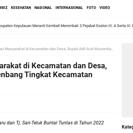
WBIZ
KESEHATAN
NASIONAL
INTERNASIONAL
FOTO
VIDEO
upaten Kepulauan Meranti Kembali Merombak 3 Pejabat Eselon III. A Serta III. 
 dan Unilak Perkuat Sinergi Tingkatkan Kualitas SDM Daerah
arakat di Kecamatan dan Desa, Bupati Adil Ikuti Musrenbang Tingkat Kecamatan Tebing Tinggi Timur
erprestasi Diguyur Penghargaan, Kapolda Riau: Bangun Kepercayaan Publik de
arakat di Kecamatan dan Desa,
Kepulauan Meranti Periode 2026–2029 Resmi Dilantik
renbang Tingkat Kecamatan
 Bahas Penegasan Batas Wilayah Kepulauan Meranti, Kemendagri Beri Arahan
Dorong Kemudahan Layanan Pensiun ASN melalui Sinergi dengan BRK Syariah
ru dan Tj. Sari-Teluk Buntal Tuntas di Tahun 2022
Kate