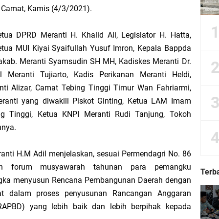
r Camat, Kamis (4/3/2021).
 Perjuangkan Status Jalan Nasional, Usulkan Ruas Strategis dan Jembatan Pe
ua DPRD Meranti H. Khalid Ali, Legislator H. Hatta,
etua MUI Kiyai Syaifullah Yusuf Imron, Kepala Bappda
dakab. Meranti Syamsudin SH MH, Kadiskes Meranti Dr.
Hadiri Sarasehan Kebangsaan MPR RI, Dorong Kemandirian Fiskal Daerah Mela
l Meranti Tujiarto, Kadis Perikanan Meranti Heldi,
ti Alizar, Camat Tebing Tinggi Timur Wan Fahriarmi,
ranti yang diwakili Piskot Ginting, Ketua LAM Imam
 Bupati Asmar: Bidan Garda Terdepan Wujudkan Generasi Emas Indonesia 2045
g Tinggi, Ketua KNPI Meranti Rudi Tanjung, Tokoh
nya.
ri Melaka dan Kapolres Meranti Ditepungtawari, Sinergi Adat hingga Green P
nti H.M Adil menjelaskan, sesuai Permendagri No. 86
Sambut Lawatan Adat Melaka, Perkuat Ikatan Serumpun Indonesia–Malaysia di
ah forum musyawarah tahunan para pemangku
Terb
angka menyusun Rencana Pembangunan Daerah dengan
kat dalam proses penyusunan Rancangan Anggaran
APBD) yang lebih baik dan lebih berpihak kepada
n Meranti Sahkan Ranperda Pertanggungjawaban APBD 2025, Pemkab Siap Tin