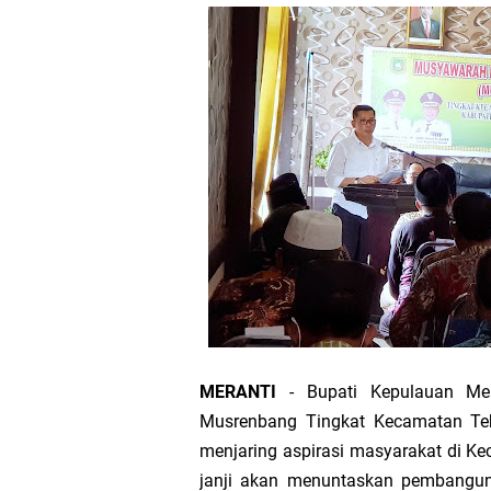
Hari Mangrove 
Audiensi Bupa
Feni Utami Ang
Camat Pulau Me
DPP PKB Lanti
Hari Bhakti Ad
Pelepasan TEP
MERANTI
- Bupati Kepulauan Mer
Transmigrasi
Musrenbang Tingkat Kecamatan Teb
menjaring aspirasi masyarakat di K
AKBP Gede Adi 
janji akan menuntaskan pembangun