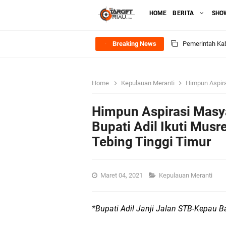
HOME
BERITA
SHO
Breaking News
Pemerintah Kab
Pemkab Meranti
Home
Kepulauan Meranti
Himpun Aspirasi Masy
133 Personel B
Himpun Aspirasi Masy
Pengurus PWI 
Bupati Adil Ikuti Mus
Tebing Tinggi Timur
Wabup Muzamil
Hak DBH
Maret 04, 2021
Kepulauan Meranti
Bupati Asmar 
*Bupati Adil Janji Jalan STB-Kepau Ba