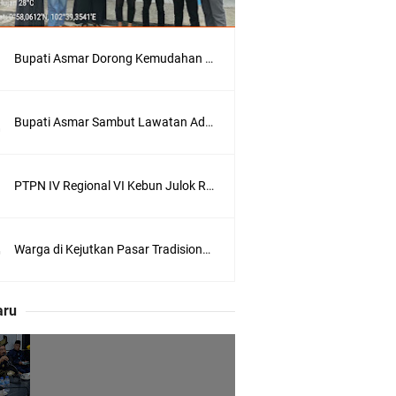
nghubung ke
Bupati Asmar Dorong Kemudahan Layanan Pensiun ASN melalui Sinergi dengan BRK Syariah
lui Skema
Bupati Asmar Sambut Lawatan Adat Melaka, Perkuat Ikatan Serumpun Indonesia–Malaysia di Kepulauan Meranti
PTPN IV Regional VI Kebun Julok Rayeuk Utara Serahkan Bantuan Mesin Genset untuk Dayah Darul Fata
Warga di Kejutkan Pasar Tradisional Kota Tembilahan Dilalap Api Dini Hari
olicing Menguat
 Kepulauan
aru
daklanjuti 11