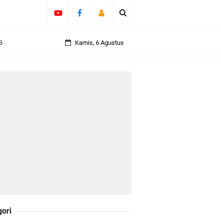
B
Kamis, 6 Agustus
ngan Karya Nyata
 Pengusulan
gori