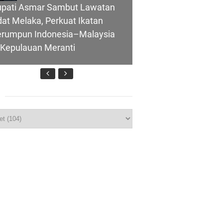
upati Asmar Sambut Lawatan
at Melaka, Perkuat Ikatan
erumpun Indonesia–Malaysia
 Kepulauan Meranti
Darul Fata
PRD Kepulauan Meranti
p
nti
ahkan Ranperda
ertanggungjawaban APBD
uhan Ekonomi
25, Pemkab Siap Tindaklanjuti
1 Rekomendasi Banggar
ti Semakin Andal