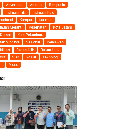
Advertorial
Android
Bengkalis
Indragiri Hilir
Indragiri Hulu
 Meranti
nasional
Kampar
Karimun
lauan Meranti
Kesehatan
Kota Batam
eranti
 Dumai
Kota Pekanbaru
tan Singingi
Nasional
Pelalawan
utri Puyu
idikan
Rokan Hilir
Rokan Hulu
biz
Siak
Sosial
Teknologi
m
Video
ler
wasan