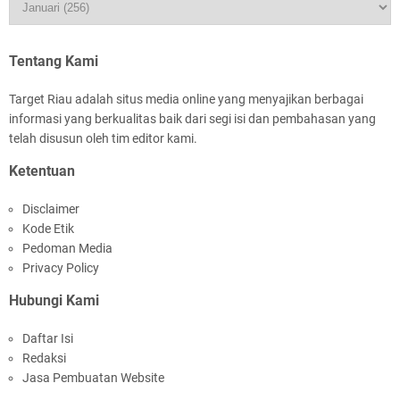
HUT IBI Ke-75, Bupati Asmar: Bidan Garda
Terdepan Wujudkan Generasi Emas Indonesia
2045
Tentang Kami
Target Riau adalah situs media online yang menyajikan berbagai
informasi yang berkualitas baik dari segi isi dan pembahasan yang
telah disusun oleh tim editor kami.
Ketentuan
Rombongan Negeri Melaka dan Kapolres
Disclaimer
Meranti Ditepungtawari, Sinergi Adat hingga
Kode Etik
Green Policing Menguat
Pedoman Media
Privacy Policy
Hubungi Kami
Daftar Isi
Redaksi
Bupati Asmar Sambut Lawatan Adat Melaka,
Jasa Pembuatan Website
Perkuat Ikatan Serumpun Indonesia–Malaysia di