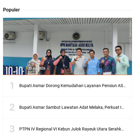
Populer
Bupati Asmar Dorong Kemudahan Layanan Pensiun ASN melalui Sinergi dengan BRK Syariah
Bupati Asmar Sambut Lawatan Adat Melaka, Perkuat Ikatan Serumpun Indonesia–Malaysia di Kepulauan Meranti
PTPN IV Regional VI Kebun Julok Rayeuk Utara Serahkan Bantuan Mesin Genset untuk Dayah Darul Fata