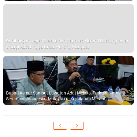
Rombongan Negeri Melaka dan Kapolres Meranti Ditepungtawari,
Sinergi Adat hingga Green Policing Menguat
Bupati Asmar Sambut Lawatan Adat Melaka, Perkuat Ikatan
Serumpun Indonesia–Malaysia di Kepulauan Meranti