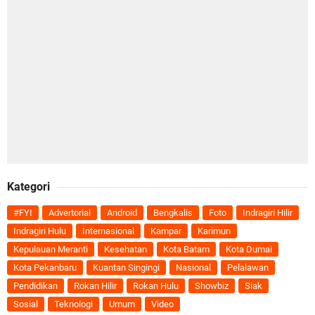
Kategori
#FYI
Advertorial
Android
Bengkalis
Foto
Indragiri Hilir
Indragiri Hulu
Internasional
Kampar
Karimun
Kepulauan Meranti
Kesehatan
Kota Batam
Kota Dumai
Kota Pekanbaru
Kuantan Singingi
Nasional
Pelalawan
Pendidikan
Rokan Hilir
Rokan Hulu
Showbiz
Siak
Sosial
Teknologi
Umum
Video