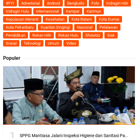
#FYI
Advertorial
Android
Bengkalis
Foto
Indragiri Hilir
Indragiri Hulu
Internasional
Kampar
Karimun
Kepulauan Meranti
Kesehatan
Kota Batam
Kota Dumai
Kota Pekanbaru
Kuantan Singingi
Nasional
Pelalawan
Pendidikan
Rokan Hilir
Rokan Hulu
Showbiz
Siak
Sosial
Teknologi
Umum
Video
Populer
SPPG Mantiasa Jalani Inspeksi Higiene dan Sanitasi Pangan