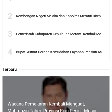
Rombongan Negeri Melaka dan Kapolres Meranti Ditepungtawari, Sinergi Adat hingga Green Policing Menguat
Pemerintah Kabupaten Kepulauan Meranti Kembali Merombak 3 Pejabat Eselon III. A Serta III. B
Bupati Asmar Dorong Kemudahan Layanan Pensiun ASN melalui Sinergi dengan BRK Syariah
Terbaru
Wacana Pemekaran Kembali Menguat,
Mahmuzin Taher: Provinsi Riau Pesisir Mesin