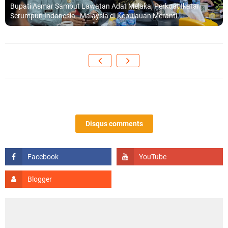
Bupati Asmar Sambut Lawatan Adat Melaka, Perkuat Ikatan
Serumpun Indonesia–Malaysia di Kepulauan Meranti
Disqus comments