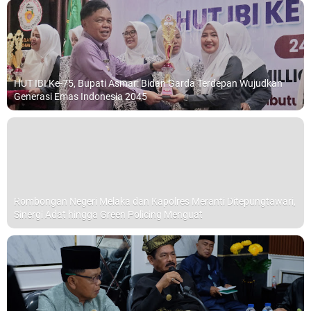
HUT IBI Ke-75, Bupati Asmar: Bidan Garda Terdepan Wujudkan
Generasi Emas Indonesia 2045
Rombongan Negeri Melaka dan Kapolres Meranti Ditepungtawari,
Sinergi Adat hingga Green Policing Menguat