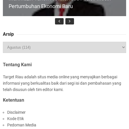
Pertumbuhan Ekonomi Baru
Arsip
HUT IBI Ke-75, Bupati Asmar: Bidan Garda
Terdepan Wujudkan Generasi Emas Indonesia
2045
Tentang Kami
Target Riau adalah situs media online yang menyajikan berbagai
informasi yang berkualitas baik dari segi isi dan pembahasan yang
telah disusun oleh tim editor kami.
Ketentuan
Rombongan Negeri Melaka dan Kapolres
Disclaimer
Meranti Ditepungtawari, Sinergi Adat hingga
Kode Etik
Green Policing Menguat
Pedoman Media