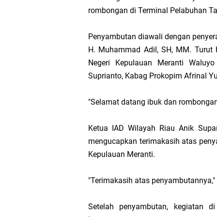
rombongan di Terminal Pelabuhan Ta
Hak DBH
Penyambutan diawali dengan penyeraha
Bupati Asmar 
H. Muhammad Adil, SH, MM. Turut h
Hari Mangrove 
Negeri Kepulauan Meranti Waluyo 
Suprianto, Kabag Prokopim Afrinal Yu
Audiensi Bupa
"Selamat datang ibuk dan rombongan 
Feni Utami Ang
Ketua IAD Wilayah Riau Anik Supard
Camat Pulau Me
mengucapkan terimakasih atas penya
Kepulauan Meranti.
DPP PKB Lanti
"Terimakasih atas penyambutannya," 
Hari Bhakti Ad
Setelah penyambutan, kegiatan di
Pelepasan TEP