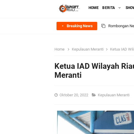
HOME
BERITA
SHO
Breaking News
Rombongan Nege
Bupati Asmar 
Home
Kepulauan Meranti
Ketua IAD Wil
Meranti
Ketua IAD Wilayah Ri
DPRD Kepulaua
Meranti
Rekomendasi Bang
Oktober 20, 2022
Kepulauan Meranti
SPPG Mantiasa 
PTPN IV Region