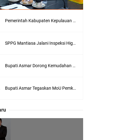
Pemerintah Kabupaten Kepulauan Meranti Kembali Merombak 3 Pejabat Eselon III. A Serta III. B
SPPG Mantiasa Jalani Inspeksi Higiene dan Sanitasi Pangan
 Meranti
Bupati Asmar Dorong Kemudahan Layanan Pensiun ASN melalui Sinergi dengan BRK Syariah
eranti
Bupati Asmar Tegaskan MoU Pemkab dan PLN Harus Berdampak Nyata bagi Masyarakat Meranti
utri Puyu
aru
wasan