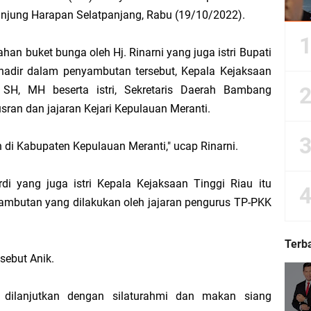
njung Harapan Selatpanjang, Rabu (19/10/2022).
n buket bunga oleh Hj. Rinarni yang juga istri Bupati
Dorong Kemudahan Layanan Pensiun ASN melalui Sinergi dengan BRK Syariah
adir dalam penyambutan tersebut, Kepala Kejaksaan
Sedunia, Yayasan Generasi Hijau Beri Penghargaan kepada Kapolda Riau
SH, MH beserta istri, Sekretaris Daerah Bambang
sran dan jajaran Kejari Kepulauan Meranti.
ti Asmar Berbuah Komitmen BNPP RI Kawal Pembangunan Kawasan Perbatasan
di Kabupaten Kepulauan Meranti," ucap Rinarni.
kat Suara, Lagi-Lagi Fitnah Penipuan Terpa Bidang Saspras Disdik Kepulauan M
i yang juga istri Kepala Kejaksaan Tinggi Riau itu
rbau Hermansyah, S.H. Sampaikan Tahniah Hari Jadi ke-14 Kecamatan Tasik P
mbutan yang dilakukan oleh jajaran pengurus TP-PKK
k H. Asmar sebagai Ketua DPC PKB Kepulauan Meranti Periode 2026–2031
Terb
sebut Anik.
hyaksa, Kapolres Meranti Beri Kejutan Tumpeng ke Kejari
 dilanjutkan dengan silaturahmi dan makan siang
 2026 IPB University, Wamen Viva Yoga: Kampus Berkontribusi Memajukan Ka