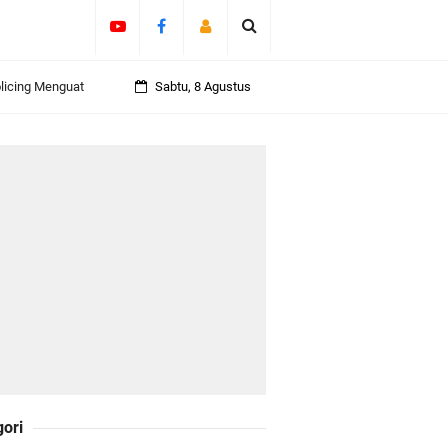
olicing Menguat
Sabtu, 8 Agustus
 Kepulauan
daklanjuti 11
Darul Fata
gori