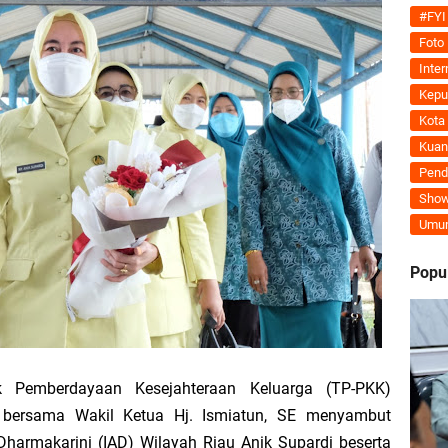
Tegaskan MoU Pemkab dan PLN Harus Berdampak Nyata bagi Masyarakat Mera
#FYI
Foto
ran Kembali Menguat, Mahmuzin Taher: Provinsi Riau Pesisir Mesin Pertumb
Inter
Kepu
Kota
Kuan
an PLN UP3 Dumai Perkuat Sinergi, Pastikan Layanan Listrik Kepulauan Meran
Pend
Show
upaten Kepulauan Meranti Kembali Merombak 3 Pejabat Eselon III. A Serta III. 
Umu
 dan Unilak Perkuat Sinergi Tingkatkan Kualitas SDM Daerah
Popu
erprestasi Diguyur Penghargaan, Kapolda Riau: Bangun Kepercayaan Publik de
Kepulauan Meranti Periode 2026–2029 Resmi Dilantik
 Pemberdayaan Kesejahteraan Keluarga (TP-PKK)
E bersama Wakil Ketua Hj. Ismiatun, SE menyambut
 Bahas Penegasan Batas Wilayah Kepulauan Meranti, Kemendagri Beri Arahan
harmakarini (IAD) Wilayah Riau Anik Supardi beserta