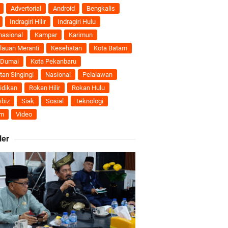
nti
Advertorial
Android
Bengkalis
Indragiri Hilir
Indragiri Hulu
uhan Ekonomi
nasional
Kampar
Karimun
lauan Meranti
Kesehatan
Kota Batam
 Dumai
Kota Pekanbaru
tan Singingi
Nasional
Pelalawan
ti Semakin Andal
idikan
Rokan Hilir
Rokan Hulu
biz
Siak
Sosial
Teknologi
B
m
Video
ler
ngan Karya Nyata
 Pengusulan