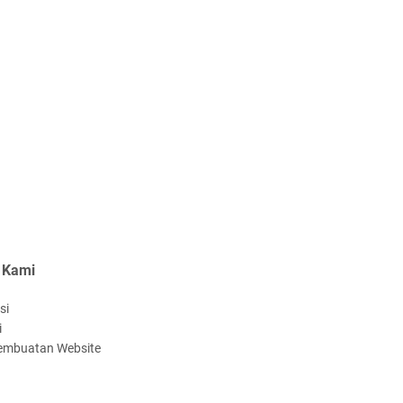
tepungtawari, Sinergi Adat
ngga Green Policing Menguat
upati Asmar Sambut Lawatan
at Melaka, Perkuat Ikatan
erumpun Indonesia–Malaysia
 Kepulauan Meranti
 Kami
PRD Kepulauan Meranti
si
ahkan Ranperda
i
embuatan Website
ertanggungjawaban APBD
25, Pemkab Siap Tindaklanjuti