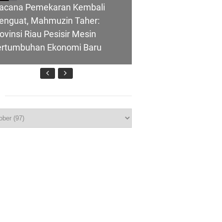
acana Pemekaran Kembali
enguat, Mahmuzin Taher:
ovinsi Riau Pesisir Mesin
ertumbuhan Ekonomi Baru
nghubung ke
p
T IBI Ke-75, Bupati Asmar:
lui Skema
idan Garda Terdepan Wujudkan
nerasi Emas Indonesia 2045
ombongan Negeri Melaka dan
polres Meranti