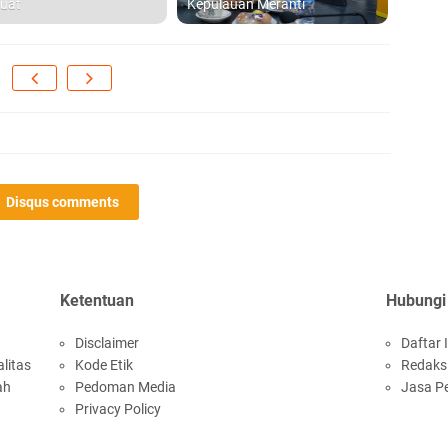
uat
Kepulauan Meranti
Di
hi
B
Ad
Disqus comments
S
di
Ketentuan
Hubungi
D
Disclaimer
Daftar I
S
litas
Kode Etik
Redaks
ah
Pedoman Media
Jasa P
P
Privacy Policy
20