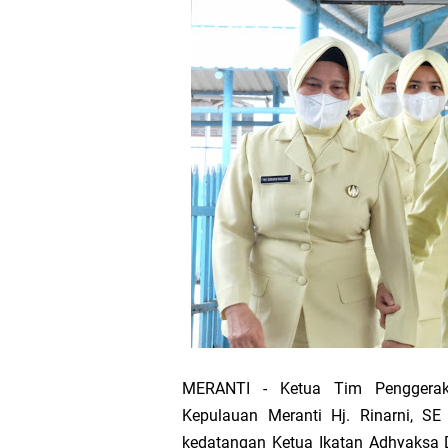
Bupati Asmar 
Wacana Pemeka
Baru
Bupati Asmar d
Pemerintah Kab
Pemkab Meranti
133 Personel B
Pengurus PWI 
MERANTI - Ketua Tim Penggerak
Kepulauan Meranti Hj. Rinarni, S
Wabup Muzamil
kedatangan Ketua Ikatan Adhyaksa D