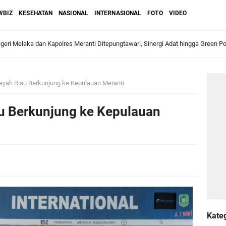
WBIZ
KESEHATAN
NASIONAL
INTERNASIONAL
FOTO
VIDEO
ri Melaka dan Kapolres Meranti Ditepungtawari, Sinergi Adat hingga Green P
Sambut Lawatan Adat Melaka, Perkuat Ikatan Serumpun Indonesia–Malaysia di
ayah Riau Berkunjung ke Kepulauan Meranti
au Berkunjung ke Kepulauan
n Meranti Sahkan Ranperda Pertanggungjawaban APBD 2025, Pemkab Siap Tin
gar
Jalani Inspeksi Higiene dan Sanitasi Pangan
al VI Kebun Julok Rayeuk Utara Serahkan Bantuan Mesin Genset untuk Dayah 
Kate