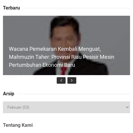
Terbaru
Wacana Pemekaran Kembali Menguat,
Mahmuzin Taher: Provinsi Riau Pesisir Mesin
Pertumbuhan Ekonomi Baru
Arsip
HUT IBI Ke-75, Bupati Asmar: Bidan Garda
Terdepan Wujudkan Generasi Emas Indonesia
2045
Tentang Kami