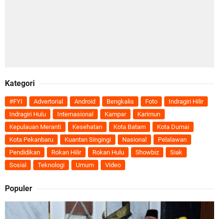
Kategori
#FYI
Advertorial
Android
Bengkalis
Foto
Indragiri Hilir
Indragiri Hulu
Internasional
Kampar
Karimun
Kepulauan Meranti
Kesehatan
Kota Batam
Kota Dumai
Kota Pekanbaru
Kuantan Singingi
Nasional
Pelalawan
Pendidikan
Rokan Hilir
Rokan Hulu
Showbiz
Siak
Sosial
Teknologi
Umum
Video
Populer