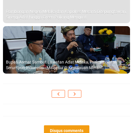
Rombongan Negeri Melaka dan Kapolres Meranti Ditepungtawari,
Sinergi Adat hingga Green Policing Menguat
Bupati Asmar Sambut Lawatan Adat Melaka, Perkuat Ikatan
Serumpun Indonesia–Malaysia di Kepulauan Meranti
Disqus comments