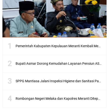
Pemerintah Kabupaten Kepulauan Meranti Kembali Merombak 3 Pejabat Eselon III. A Serta III. B
Bupati Asmar Dorong Kemudahan Layanan Pensiun ASN melalui Sinergi dengan BRK Syariah
SPPG Mantiasa Jalani Inspeksi Higiene dan Sanitasi Pangan
Rombongan Negeri Melaka dan Kapolres Meranti Ditepungtawari, Sinergi Adat hingga Green Policing Menguat