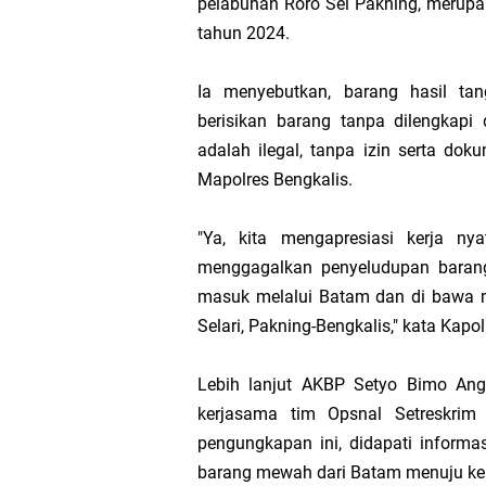
pelabuhan Roro Sei Pakning, merupa
tahun 2024.
Transmigrasi
Ia menyebutkan, barang hasil ta
AKBP Gede Adi 
berisikan barang tanpa dilengkap
adalah ilegal, tanpa izin serta do
Bupati Meranti
Mapolres Bengkalis.
Kementerian PU
"Ya, kita mengapresiasi kerja ny
menggagalkan penyeludupan barang i
Bupati Asmar 
masuk melalui Batam dan di bawa 
Selari, Pakning-Bengkalis," kata Kap
Obligasi Daerah
Lebih lanjut AKBP Setyo Bimo Ang
HUT IBI Ke-75,
kerjasama tim Opsnal Setreskrim 
pengungkapan ini, didapati informa
barang mewah dari Batam menuju ke 