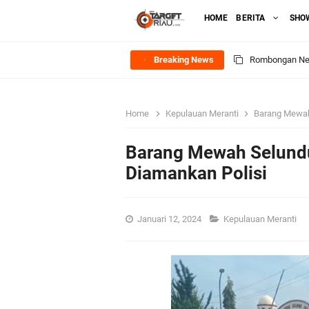
HOME
BERITA
SHO
Breaking News
Rombongan Nege
Bupati Asmar 
Home
Kepulauan Meranti
Barang Mewah 
Meranti
Barang Mewah Selundup
DPRD Kepulaua
Diamankan Polisi
Rekomendasi Bang
Januari 12, 2024
Kepulauan Meranti
SPPG Mantiasa 
PTPN IV Region