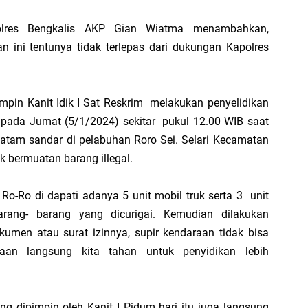
Di
Polres Bengkalis AKP Gian Wiatma menambahkan,
hi
ini tentunya tidak terlepas dari dukungan Kapolres
impin Kanit Idik I Sat Reskrim melakukan penyelidikan
B
t pada Jumat (5/1/2024) sekitar pukul 12.00 WIB saat
Ad
 Batam sandar di pelabuhan Roro Sei. Selari Kecamatan
S
k bermuatan barang illegal.
di
 Ro-Ro di dapati adanya 5 unit mobil truk serta 3 unit
ang- barang yang dicurigai. Kemudian dilakukan
kumen atau surat izinnya, supir kendaraan tidak bisa
D
aan langsung kita tahan untuk penyidikan lebih
S
P
20
ng dipimpin oleh Kanit I Pidum hari itu juga langsung