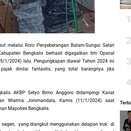
Dorong Kemudahan Layanan Pensiun ASN melalui Sinergi dengan BRK Syariah
Sedunia, Yayasan Generasi Hijau Beri Penghargaan kepada Kapolda Riau
aut melalui Roro Penyeberangan Batam-Sungai Selari
ti Asmar Berbuah Komitmen BNPP RI Kawal Pembangunan Kawasan Perbatasan
Kabupaten Bengkalis berhasil digagalkan tim Opsnal
 (5/1/2024) lalu. Pengungkapan diawal Tahun 2024 ini
kat Suara, Lagi-Lagi Fitnah Penipuan Terpa Bidang Saspras Disdik Kepulauan M
pajak dinilai fantastis, yang total barangnya jika
rbau Hermansyah, S.H. Sampaikan Tahniah Hari Jadi ke-14 Kecamatan Tasik P
gkalis AKBP Setyo Bimo Anggoro didampingi Kasat
k H. Asmar sebagai Ketua DPC PKB Kepulauan Meranti Periode 2026–2031
ian Wiatma Jonimandala, Kamis (11/1/2024) saat
Terb
man Mapolres Bengkalis.
hyaksa, Kapolres Meranti Beri Kejutan Tumpeng ke Kejari
ar negeri, yang diangkut menggunakan delapan truk di
 2026 IPB University, Wamen Viva Yoga: Kampus Berkontribusi Memajukan Ka