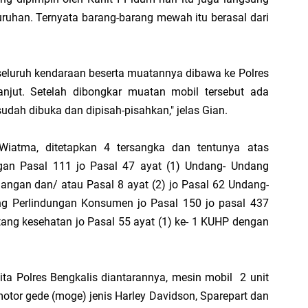
1
ruhan. Ternyata barang-barang mewah itu berasal dari
seluruh kendaraan beserta muatannya dibawa ke Polres
anjut. Setelah dibongkar muatan mobil tersebut ada
dah dibuka dan dipisah-pisahkan," jelas Gian.
SP
Hi
iatma, ditetapkan 4 tersangka dan tentunya atas
engan Pasal 111 jo Pasal 47 ayat (1) Undang- Undang
ngan dan/ atau Pasal 8 ayat (2) jo Pasal 62 Undang-
g Perlindungan Konsumen jo Pasal 150 jo pasal 437
PT
tang kesehatan jo Pasal 55 ayat (1) ke- 1 KUHP dengan
Ra
Me
F
ita Polres Bengkalis diantarannya, mesin mobil 2 unit
motor gede (moge) jenis Harley Davidson, Sparepart dan