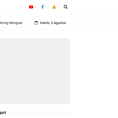
olicing Menguat
Kamis, 6 Agustus
 Kepulauan
daklanjuti 11
Darul Fata
gori