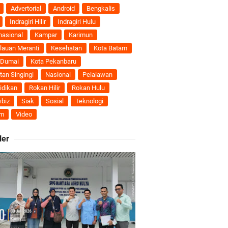
nti
Advertorial
Android
Bengkalis
Indragiri Hilir
Indragiri Hulu
uhan Ekonomi
nasional
Kampar
Karimun
lauan Meranti
Kesehatan
Kota Batam
 Dumai
Kota Pekanbaru
tan Singingi
Nasional
Pelalawan
ti Semakin Andal
idikan
Rokan Hilir
Rokan Hulu
biz
Siak
Sosial
Teknologi
B
m
Video
ler
ngan Karya Nyata
 Pengusulan