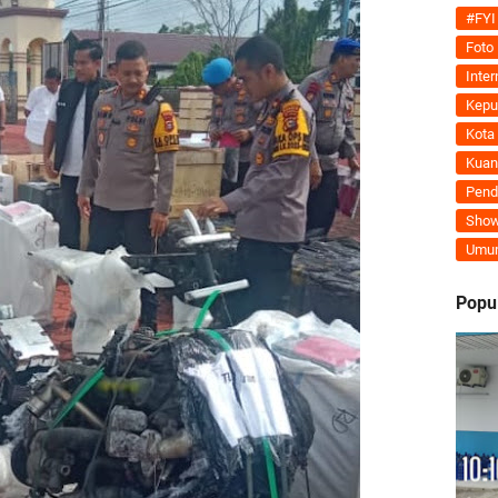
Tegaskan MoU Pemkab dan PLN Harus Berdampak Nyata bagi Masyarakat Mera
#FYI
Foto
ran Kembali Menguat, Mahmuzin Taher: Provinsi Riau Pesisir Mesin Pertumb
Inter
Kepu
Kota
Kuan
an PLN UP3 Dumai Perkuat Sinergi, Pastikan Layanan Listrik Kepulauan Meran
Pend
Show
upaten Kepulauan Meranti Kembali Merombak 3 Pejabat Eselon III. A Serta III. 
Umu
 dan Unilak Perkuat Sinergi Tingkatkan Kualitas SDM Daerah
Popu
erprestasi Diguyur Penghargaan, Kapolda Riau: Bangun Kepercayaan Publik de
Kepulauan Meranti Periode 2026–2029 Resmi Dilantik
 Bahas Penegasan Batas Wilayah Kepulauan Meranti, Kemendagri Beri Arahan