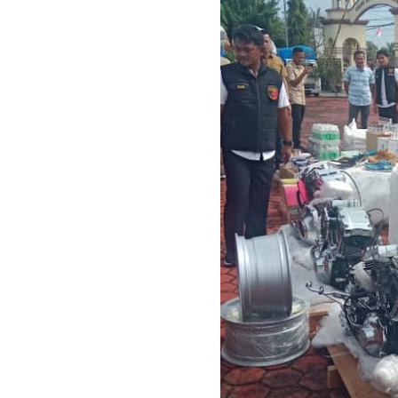
Bupati Asmar 
Wacana Pemeka
Baru
Bupati Asmar d
Pemerintah Kab
Pemkab Meranti
133 Personel B
Pengurus PWI 
Wabup Muzamil