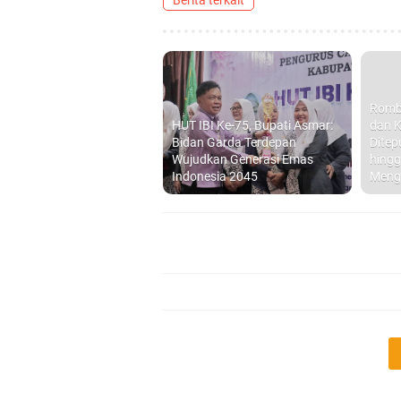
Berita terkait
Romb
HUT IBI Ke-75, Bupati Asmar:
dan K
Bidan Garda Terdepan
Ditep
Wujudkan Generasi Emas
hingg
Indonesia 2045
Meng