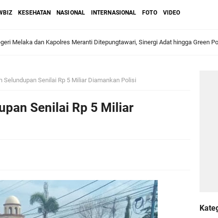
WBIZ
KESEHATAN
NASIONAL
INTERNASIONAL
FOTO
VIDEO
ri Melaka dan Kapolres Meranti Ditepungtawari, Sinergi Adat hingga Green P
Sambut Lawatan Adat Melaka, Perkuat Ikatan Serumpun Indonesia–Malaysia di
Selundupan Senilai Rp 5 Miliar Diamankan Polisi
an Senilai Rp 5 Miliar
n Meranti Sahkan Ranperda Pertanggungjawaban APBD 2025, Pemkab Siap Tin
gar
Jalani Inspeksi Higiene dan Sanitasi Pangan
al VI Kebun Julok Rayeuk Utara Serahkan Bantuan Mesin Genset untuk Dayah 
Kate