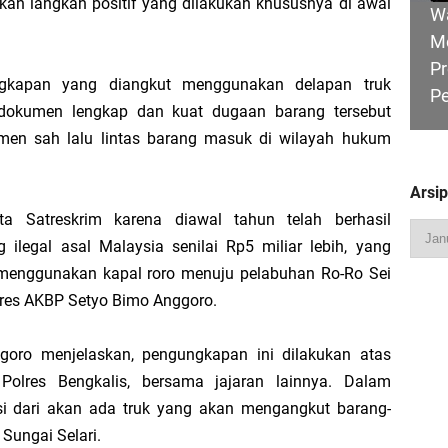
kan langkah positif yang dilakukan khususnya di awal
W
M
Pr
ngkapan yang diangkut menggunakan delapan truk
P
Pimpin Apel Perdana, Titip Tiga Pesan untuk Seluruh Personel
i dokumen lengkap dan kuat dugaan barang tersebut
kumen sah lalu lintas barang masuk di wilayah hukum
 Perjuangkan Status Jalan Nasional, Usulkan Ruas Strategis dan Jembatan Pe
Arsi
ata Satreskrim karena diawal tahun telah berhasil
HU
legal asal Malaysia senilai Rp5 miliar lebih, yang
Hadiri Sarasehan Kebangsaan MPR RI, Dorong Kemandirian Fiskal Daerah Mela
B
menggunakan kapal roro menuju pelabuhan Ro-Ro Sei
Ge
olres AKBP Setyo Bimo Anggoro.
goro menjelaskan, pengungkapan ini dilakukan atas
 Bupati Asmar: Bidan Garda Terdepan Wujudkan Generasi Emas Indonesia 2045
Polres Bengkalis, bersama jajaran lainnya. Dalam
si dari akan ada truk yang akan mengangkut barang-
R
Sungai Selari.
Ka