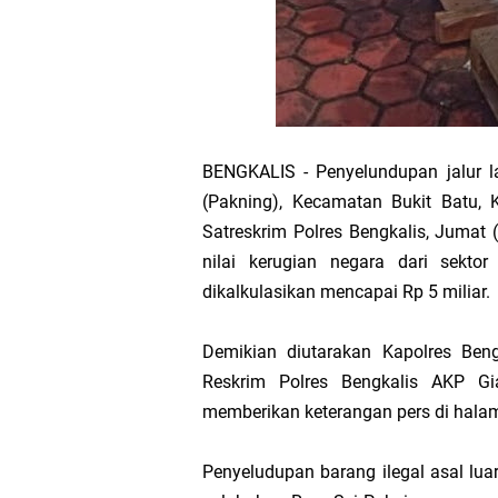
Hak DBH
Bupati Asmar 
Hari Mangrove 
BENGKALIS - Penyelundupan jalur l
Audiensi Bupa
(Pakning), Kecamatan Bukit Batu, 
Satreskrim Polres Bengkalis, Jumat
Feni Utami Ang
nilai kerugian negara dari sektor 
dikalkulasikan mencapai Rp 5 miliar.
Camat Pulau Me
Demikian diutarakan Kapolres Ben
DPP PKB Lanti
Reskrim Polres Bengkalis AKP G
memberikan keterangan pers di hala
Hari Bhakti Ad
Penyeludupan barang ilegal asal lu
Pelepasan TEP