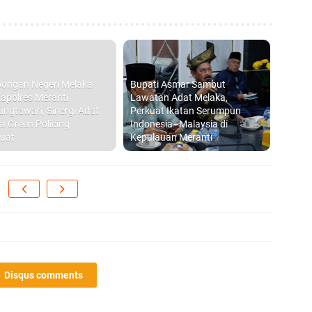
ongan Negeri Melaka
Bupati Asmar Sambut
apolres Meranti
Lawatan Adat Melaka,
ungtawari, Sinergi Adat
Perkuat Ikatan Serumpun
a Green Policing
Indonesia–Malaysia di
uat
Kepulauan Meranti
Disqus comments