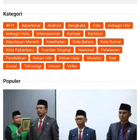
Kategori
#FYI
Advertorial
Android
Bengkalis
Foto
Indragiri Hilir
Indragiri Hulu
Internasional
Kampar
Karimun
Kepulauan Meranti
Kesehatan
Kota Batam
Kota Dumai
Kota Pekanbaru
Kuantan Singingi
Nasional
Pelalawan
Pendidikan
Rokan Hilir
Rokan Hulu
Showbiz
Siak
Sosial
Teknologi
Umum
Video
Populer