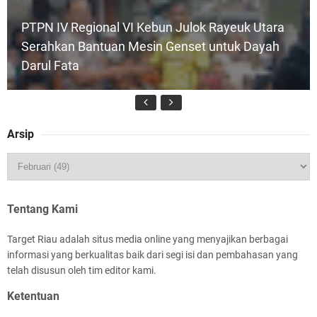
PTPN IV Regional VI Kebun Julok Rayeuk Utara
Serahkan Bantuan Mesin Genset untuk Dayah
Darul Fata
Arsip
Kapolres Kepulauan Meranti Perkuat Sinergi
Jelang Ekspedisi Merah Putih Presisi Polda Riau
Tentang Kami
Target Riau adalah situs media online yang menyajikan berbagai
informasi yang berkualitas baik dari segi isi dan pembahasan yang
telah disusun oleh tim editor kami.
Ketentuan
Meranti Percepat Pembangunan Gudang Bulog,