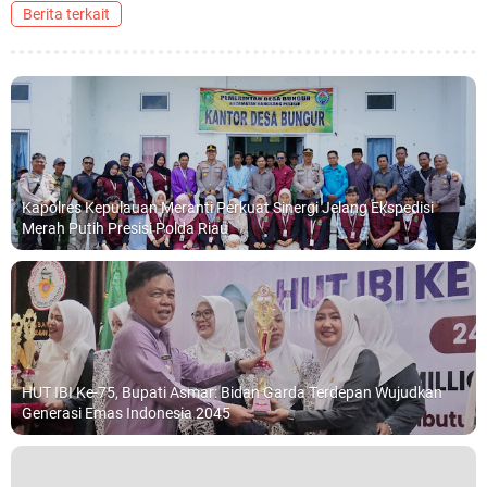
Berita terkait
Kapolres Kepulauan Meranti Perkuat Sinergi Jelang Ekspedisi
Merah Putih Presisi Polda Riau
HUT IBI Ke-75, Bupati Asmar: Bidan Garda Terdepan Wujudkan
Generasi Emas Indonesia 2045