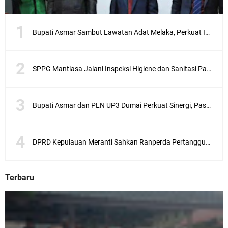
Bupati Asmar Sambut Lawatan Adat Melaka, Perkuat Ikatan Serumpun Indonesia–Malaysia di Kepulauan Meranti
SPPG Mantiasa Jalani Inspeksi Higiene dan Sanitasi Pangan
Bupati Asmar dan PLN UP3 Dumai Perkuat Sinergi, Pastikan Layanan Listrik Kepulauan Meranti Semakin Andal
DPRD Kepulauan Meranti Sahkan Ranperda Pertanggungjawaban APBD 2025, Pemkab Siap Tindaklanjuti 11 Rekomendasi Banggar
Terbaru