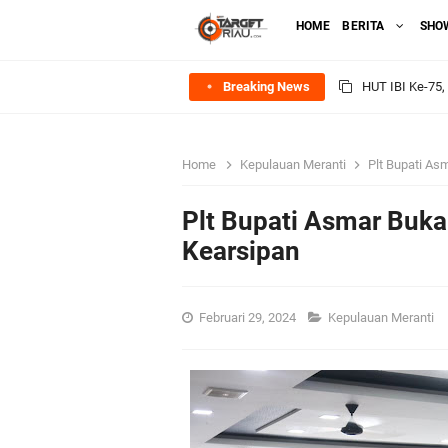
HOME
BERITA
SHO
Breaking News
Rombongan Nege
Bupati Asmar 
Home
Kepulauan Meranti
Plt Bupati As
Meranti
Plt Bupati Asmar Buka
DPRD Kepulaua
Kearsipan
Rekomendasi Bang
Februari 29, 2024
Kepulauan Meranti
SPPG Mantiasa 
PTPN IV Region