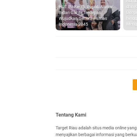
Romb
HUT IBI Ke-75, Bupati Asmar:
dan K
Bidan Garda Terdepan
Ditep
Wujudkan Generasi Emas
hingg
Indonesia 2045
Meng
Tentang Kami
Target Riau adalah situs media online yang
menyajikan berbagai informasi yang berkua