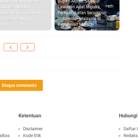
ongan Negeri Melaka
Bupati Asmar Sambut
apolres Meranti
Lawatan Adat Melaka,
ungtawari, Sinergi Adat
Perkuat Ikatan Serumpun
a Green Policing
Indonesia–Malaysia di
uat
Kepulauan Meranti
Disqus comments
Ketentuan
Hubungi
Disclaimer
Daftar I
litas
Kode Etik
Redaks