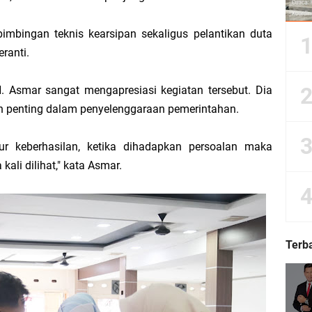
bimbingan teknis kearsipan sekaligus pelantikan duta
eranti.
Dorong Kemudahan Layanan Pensiun ASN melalui Sinergi dengan BRK Syariah
Sedunia, Yayasan Generasi Hijau Beri Penghargaan kepada Kapolda Riau
 Asmar sangat mengapresiasi kegiatan tersebut. Dia
 penting dalam penyelenggaraan pemerintahan.
ti Asmar Berbuah Komitmen BNPP RI Kawal Pembangunan Kawasan Perbatasan
ur keberhasilan, ketika dihadapkan persoalan maka
kat Suara, Lagi-Lagi Fitnah Penipuan Terpa Bidang Saspras Disdik Kepulauan M
ali dilihat," kata Asmar.
rbau Hermansyah, S.H. Sampaikan Tahniah Hari Jadi ke-14 Kecamatan Tasik P
k H. Asmar sebagai Ketua DPC PKB Kepulauan Meranti Periode 2026–2031
Terb
hyaksa, Kapolres Meranti Beri Kejutan Tumpeng ke Kejari
 2026 IPB University, Wamen Viva Yoga: Kampus Berkontribusi Memajukan Ka