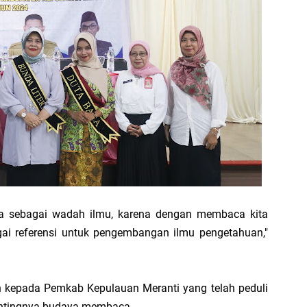
1
SP
Hi
a sebagai wadah ilmu, karena dengan membaca kita
PT
i referensi untuk pengembangan ilmu pengetahuan,"
Ra
Me
F
 kepada Pemkab Kepulauan Meranti yang telah peduli
pentingnya budaya membaca.