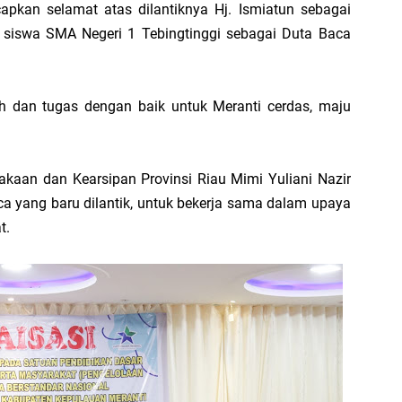
apkan selamat atas dilantiknya Hj. Ismiatun sebagai
Di
a siswa SMA Negeri 1 Tebingtinggi sebagai Duta Baca
hi
an tugas dengan baik untuk Meranti cerdas, maju
B
Ad
akaan dan Kearsipan Provinsi Riau Mimi Yuliani Nazir
S
ca yang baru dilantik, untuk bekerja sama dalam upaya
di
t.
D
S
P
20