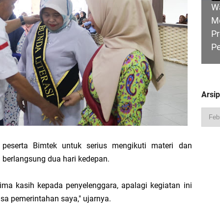
W
M
Pr
P
Pimpin Apel Perdana, Titip Tiga Pesan untuk Seluruh Personel
 Perjuangkan Status Jalan Nasional, Usulkan Ruas Strategis dan Jembatan Pe
Arsi
HU
Hadiri Sarasehan Kebangsaan MPR RI, Dorong Kemandirian Fiskal Daerah Mela
B
Ge
peserta Bimtek untuk serius mengikuti materi dan
 berlangsung dua hari kedepan.
 Bupati Asmar: Bidan Garda Terdepan Wujudkan Generasi Emas Indonesia 2045
ima kasih kepada penyelenggara, apalagi kegiatan ini
sa pemerintahan saya," ujarnya.
R
Ka