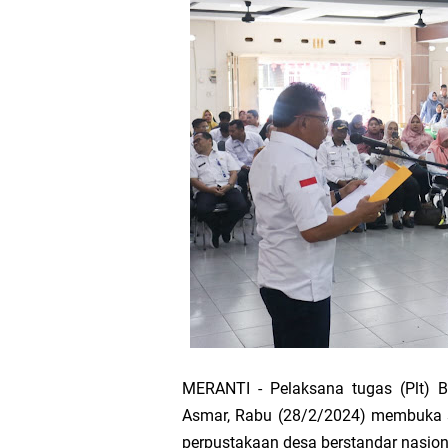
Bupati Asmar 
Wacana Pemeka
Baru
Bupati Asmar d
Pemerintah Kab
Pemkab Meranti
133 Personel B
Pengurus PWI 
MERANTI - Pelaksana tugas (Plt) 
Asmar, Rabu (28/2/2024) membuka so
Wabup Muzamil
perpustakaan desa berstandar nasiona