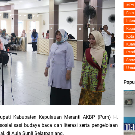
Tegaskan MoU Pemkab dan PLN Harus Berdampak Nyata bagi Masyarakat Mera
#FYI
Foto
ran Kembali Menguat, Mahmuzin Taher: Provinsi Riau Pesisir Mesin Pertumb
Inter
Kepu
Kota
Kuan
an PLN UP3 Dumai Perkuat Sinergi, Pastikan Layanan Listrik Kepulauan Meran
Pend
Show
upaten Kepulauan Meranti Kembali Merombak 3 Pejabat Eselon III. A Serta III. 
Umu
 dan Unilak Perkuat Sinergi Tingkatkan Kualitas SDM Daerah
Popu
erprestasi Diguyur Penghargaan, Kapolda Riau: Bangun Kepercayaan Publik de
Kepulauan Meranti Periode 2026–2029 Resmi Dilantik
Bupati Kabupaten Kepulauan Meranti AKBP (Purn) H.
sialisasi budaya baca dan literasi serta pengelolaan
 Bahas Penegasan Batas Wilayah Kepulauan Meranti, Kemendagri Beri Arahan
l, di Aula Sunli Selatpanjang.