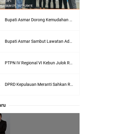
Bupati Asmar Dorong Kemudahan Layanan Pensiun ASN melalui Sinergi dengan BRK Syariah
Bupati Asmar Sambut Lawatan Adat Melaka, Perkuat Ikatan Serumpun Indonesia–Malaysia di Kepulauan Meranti
 Meranti
PTPN IV Regional VI Kebun Julok Rayeuk Utara Serahkan Bantuan Mesin Genset untuk Dayah Darul Fata
eranti
DPRD Kepulauan Meranti Sahkan Ranperda Pertanggungjawaban APBD 2025, Pemkab Siap Tindaklanjuti 11 Rekomendasi Banggar
utri Puyu
aru
wasan