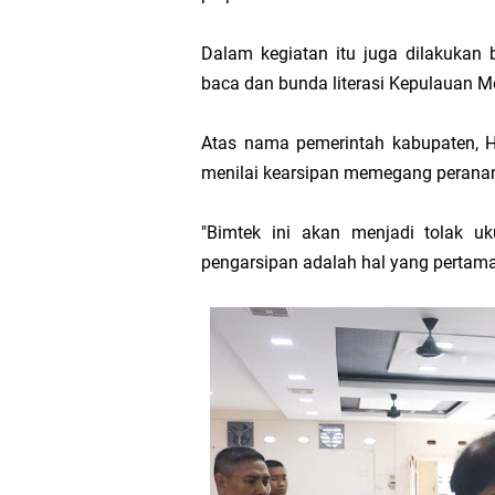
Hak DBH
Dalam kegiatan itu juga dilakukan 
baca dan bunda literasi Kepulauan M
Bupati Asmar 
Hari Mangrove 
Atas nama pemerintah kabupaten, H.
menilai kearsipan memegang peranan
Audiensi Bupa
"Bimtek ini akan menjadi tolak uk
Feni Utami Ang
pengarsipan adalah hal yang pertama k
Camat Pulau Me
DPP PKB Lanti
Hari Bhakti Ad
Pelepasan TEP