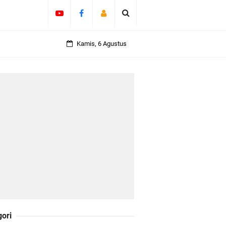
olicing Menguat
Kamis, 6 Agustus
 Kepulauan
daklanjuti 11
Darul Fata
gori