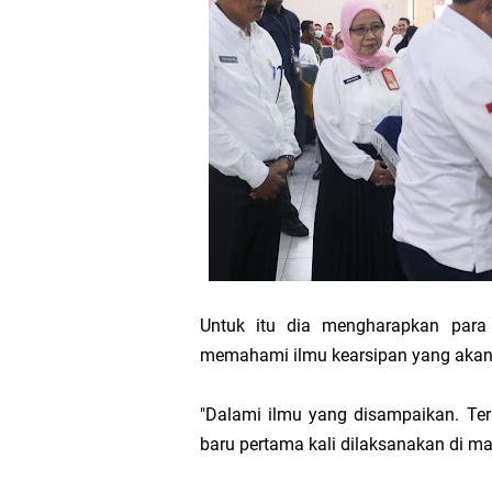
Transmigrasi
AKBP Gede Adi 
Bupati Meranti
Kementerian PU
Bupati Asmar 
Untuk itu dia mengharapkan para 
Obligasi Daerah
memahami ilmu kearsipan yang akan
HUT IBI Ke-75,
"Dalami ilmu yang disampaikan. Ter
baru pertama kali dilaksanakan di ma