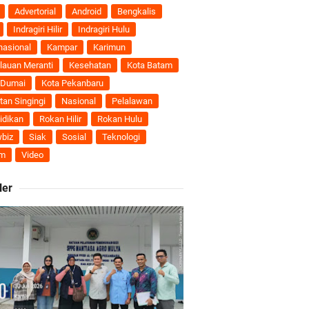
nti
Advertorial
Android
Bengkalis
Indragiri Hilir
Indragiri Hulu
uhan Ekonomi
nasional
Kampar
Karimun
lauan Meranti
Kesehatan
Kota Batam
 Dumai
Kota Pekanbaru
tan Singingi
Nasional
Pelalawan
ti Semakin Andal
idikan
Rokan Hilir
Rokan Hulu
biz
Siak
Sosial
Teknologi
B
m
Video
ler
ngan Karya Nyata
 Pengusulan