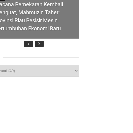
acana Pemekaran Kembali
enguat, Mahmuzin Taher:
ovinsi Riau Pesisir Mesin
ertumbuhan Ekonomi Baru
nghubung ke
p
T IBI Ke-75, Bupati Asmar:
lui Skema
idan Garda Terdepan Wujudkan
nerasi Emas Indonesia 2045
ombongan Negeri Melaka dan
polres Meranti