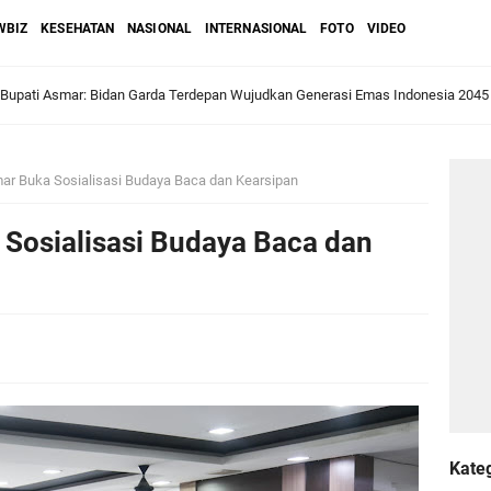
WBIZ
KESEHATAN
NASIONAL
INTERNASIONAL
FOTO
VIDEO
ri Melaka dan Kapolres Meranti Ditepungtawari, Sinergi Adat hingga Green P
Sambut Lawatan Adat Melaka, Perkuat Ikatan Serumpun Indonesia–Malaysia di
mar Buka Sosialisasi Budaya Baca dan Kearsipan
 Sosialisasi Budaya Baca dan
n Meranti Sahkan Ranperda Pertanggungjawaban APBD 2025, Pemkab Siap Tin
gar
Jalani Inspeksi Higiene dan Sanitasi Pangan
al VI Kebun Julok Rayeuk Utara Serahkan Bantuan Mesin Genset untuk Dayah 
Kate