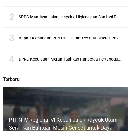
SPPG Mantiasa Jalani Inspeksi Higiene dan Sanitasi Pangan
Bupati Asmar dan PLN UP3 Dumai Perkuat Sinergi, Pastikan Layanan Listrik Kepulauan Meranti Semakin Andal
DPRD Kepulauan Meranti Sahkan Ranperda Pertanggungjawaban APBD 2025, Pemkab Siap Tindaklanjuti 11 Rekomendasi Banggar
Terbaru
PTPN IV Regional VI Kebun Julok Rayeuk Utara
Serahkan Bantuan Mesin Genset untuk Dayah