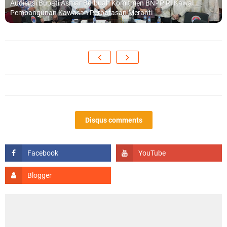
Audiensi Bupati Asmar Berbuah Komitmen BNPP RI Kawal
Pembangunan Kawasan Perbatasan Meranti
Disqus comments