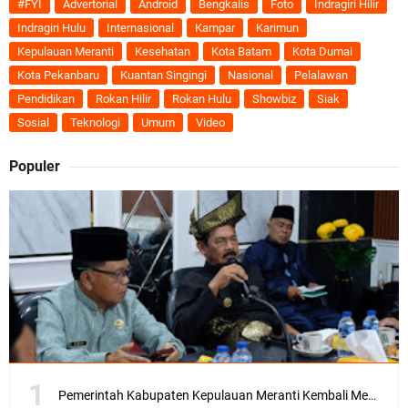
#FYI
Advertorial
Android
Bengkalis
Foto
Indragiri Hilir
Indragiri Hulu
Internasional
Kampar
Karimun
Kepulauan Meranti
Kesehatan
Kota Batam
Kota Dumai
Kota Pekanbaru
Kuantan Singingi
Nasional
Pelalawan
Pendidikan
Rokan Hilir
Rokan Hulu
Showbiz
Siak
Sosial
Teknologi
Umum
Video
Populer
Pemerintah Kabupaten Kepulauan Meranti Kembali Merombak 3 Pejabat Eselon III. A Serta III. B