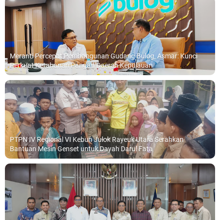
Meranti Percepat Pembangunan Gudang Bulog, Asmar: Kunci
Perkuat Ketahanan Pangan Daerah Kepulauan
PTPN IV Regional VI Kebun Julok Rayeuk Utara Serahkan
Bantuan Mesin Genset untuk Dayah Darul Fata