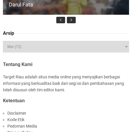
Darul Fata
Arsip
Kapolres Kepulauan Meranti Perkuat Sinergi
Jelang Ekspedisi Merah Putih Presisi Polda Riau
Tentang Kami
Target Riau adalah situs media online yang menyajikan berbagai
informasi yang berkualitas baik dari segi isi dan pembahasan yang
telah disusun oleh tim editor kami.
Ketentuan
Meranti Percepat Pembangunan Gudang Bulog,
Disclaimer
Asmar: Kunci Perkuat Ketahanan Pangan
Kode Etik
Daerah Kepulauan
Pedoman Media