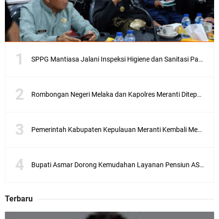
SPPG Mantiasa Jalani Inspeksi Higiene dan Sanitasi Pangan
Rombongan Negeri Melaka dan Kapolres Meranti Ditepungtawari, Sinergi Adat hingga Green Policing Menguat
Pemerintah Kabupaten Kepulauan Meranti Kembali Merombak 3 Pejabat Eselon III. A Serta III. B
Bupati Asmar Dorong Kemudahan Layanan Pensiun ASN melalui Sinergi dengan BRK Syariah
Terbaru