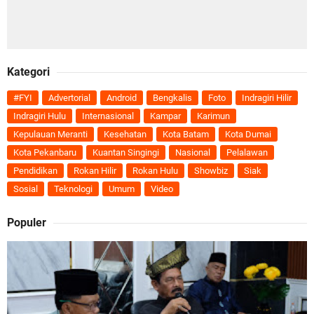
Kategori
#FYI
Advertorial
Android
Bengkalis
Foto
Indragiri Hilir
Indragiri Hulu
Internasional
Kampar
Karimun
Kepulauan Meranti
Kesehatan
Kota Batam
Kota Dumai
Kota Pekanbaru
Kuantan Singingi
Nasional
Pelalawan
Pendidikan
Rokan Hilir
Rokan Hulu
Showbiz
Siak
Sosial
Teknologi
Umum
Video
Populer