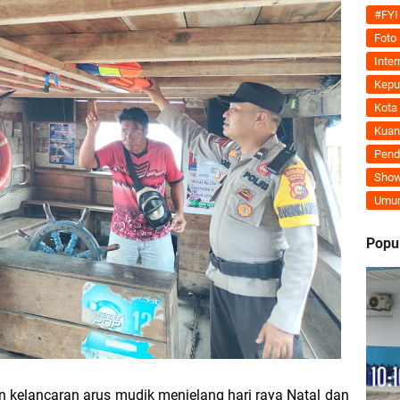
Tegaskan MoU Pemkab dan PLN Harus Berdampak Nyata bagi Masyarakat Mera
#FYI
Foto
ran Kembali Menguat, Mahmuzin Taher: Provinsi Riau Pesisir Mesin Pertumb
Inter
Kepu
Kota
Kuan
an PLN UP3 Dumai Perkuat Sinergi, Pastikan Layanan Listrik Kepulauan Meran
Pend
Show
upaten Kepulauan Meranti Kembali Merombak 3 Pejabat Eselon III. A Serta III. 
Umu
 dan Unilak Perkuat Sinergi Tingkatkan Kualitas SDM Daerah
Popu
erprestasi Diguyur Penghargaan, Kapolda Riau: Bangun Kepercayaan Publik de
Kepulauan Meranti Periode 2026–2029 Resmi Dilantik
 Bahas Penegasan Batas Wilayah Kepulauan Meranti, Kemendagri Beri Arahan
kelancaran arus mudik menjelang hari raya Natal dan