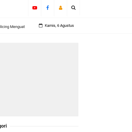
olicing Menguat
Kamis, 6 Agustus
 Kepulauan
daklanjuti 11
Darul Fata
gori