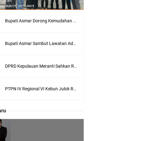
Bupati Asmar Dorong Kemudahan Layanan Pensiun ASN melalui Sinergi dengan BRK Syariah
Bupati Asmar Sambut Lawatan Adat Melaka, Perkuat Ikatan Serumpun Indonesia–Malaysia di Kepulauan Meranti
 Meranti
DPRD Kepulauan Meranti Sahkan Ranperda Pertanggungjawaban APBD 2025, Pemkab Siap Tindaklanjuti 11 Rekomendasi Banggar
eranti
PTPN IV Regional VI Kebun Julok Rayeuk Utara Serahkan Bantuan Mesin Genset untuk Dayah Darul Fata
utri Puyu
aru
wasan