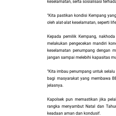
keselamatan, serta sosialisasi terha
Transmigrasi
"Kita pastikan kondisi Kempang yang
oleh alat-alat keselamatan, seperti li
AKBP Gede Adi 
Kepada pemilik Kempang, nakhoda 
Bupati Meranti
melakukan pengecekan mandiri kon
keselamatan penumpang dengan me
Kementerian PU
jangan sampai melebihi kapasitas m
Bupati Asmar 
"Kita imbau penumpang untuk selalu
bagi masyarakat yang membawa BBM
Obligasi Daerah
jelasnya.
HUT IBI Ke-75,
Kapolsek pun memastikan jika pel
rangka menyambut Natal dan Tahun
keadaan aman dan kondusif.