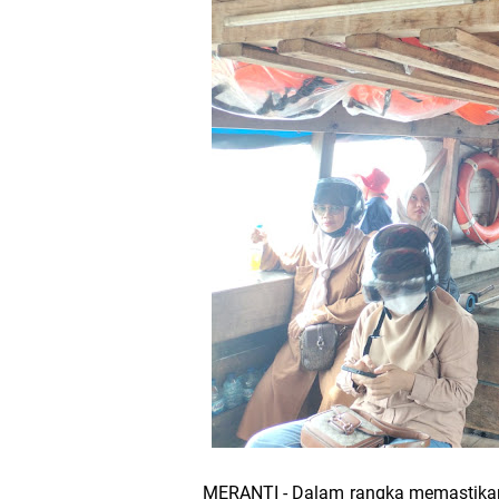
Bupati Asmar 
Wacana Pemeka
Baru
Bupati Asmar d
Pemerintah Kab
Pemkab Meranti
133 Personel B
Pengurus PWI 
Wabup Muzamil
MERANTI - Dalam rangka memastikan 