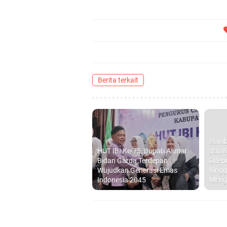
Berita terkait
Romb
HUT IBI Ke-75, Bupati Asmar:
dan K
Bidan Garda Terdepan
Ditep
Wujudkan Generasi Emas
hingg
Indonesia 2045
Meng