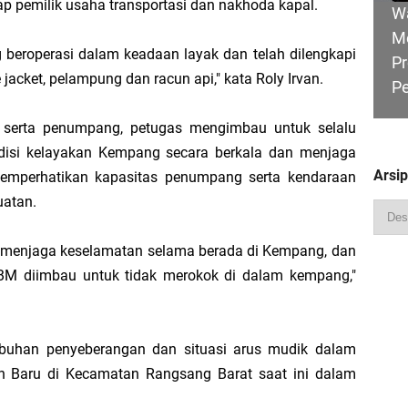
dap pemilik usaha transportasi dan nakhoda kapal.
W
M
 beroperasi dalam keadaan layak dan telah dilengkapi
Pr
fe jacket, pelampung dan racun api," kata Roly Irvan.
P
Pimpin Apel Perdana, Titip Tiga Pesan untuk Seluruh Personel
serta penumpang, petugas mengimbau untuk selalu
 Perjuangkan Status Jalan Nasional, Usulkan Ruas Strategis dan Jembatan Pe
disi kelayakan Kempang secara berkala dan menjaga
Arsi
mperhatikan kapasitas penumpang serta kendaraan
uatan.
HU
Hadiri Sarasehan Kebangsaan MPR RI, Dorong Kemandirian Fiskal Daerah Mela
B
 menjaga keselamatan selama berada di Kempang, dan
Ge
 diimbau untuk tidak merokok di dalam kempang,"
 Bupati Asmar: Bidan Garda Terdepan Wujudkan Generasi Emas Indonesia 2045
abuhan penyeberangan dan situasi arus mudik dalam
 Baru di Kecamatan Rangsang Barat saat ini dalam
R
Ka