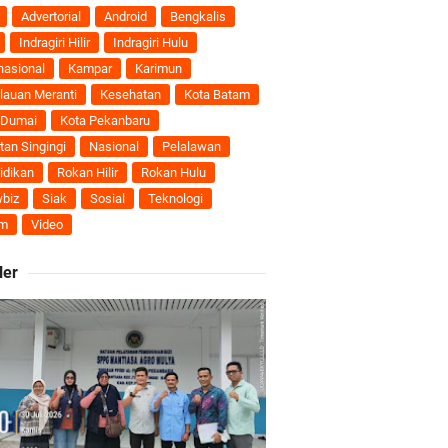
nti
Advertorial
Android
Bengkalis
Indragiri Hilir
Indragiri Hulu
uhan Ekonomi
nasional
Kampar
Karimun
lauan Meranti
Kesehatan
Kota Batam
 Dumai
Kota Pekanbaru
tan Singingi
Nasional
Pelalawan
ti Semakin Andal
idikan
Rokan Hilir
Rokan Hulu
biz
Siak
Sosial
Teknologi
B
m
Video
ler
ngan Karya Nyata
 Pengusulan