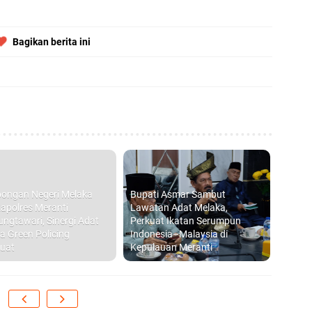
Di
hi
Bagikan berita ini
B
Ad
S
di
ongan Negeri Melaka
Bupati Asmar Sambut
apolres Meranti
Lawatan Adat Melaka,
ungtawari, Sinergi Adat
Perkuat Ikatan Serumpun
a Green Policing
Indonesia–Malaysia di
D
uat
Kepulauan Meranti
S
P
20