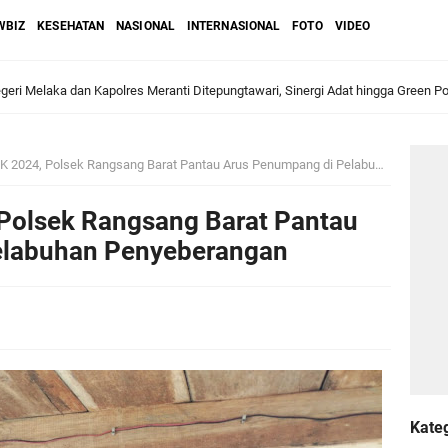
WBIZ
KESEHATAN
NASIONAL
INTERNASIONAL
FOTO
VIDEO
ri Melaka dan Kapolres Meranti Ditepungtawari, Sinergi Adat hingga Green P
Sambut Lawatan Adat Melaka, Perkuat Ikatan Serumpun Indonesia–Malaysia di
 2024, Polsek Rangsang Barat Pantau Arus Penumpang di Pelabuhan Penyeberangan
, Polsek Rangsang Barat Pantau
n Meranti Sahkan Ranperda Pertanggungjawaban APBD 2025, Pemkab Siap Tin
elabuhan Penyeberangan
gar
i
Jalani Inspeksi Higiene dan Sanitasi Pangan
al VI Kebun Julok Rayeuk Utara Serahkan Bantuan Mesin Genset untuk Dayah 
Kate