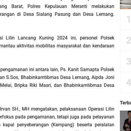
ang Barat, Polres Kepulauan Meranti melakukan
rangan di Desa Sialang Pasung dan Desa Lemang.
Dorong Kemudahan Layanan Pensiun ASN melalui Sinergi dengan BRK Syariah
Sedunia, Yayasan Generasi Hijau Beri Penghargaan kepada Kapolda Riau
 Lilin Lancang Kuning 2024 ini, personel Polsek
ntau aktivitas mobilitas masyarakat dan kendaraan
ti Asmar Berbuah Komitmen BNPP RI Kawal Pembangunan Kawasan Perbatasan
kat Suara, Lagi-Lagi Fitnah Penipuan Terpa Bidang Saspras Disdik Kepulauan M
 pengamanan ini antara lain, Ps. Kanit Samapta Polsek
ian S.Sos, Bhabinkamtibmas Desa Lemang, Aipda Joni
rbau Hermansyah, S.H. Sampaikan Tahniah Hari Jadi ke-14 Kecamatan Tasik P
elai, Bripka Riki Masri, dan Bhabinkamtibmas Desa
k H. Asmar sebagai Ketua DPC PKB Kepulauan Meranti Periode 2026–2031
Terb
 Irvan SH., MH mengatakan, pelaksanaan Operasi Lilin
hyaksa, Kapolres Meranti Beri Kejutan Tumpeng ke Kejari
rfokus pada pengamanan, tetapi juga pada pelayanan
n kapal penyeberangan (Kempang) beserta peralatan
 2026 IPB University, Wamen Viva Yoga: Kampus Berkontribusi Memajukan Ka