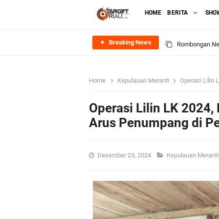
HOME
BERITA
SHO
Breaking News
Rombongan Nege
Bupati Asmar 
Home
Kepulauan Meranti
Operasi Lilin LK
Meranti
Operasi Lilin LK 2024
DPRD Kepulaua
Arus Penumpang di P
Rekomendasi Bang
Desember 23, 2024
Kepulauan Merant
SPPG Mantiasa 
PTPN IV Region