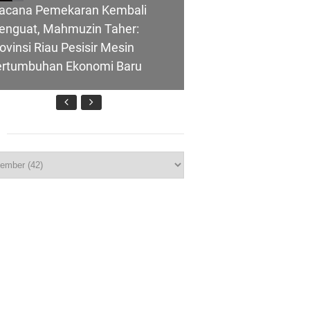
acana Pemekaran Kembali
enguat, Mahmuzin Taher:
ovinsi Riau Pesisir Mesin
ertumbuhan Ekonomi Baru
nghubung ke
p
T IBI Ke-75, Bupati Asmar:
lui Skema
idan Garda Terdepan Wujudkan
nerasi Emas Indonesia 2045
ombongan Negeri Melaka dan
polres Meranti