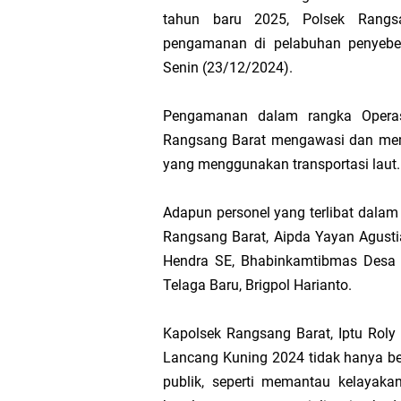
tahun baru 2025, Polsek Rangs
Hak DBH
pengamanan di pelabuhan penyebe
Senin (23/12/2024).
Bupati Asmar 
Hari Mangrove 
Pengamanan dalam rangka Operasi
Rangsang Barat mengawasi dan mema
Audiensi Bupa
yang menggunakan transportasi laut.
Feni Utami Ang
Adapun personel yang terlibat dalam
Rangsang Barat, Aipda Yayan Agust
Camat Pulau Me
Hendra SE, Bhabinkamtibmas Desa M
Telaga Baru, Brigpol Harianto.
DPP PKB Lanti
Kapolsek Rangsang Barat, Iptu Roly
Hari Bhakti Ad
Lancang Kuning 2024 tidak hanya be
publik, seperti memantau kelayaka
Pelepasan TEP