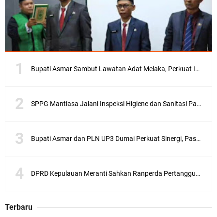
Bupati Asmar Sambut Lawatan Adat Melaka, Perkuat Ikatan Serumpun Indonesia–Malaysia di Kepulauan Meranti
SPPG Mantiasa Jalani Inspeksi Higiene dan Sanitasi Pangan
Bupati Asmar dan PLN UP3 Dumai Perkuat Sinergi, Pastikan Layanan Listrik Kepulauan Meranti Semakin Andal
DPRD Kepulauan Meranti Sahkan Ranperda Pertanggungjawaban APBD 2025, Pemkab Siap Tindaklanjuti 11 Rekomendasi Banggar
Terbaru