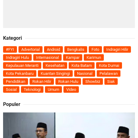
Kategori
#FYI
Advertorial
Android
Bengkalis
Foto
Indragiri Hilir
Indragiri Hulu
Internasional
Kampar
Karimun
Kepulauan Meranti
Kesehatan
Kota Batam
Kota Dumai
Kota Pekanbaru
Kuantan Singingi
Nasional
Pelalawan
Pendidikan
Rokan Hilir
Rokan Hulu
Showbiz
Siak
Sosial
Teknologi
Umum
Video
Populer