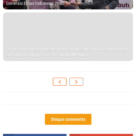
Generasi Emas Indonesia 2045
Rombongan Negeri Melaka dan Kapolres Meranti Ditepungtawari,
Sinergi Adat hingga Green Policing Menguat
Disqus comments