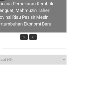
acana Pemekaran Kembali
enguat, Mahmuzin Taher:
ovinsi Riau Pesisir Mesin
ertumbuhan Ekonomi Baru
nghubung ke
p
T IBI Ke-75, Bupati Asmar:
lui Skema
idan Garda Terdepan Wujudkan
nerasi Emas Indonesia 2045
ombongan Negeri Melaka dan
polres Meranti