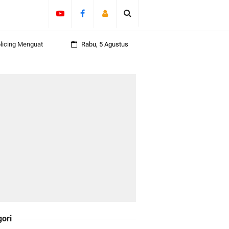
olicing Menguat
Rabu, 5 Agustus
 Kepulauan
daklanjuti 11
Darul Fata
gori