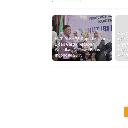
Romb
HUT IBI Ke-75, Bupati Asmar:
dan K
Bidan Garda Terdepan
Ditep
Wujudkan Generasi Emas
hingg
Indonesia 2045
Meng