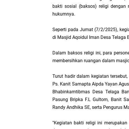
bakti sosial (baksos) religi denga
Hak DBH
hukumnya.
Bupati Asmar 
Seperti pada Jumat (7/2/2025), kegi
Hari Mangrove 
di Masjid Aqoidul Iman Desa Telaga 
Audiensi Bupa
Dalam baksos religi ini, para pers
membersihkan ruangan dalam masjid
Feni Utami Ang
Turut hadir dalam kegiatan tersebut
Camat Pulau Me
Ps. Kanit Samapta Aipda Yayan Agusti
Bhabinkamtibmas Desa Telaga Baru
DPP PKB Lanti
Pasung Bripka F.L Gultom, Banit Sam
Randy Andhika SE, serta Pengurus Ma
Hari Bhakti Ad
"Kegiatan bakti religi ini merupak
Pelepasan TEP