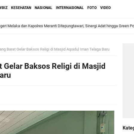
WBIZ
KESEHATAN
NASIONAL
INTERNASIONAL
FOTO
VIDEO
ri Melaka dan Kapolres Meranti Ditepungtawari, Sinergi Adat hingga Green P
Sambut Lawatan Adat Melaka, Perkuat Ikatan Serumpun Indonesia–Malaysia di
ng Barat Gelar Baksos Religi di Masjid Aqoidul Iman Telaga Baru
 Gelar Baksos Religi di Masjid
n Meranti Sahkan Ranperda Pertanggungjawaban APBD 2025, Pemkab Siap Tin
aru
gar
Jalani Inspeksi Higiene dan Sanitasi Pangan
al VI Kebun Julok Rayeuk Utara Serahkan Bantuan Mesin Genset untuk Dayah 
Kate