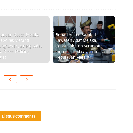
Di
hi
ongan Negeri Melaka
Bupati Asmar Sambut
apolres Meranti
Lawatan Adat Melaka,
ungtawari, Sinergi Adat
Perkuat Ikatan Serumpun
B
a Green Policing
Indonesia–Malaysia di
Ad
uat
Kepulauan Meranti
S
di
D
S
Disqus comments
P
20