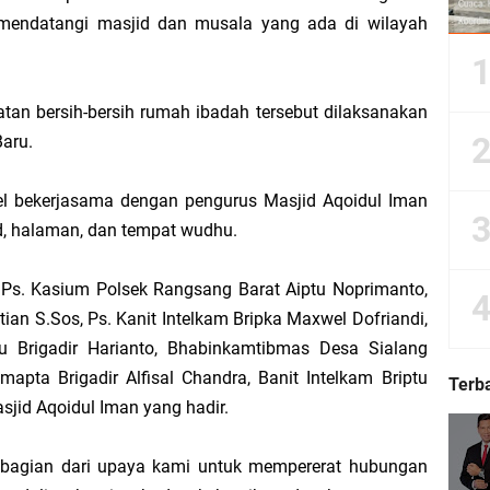
n mendatangi masjid dan musala yang ada di wilayah
Dorong Kemudahan Layanan Pensiun ASN melalui Sinergi dengan BRK Syariah
atan bersih-bersih rumah ibadah tersebut dilaksanakan
Sedunia, Yayasan Generasi Hijau Beri Penghargaan kepada Kapolda Riau
Baru.
ti Asmar Berbuah Komitmen BNPP RI Kawal Pembangunan Kawasan Perbatasan
onel bekerjasama dengan pengurus Masjid Aqoidul Iman
, halaman, dan tempat wudhu.
kat Suara, Lagi-Lagi Fitnah Penipuan Terpa Bidang Saspras Disdik Kepulauan M
, Ps. Kasium Polsek Rangsang Barat Aiptu Noprimanto,
rbau Hermansyah, S.H. Sampaikan Tahniah Hari Jadi ke-14 Kecamatan Tasik P
an S.Sos, Ps. Kanit Intelkam Bripka Maxwel Dofriandi,
 Brigadir Harianto, Bhabinkamtibmas Desa Sialang
k H. Asmar sebagai Ketua DPC PKB Kepulauan Meranti Periode 2026–2031
apta Brigadir Alfisal Chandra, Banit Intelkam Briptu
Terb
sjid Aqoidul Iman yang hadir.
hyaksa, Kapolres Meranti Beri Kejutan Tumpeng ke Kejari
an bagian dari upaya kami untuk mempererat hubungan
 2026 IPB University, Wamen Viva Yoga: Kampus Berkontribusi Memajukan Ka