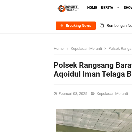
HOME
BERITA
SHO
Breaking News
Rombongan Nege
Bupati Asmar 
Home
Kepulauan Meranti
Polsek Rangsa
Meranti
Polsek Rangsang Barat
DPRD Kepulaua
Aqoidul Iman Telaga B
Rekomendasi Bang
Februari 08, 2025
Kepulauan Meranti
SPPG Mantiasa 
PTPN IV Region