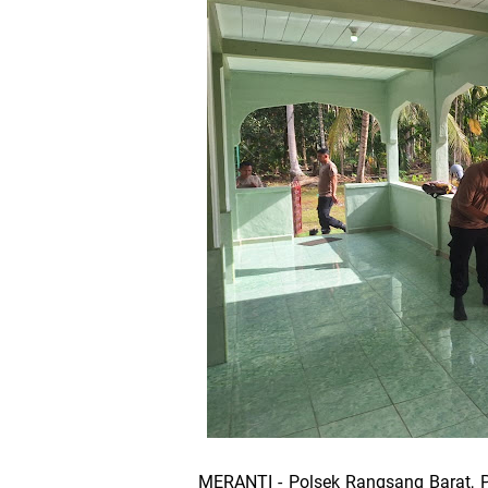
Bupati Asmar 
Wacana Pemeka
Baru
Bupati Asmar d
Pemerintah Kab
Pemkab Meranti
133 Personel B
Pengurus PWI 
Wabup Muzamil
MERANTI - Polsek Rangsang Barat, P