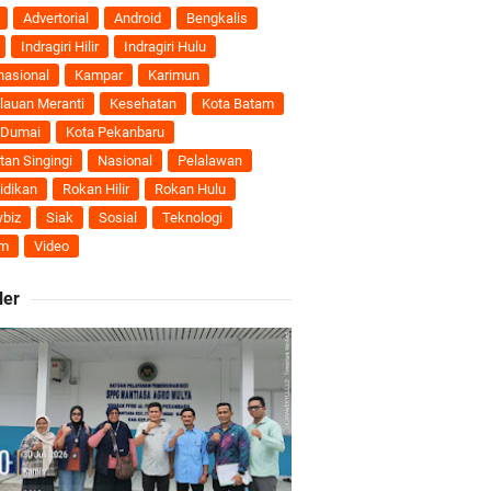
nti
Advertorial
Android
Bengkalis
Indragiri Hilir
Indragiri Hulu
uhan Ekonomi
nasional
Kampar
Karimun
lauan Meranti
Kesehatan
Kota Batam
 Dumai
Kota Pekanbaru
tan Singingi
Nasional
Pelalawan
ti Semakin Andal
idikan
Rokan Hilir
Rokan Hulu
biz
Siak
Sosial
Teknologi
B
m
Video
ler
ngan Karya Nyata
 Pengusulan