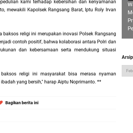
epedulian kami terhadap kebersihan dan kenyamanan
W
to, mewakili Kapolsek Rangsang Barat, Iptu Roly Irvan
M
Pr
P
Pimpin Apel Perdana, Titip Tiga Pesan untuk Seluruh Personel
 baksos religi ini merupakan inovasi Polsek Rangsang
njadi contoh positif, bahwa kolaborasi antara Polri dan
 Perjuangkan Status Jalan Nasional, Usulkan Ruas Strategis dan Jembatan Pe
rukunan dan kebersamaan serta mendukung situasi
Arsi
HU
baksos religi ini masyarakat bisa merasa nyaman
Hadiri Sarasehan Kebangsaan MPR RI, Dorong Kemandirian Fiskal Daerah Mela
B
ibadah yang bersih," harap Aiptu Noprimanto. **
Ge
Bagikan berita ini
 Bupati Asmar: Bidan Garda Terdepan Wujudkan Generasi Emas Indonesia 2045
R
Ka