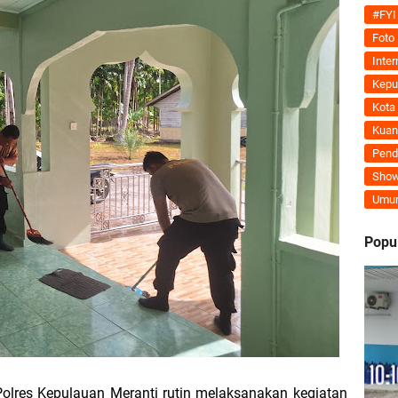
Tegaskan MoU Pemkab dan PLN Harus Berdampak Nyata bagi Masyarakat Mera
#FYI
Foto
ran Kembali Menguat, Mahmuzin Taher: Provinsi Riau Pesisir Mesin Pertumb
Inter
Kepu
Kota
Kuan
an PLN UP3 Dumai Perkuat Sinergi, Pastikan Layanan Listrik Kepulauan Meran
Pend
Show
upaten Kepulauan Meranti Kembali Merombak 3 Pejabat Eselon III. A Serta III. 
Umu
 dan Unilak Perkuat Sinergi Tingkatkan Kualitas SDM Daerah
Popu
erprestasi Diguyur Penghargaan, Kapolda Riau: Bangun Kepercayaan Publik de
Kepulauan Meranti Periode 2026–2029 Resmi Dilantik
 Bahas Penegasan Batas Wilayah Kepulauan Meranti, Kemendagri Beri Arahan
olres Kepulauan Meranti rutin melaksanakan kegiatan