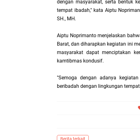
dengan masyarakat, serta bentuk k
tempat ibadah," kata Aiptu Nopriman
Transmigrasi
SH., MH.
AKBP Gede Adi 
Aiptu Noprimanto menjelaskan bahwa
Barat, dan diharapkan kegiatan ini me
Bupati Meranti
masyarakat dapat menciptakan ke
kamtibmas kondusif.
Kementerian PU
"Semoga dengan adanya kegiatan 
Bupati Asmar 
beribadah dengan lingkungan tempat 
Obligasi Daerah
HUT IBI Ke-75,
Berita terkait