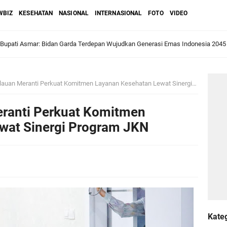
WBIZ
KESEHATAN
NASIONAL
INTERNASIONAL
FOTO
VIDEO
ri Melaka dan Kapolres Meranti Ditepungtawari, Sinergi Adat hingga Green P
Sambut Lawatan Adat Melaka, Perkuat Ikatan Serumpun Indonesia–Malaysia di
an Meranti Perkuat Komitmen Layanan Kesehatan Lewat Sinergi Program JKN
ranti Perkuat Komitmen
n Meranti Sahkan Ranperda Pertanggungjawaban APBD 2025, Pemkab Siap Tin
wat Sinergi Program JKN
gar
Jalani Inspeksi Higiene dan Sanitasi Pangan
al VI Kebun Julok Rayeuk Utara Serahkan Bantuan Mesin Genset untuk Dayah 
Kate