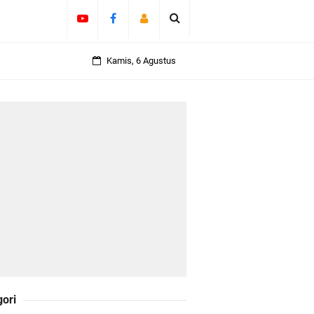
olicing Menguat
Kamis, 6 Agustus
 Kepulauan
daklanjuti 11
Darul Fata
gori