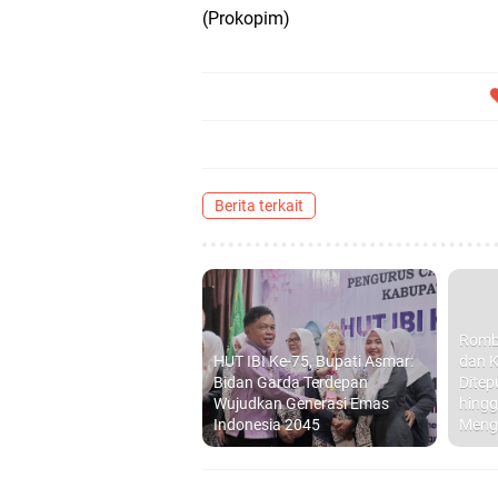
(Prokopim)
Berita terkait
Romb
HUT IBI Ke-75, Bupati Asmar:
dan K
Bidan Garda Terdepan
Ditep
Wujudkan Generasi Emas
hingg
Indonesia 2045
Meng