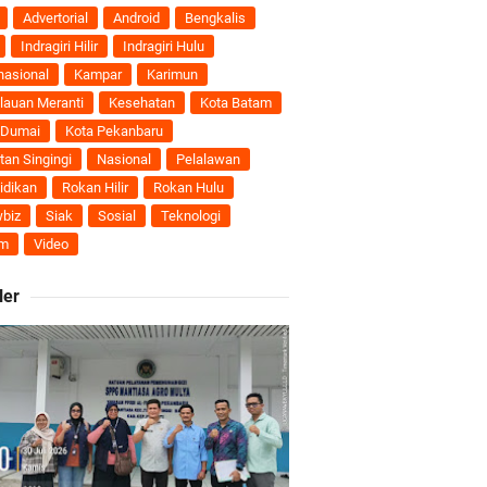
nti
Advertorial
Android
Bengkalis
Indragiri Hilir
Indragiri Hulu
uhan Ekonomi
nasional
Kampar
Karimun
lauan Meranti
Kesehatan
Kota Batam
 Dumai
Kota Pekanbaru
tan Singingi
Nasional
Pelalawan
ti Semakin Andal
idikan
Rokan Hilir
Rokan Hulu
biz
Siak
Sosial
Teknologi
B
m
Video
ler
ngan Karya Nyata
 Pengusulan