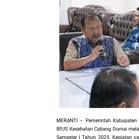
Bupati Asmar 
Wacana Pemeka
Baru
Bupati Asmar d
Pemerintah Kab
Pemkab Meranti
133 Personel B
Pengurus PWI 
MERANTI – Pemerintah Kabupaten K
BPJS Kesehatan Cabang Dumai mela
Wabup Muzamil
Semester I Tahun 2025. Kegiatan ya