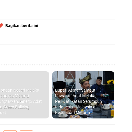
Bagikan berita ini
ongan Negeri Melaka
Bupati Asmar Sambut
apolres Meranti
Lawatan Adat Melaka,
ungtawari, Sinergi Adat
Perkuat Ikatan Serumpun
a Green Policing
Indonesia–Malaysia di
uat
Kepulauan Meranti