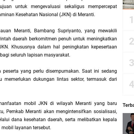
tujuan untuk mengevaluasi sekaligus mempercepat
minan Kesehatan Nasional (JKN) di Meranti.
Dorong Kemudahan Layanan Pensiun ASN melalui Sinergi dengan BRK Syariah
lauan Meranti, Bambang Supriyanto, yang mewakili
Sedunia, Yayasan Generasi Hijau Beri Penghargaan kepada Kapolda Riau
intah daerah berkomitmen penuh untuk meningkatkan
 JKN. Khususnya dalam hal peningkatan kepesertaan
ti Asmar Berbuah Komitmen BNPP RI Kawal Pembangunan Kawasan Perbatasan
bagi seluruh lapisan masyarakat.
kat Suara, Lagi-Lagi Fitnah Penipuan Terpa Bidang Saspras Disdik Kepulauan M
ta peserta yang perlu disempurnakan. Saat ini sedang
u memerlukan dukungan lintas sektor, termasuk dari
rbau Hermansyah, S.H. Sampaikan Tahniah Hari Jadi ke-14 Kecamatan Tasik P
k H. Asmar sebagai Ketua DPC PKB Kepulauan Meranti Periode 2026–2031
anfaatan mobil JKN di wilayah Meranti yang baru
Terb
tu, Pemkab Meranti akan mengintensifkan sosialisasi,
hyaksa, Kapolres Meranti Beri Kejutan Tumpeng ke Kejari
lui dana kesehatan daerah, serta melibatkan kepala
mobil layanan tersebut.
 2026 IPB University, Wamen Viva Yoga: Kampus Berkontribusi Memajukan Ka