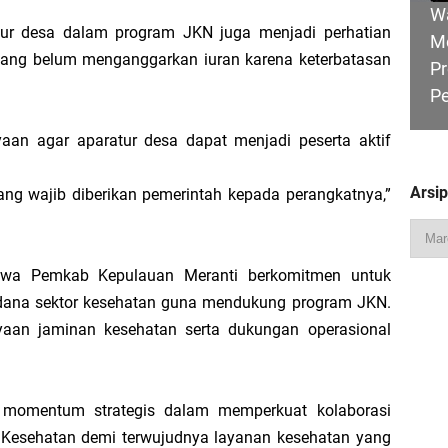
W
tur desa dalam program JKN juga menjadi perhatian
M
yang belum menganggarkan iuran karena keterbatasan
Pr
P
Pimpin Apel Perdana, Titip Tiga Pesan untuk Seluruh Personel
aan agar aparatur desa dapat menjadi peserta aktif
 Perjuangkan Status Jalan Nasional, Usulkan Ruas Strategis dan Jembatan Pe
Arsi
yang wajib diberikan pemerintah kepada perangkatnya,”
HU
Hadiri Sarasehan Kebangsaan MPR RI, Dorong Kemandirian Fiskal Daerah Mela
B
wa Pemkab Kepulauan Meranti berkomitmen untuk
Ge
dana sektor kesehatan guna mendukung program JKN.
yaan jaminan kesehatan serta dukungan operasional
 Bupati Asmar: Bidan Garda Terdepan Wujudkan Generasi Emas Indonesia 2045
 momentum strategis dalam memperkuat kolaborasi
R
 Kesehatan demi terwujudnya layanan kesehatan yang
Ka