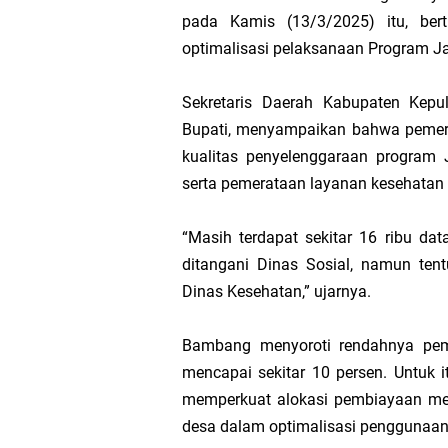
pada Kamis (13/3/2025) itu, ber
Hak DBH
optimalisasi pelaksanaan Program Ja
Bupati Asmar 
Sekretaris Daerah Kabupaten Kepu
Hari Mangrove 
Bupati, menyampaikan bahwa pemer
kualitas penyelenggaraan program
Audiensi Bupa
serta pemerataan layanan kesehatan 
Feni Utami Ang
“Masih terdapat sekitar 16 ribu da
ditangani Dinas Sosial, namun tent
Camat Pulau Me
Dinas Kesehatan,” ujarnya.
DPP PKB Lanti
Bambang menyoroti rendahnya pem
mencapai sekitar 10 persen. Untuk i
Hari Bhakti Ad
memperkuat alokasi pembiayaan mela
desa dalam optimalisasi penggunaan 
Pelepasan TEP