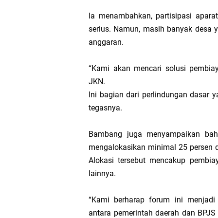
Ia menambahkan, partisipasi apara
Transmigrasi
serius. Namun, masih banyak desa 
anggaran.
AKBP Gede Adi 
“Kami akan mencari solusi pembiay
Bupati Meranti
JKN.
Ini bagian dari perlindungan dasar 
Kementerian PU
tegasnya.
Bupati Asmar 
Bambang juga menyampaikan bah
mengalokasikan minimal 25 persen 
Obligasi Daerah
Alokasi tersebut mencakup pembia
HUT IBI Ke-75,
lainnya.
“Kami berharap forum ini menjadi
antara pemerintah daerah dan BPJS