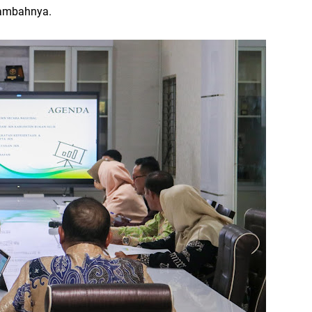
 tambahnya.
Di
hi
B
Ad
S
di
D
S
P
20