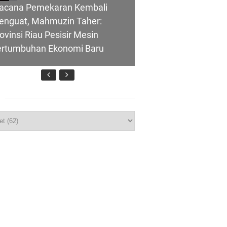
acana Pemekaran Kembali
enguat, Mahmuzin Taher:
ovinsi Riau Pesisir Mesin
ertumbuhan Ekonomi Baru
nghubung ke
p
T IBI Ke-75, Bupati Asmar:
lui Skema
idan Garda Terdepan Wujudkan
nerasi Emas Indonesia 2045
ombongan Negeri Melaka dan
polres Meranti