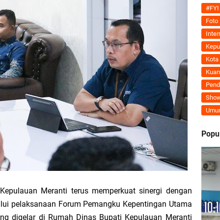
Tegaskan MoU Pemkab dan PLN Harus Berdampak Nyata bagi Masyarakat Mera
#FYI
Foto
ran Kembali Menguat, Mahmuzin Taher: Provinsi Riau Pesisir Mesin Pertumb
Inter
Kepu
Kota
Kuan
an PLN UP3 Dumai Perkuat Sinergi, Pastikan Layanan Listrik Kepulauan Meran
Pend
Show
upaten Kepulauan Meranti Kembali Merombak 3 Pejabat Eselon III. A Serta III. 
Umu
 dan Unilak Perkuat Sinergi Tingkatkan Kualitas SDM Daerah
Popu
erprestasi Diguyur Penghargaan, Kapolda Riau: Bangun Kepercayaan Publik de
Kepulauan Meranti Periode 2026–2029 Resmi Dilantik
epulauan Meranti terus memperkuat sinergi dengan
lui pelaksanaan Forum Pemangku Kepentingan Utama
 Bahas Penegasan Batas Wilayah Kepulauan Meranti, Kemendagri Beri Arahan
ng digelar di Rumah Dinas Bupati Kepulauan Meranti