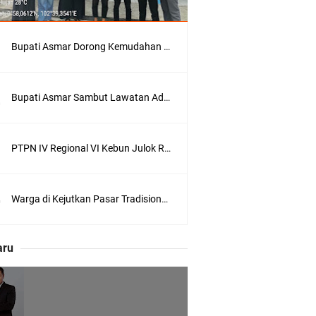
Bupati Asmar Dorong Kemudahan Layanan Pensiun ASN melalui Sinergi dengan BRK Syariah
Bupati Asmar Sambut Lawatan Adat Melaka, Perkuat Ikatan Serumpun Indonesia–Malaysia di Kepulauan Meranti
 Meranti
PTPN IV Regional VI Kebun Julok Rayeuk Utara Serahkan Bantuan Mesin Genset untuk Dayah Darul Fata
eranti
Warga di Kejutkan Pasar Tradisional Kota Tembilahan Dilalap Api Dini Hari
utri Puyu
aru
wasan