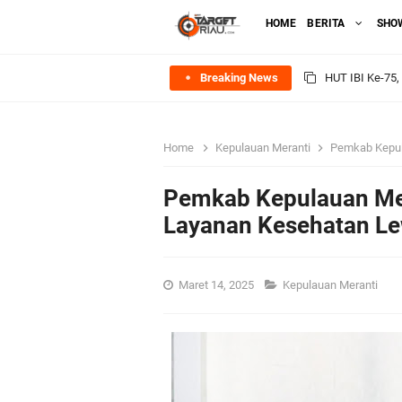
HOME
BERITA
SHO
Breaking News
Rombongan Nege
Bupati Asmar 
Home
Kepulauan Meranti
Pemkab Kepulau
Meranti
Pemkab Kepulauan Me
DPRD Kepulaua
Layanan Kesehatan Le
Rekomendasi Bang
Maret 14, 2025
Kepulauan Meranti
SPPG Mantiasa 
PTPN IV Region