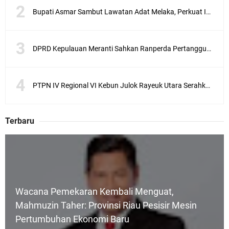
Bupati Asmar Sambut Lawatan Adat Melaka, Perkuat Ikatan Serumpun Indonesia–Malaysia di Kepulauan Meranti
DPRD Kepulauan Meranti Sahkan Ranperda Pertanggungjawaban APBD 2025, Pemkab Siap Tindaklanjuti 11 Rekomendasi Banggar
PTPN IV Regional VI Kebun Julok Rayeuk Utara Serahkan Bantuan Mesin Genset untuk Dayah Darul Fata
Terbaru
Wacana Pemekaran Kembali Menguat,
Mahmuzin Taher: Provinsi Riau Pesisir Mesin
Pertumbuhan Ekonomi Baru