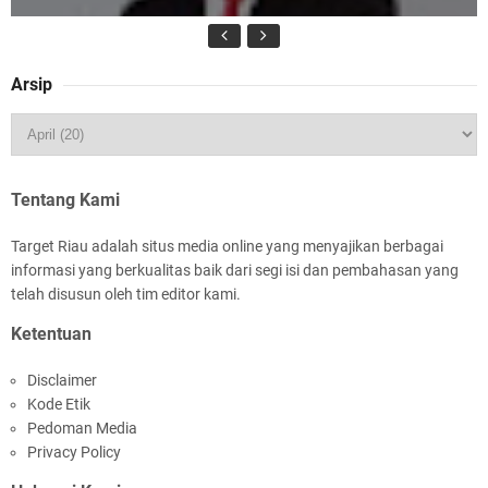
Arsip
HUT IBI Ke-75, Bupati Asmar: Bidan Garda
Terdepan Wujudkan Generasi Emas Indonesia
2045
Tentang Kami
Target Riau adalah situs media online yang menyajikan berbagai
informasi yang berkualitas baik dari segi isi dan pembahasan yang
telah disusun oleh tim editor kami.
Ketentuan
Rombongan Negeri Melaka dan Kapolres
Disclaimer
Meranti Ditepungtawari, Sinergi Adat hingga
Kode Etik
Green Policing Menguat
Pedoman Media
Privacy Policy