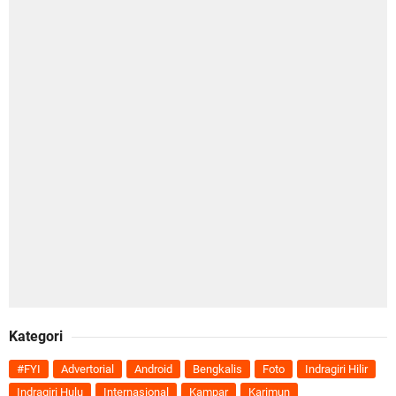
Kategori
#FYI
Advertorial
Android
Bengkalis
Foto
Indragiri Hilir
Indragiri Hulu
Internasional
Kampar
Karimun