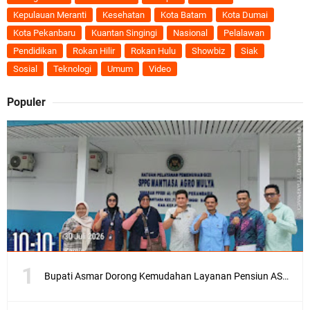
Kepulauan Meranti
Kesehatan
Kota Batam
Kota Dumai
Kota Pekanbaru
Kuantan Singingi
Nasional
Pelalawan
Pendidikan
Rokan Hilir
Rokan Hulu
Showbiz
Siak
Sosial
Teknologi
Umum
Video
Populer
Bupati Asmar Dorong Kemudahan Layanan Pensiun ASN melalui Sinergi dengan BRK Syariah