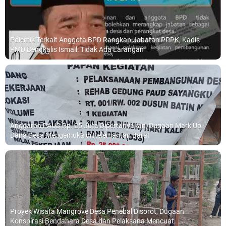
Polemik Terkait Anggota BPD Rangkap Jabatan PPPK, Kadis
PMD Bengkalis Ismail: Tidak Ada Larangan
Anggaran PAUD Rp. 25 Juta Dipertanyakan, Dugaan Mark Up
Dana Desa Mengemuka di Kelemantan Barat
Proyek Wisata Mangrove Desa Penebal Disorot, Dugaan
Konspirasi Bendahara Desa dan Pelaksana Mencuat