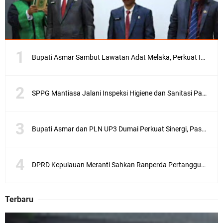
Bupati Asmar Sambut Lawatan Adat Melaka, Perkuat Ikatan Serumpun Indonesia–Malaysia di Kepulauan Meranti
SPPG Mantiasa Jalani Inspeksi Higiene dan Sanitasi Pangan
Bupati Asmar dan PLN UP3 Dumai Perkuat Sinergi, Pastikan Layanan Listrik Kepulauan Meranti Semakin Andal
DPRD Kepulauan Meranti Sahkan Ranperda Pertanggungjawaban APBD 2025, Pemkab Siap Tindaklanjuti 11 Rekomendasi Banggar
Terbaru