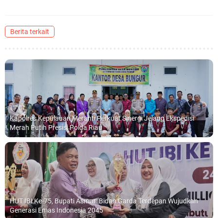
Berita terkait
Kapolres Kepulauan Meranti Perkuat Sinergi Jelang Ekspedisi
Merah Putih Presisi Polda Riau
HUT IBI Ke-75, Bupati Asmar: Bidan Garda Terdepan Wujudkan
Generasi Emas Indonesia 2045