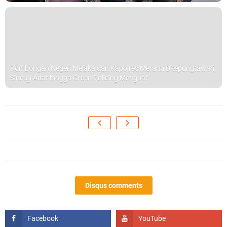
Rombongan Negeri Melaka dan Kapolres Meranti Ditepungtawari,
Sinergi Adat hingga Green Policing Menguat
Disqus comments