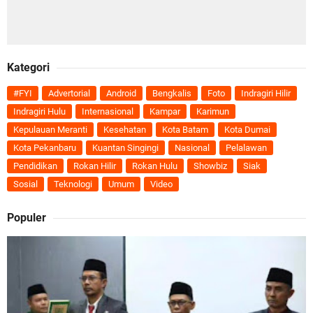
Kategori
#FYI
Advertorial
Android
Bengkalis
Foto
Indragiri Hilir
Indragiri Hulu
Internasional
Kampar
Karimun
Kepulauan Meranti
Kesehatan
Kota Batam
Kota Dumai
Kota Pekanbaru
Kuantan Singingi
Nasional
Pelalawan
Pendidikan
Rokan Hilir
Rokan Hulu
Showbiz
Siak
Sosial
Teknologi
Umum
Video
Populer