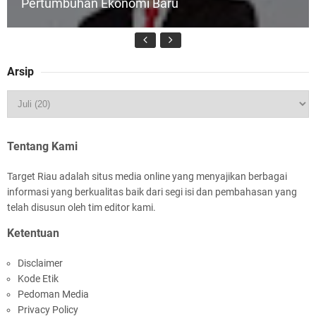
Pertumbuhan Ekonomi Baru
Arsip
HUT IBI Ke-75, Bupati Asmar: Bidan Garda
Terdepan Wujudkan Generasi Emas Indonesia
2045
Tentang Kami
Target Riau adalah situs media online yang menyajikan berbagai
informasi yang berkualitas baik dari segi isi dan pembahasan yang
telah disusun oleh tim editor kami.
Ketentuan
Rombongan Negeri Melaka dan Kapolres
Disclaimer
Meranti Ditepungtawari, Sinergi Adat hingga
Kode Etik
Green Policing Menguat
Pedoman Media
Privacy Policy