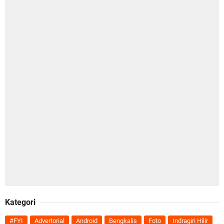
Kategori
#FYI
Advertorial
Android
Bengkalis
Foto
Indragiri Hilir