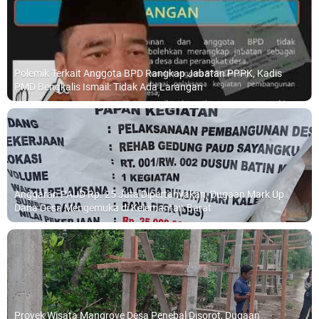
Polemik Terkait Anggota BPD Rangkap Jabatan PPPK, Kadis
PMD Bengkalis Ismail: Tidak Ada Larangan
Anggaran PAUD Rp. 25 Juta Dipertanyakan, Dugaan Mark Up
Dana Desa Mengemuka di Kelemantan Barat
Proyek Wisata Mangrove Desa Penebal Disorot, Dugaan