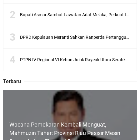
Bupati Asmar Sambut Lawatan Adat Melaka, Perkuat Ikatan Serumpun Indonesia–Malaysia di Kepulauan Meranti
DPRD Kepulauan Meranti Sahkan Ranperda Pertanggungjawaban APBD 2025, Pemkab Siap Tindaklanjuti 11 Rekomendasi Banggar
PTPN IV Regional VI Kebun Julok Rayeuk Utara Serahkan Bantuan Mesin Genset untuk Dayah Darul Fata
Terbaru
Wacana Pemekaran Kembali Menguat,
Mahmuzin Taher: Provinsi Riau Pesisir Mesin