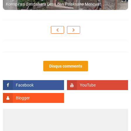
Konspirasi Bendahara Desa dan Pelaksana Mencuat
Disqus comments