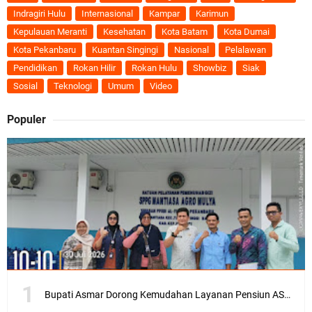
Indragiri Hulu
Internasional
Kampar
Karimun
Kepulauan Meranti
Kesehatan
Kota Batam
Kota Dumai
Kota Pekanbaru
Kuantan Singingi
Nasional
Pelalawan
Pendidikan
Rokan Hilir
Rokan Hulu
Showbiz
Siak
Sosial
Teknologi
Umum
Video
Populer
Bupati Asmar Dorong Kemudahan Layanan Pensiun ASN melalui Sinergi dengan BRK Syariah