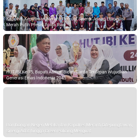
Kapolres Kepulauan Meranti Perkuat Sinergi Jelang Ekspedisi
Merah Putih Presisi Polda Riau
HUT IBI Ke-75, Bupati Asmar: Bidan Garda Terdepan Wujudkan
Generasi Emas Indonesia 2045
Rombongan Negeri Melaka dan Kapolres Meranti Ditepungtawari,
Sinergi Adat hingga Green Policing Menguat