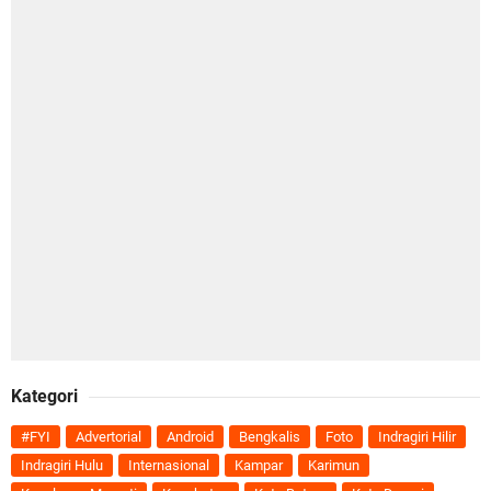
Kategori
#FYI
Advertorial
Android
Bengkalis
Foto
Indragiri Hilir
Indragiri Hulu
Internasional
Kampar
Karimun