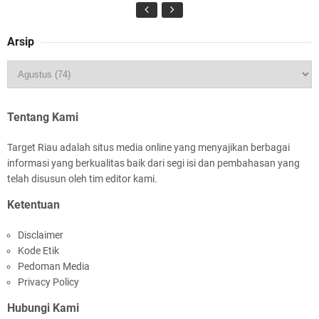
Arsip
Kapolres Kepulauan Meranti Perkuat Sinergi
Jelang Ekspedisi Merah Putih Presisi Polda Riau
Tentang Kami
Target Riau adalah situs media online yang menyajikan berbagai
informasi yang berkualitas baik dari segi isi dan pembahasan yang
telah disusun oleh tim editor kami.
Ketentuan
Meranti Percepat Pembangunan Gudang Bulog,
Disclaimer
Asmar: Kunci Perkuat Ketahanan Pangan
Kode Etik
Daerah Kepulauan
Pedoman Media
Privacy Policy
Hubungi Kami