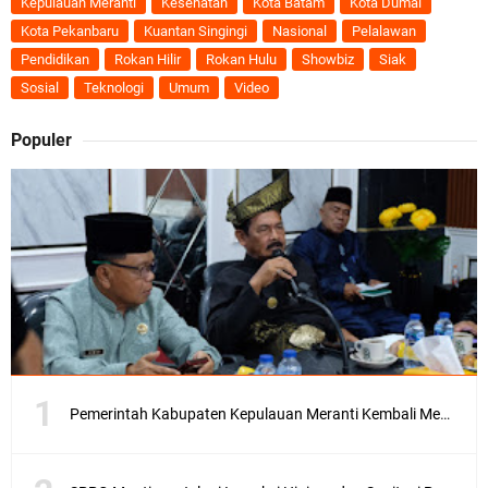
Kepulauan Meranti
Kesehatan
Kota Batam
Kota Dumai
Kota Pekanbaru
Kuantan Singingi
Nasional
Pelalawan
Pendidikan
Rokan Hilir
Rokan Hulu
Showbiz
Siak
Sosial
Teknologi
Umum
Video
Populer
Pemerintah Kabupaten Kepulauan Meranti Kembali Merombak 3 Pejabat Eselon III. A Serta III. B