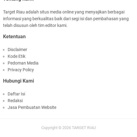
Target Riau adalah situs media online yang menyajikan berbagai
informasi yang berkualitas baik dari segi isi dan pembahasan yang
telah disusun oleh tim editor kami.
Ketentuan
Rombongan Negeri Melaka dan Kapolres
Disclaimer
Meranti Ditepungtawari, Sinergi Adat hingga
Kode Etik
Green Policing Menguat
Pedoman Media
Privacy Policy
Hubungi Kami
Daftar Isi
Redaksi
Bupati Asmar Sambut Lawatan Adat Melaka,
Jasa Pembuatan Website
Perkuat Ikatan Serumpun Indonesia–Malaysia di
Kepulauan Meranti
Copyright ©
2026
TARGET RIAU