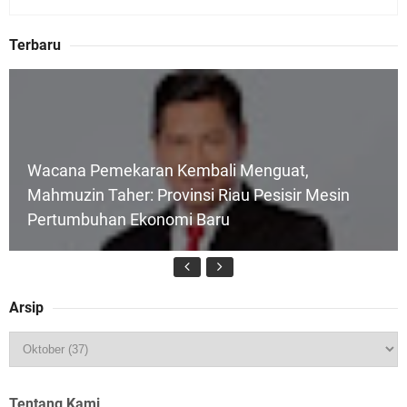
Terbaru
Wacana Pemekaran Kembali Menguat,
Mahmuzin Taher: Provinsi Riau Pesisir Mesin
Pertumbuhan Ekonomi Baru
Arsip
HUT IBI Ke-75, Bupati Asmar: Bidan Garda
Terdepan Wujudkan Generasi Emas Indonesia
2045
Tentang Kami