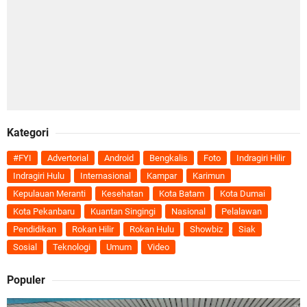
Kategori
#FYI
Advertorial
Android
Bengkalis
Foto
Indragiri Hilir
Indragiri Hulu
Internasional
Kampar
Karimun
Kepulauan Meranti
Kesehatan
Kota Batam
Kota Dumai
Kota Pekanbaru
Kuantan Singingi
Nasional
Pelalawan
Pendidikan
Rokan Hilir
Rokan Hulu
Showbiz
Siak
Sosial
Teknologi
Umum
Video
Populer