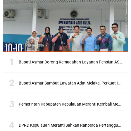
Bupati Asmar Dorong Kemudahan Layanan Pensiun ASN melalui Sinergi dengan BRK Syariah
Bupati Asmar Sambut Lawatan Adat Melaka, Perkuat Ikatan Serumpun Indonesia–Malaysia di Kepulauan Meranti
Pemerintah Kabupaten Kepulauan Meranti Kembali Merombak 3 Pejabat Eselon III. A Serta III. B
DPRD Kepulauan Meranti Sahkan Ranperda Pertanggungjawaban APBD 2025, Pemkab Siap Tindaklanjuti 11 Rekomendasi Banggar