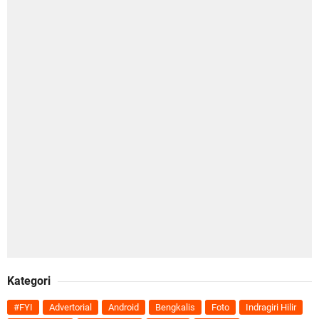
Kategori
#FYI
Advertorial
Android
Bengkalis
Foto
Indragiri Hilir