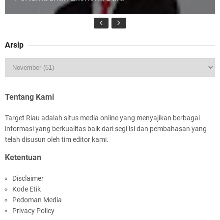
Arsip
HUT IBI Ke-75, Bupati Asmar: Bidan Garda
Terdepan Wujudkan Generasi Emas Indonesia
2045
Tentang Kami
Target Riau adalah situs media online yang menyajikan berbagai
informasi yang berkualitas baik dari segi isi dan pembahasan yang
telah disusun oleh tim editor kami.
Ketentuan
Rombongan Negeri Melaka dan Kapolres
Disclaimer
Meranti Ditepungtawari, Sinergi Adat hingga
Kode Etik
Green Policing Menguat
Pedoman Media
Privacy Policy