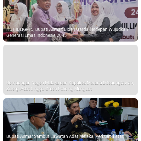
HUT IBI Ke-75, Bupati Asmar: Bidan Garda Terdepan Wujudkan
Generasi Emas Indonesia 2045
Rombongan Negeri Melaka dan Kapolres Meranti Ditepungtawari,
Sinergi Adat hingga Green Policing Menguat
Bupati Asmar Sambut Lawatan Adat Melaka, Perkuat Ikatan