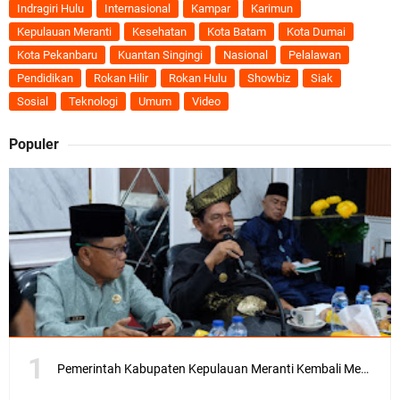
Indragiri Hulu
Internasional
Kampar
Karimun
Kepulauan Meranti
Kesehatan
Kota Batam
Kota Dumai
Kota Pekanbaru
Kuantan Singingi
Nasional
Pelalawan
Pendidikan
Rokan Hilir
Rokan Hulu
Showbiz
Siak
Sosial
Teknologi
Umum
Video
Populer
Pemerintah Kabupaten Kepulauan Meranti Kembali Merombak 3 Pejabat Eselon III. A Serta III. B