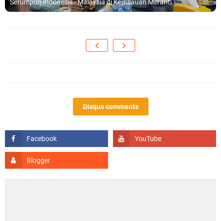
Serumpun Indonesia–Malaysia di Kepulauan Meranti
Disqus comments