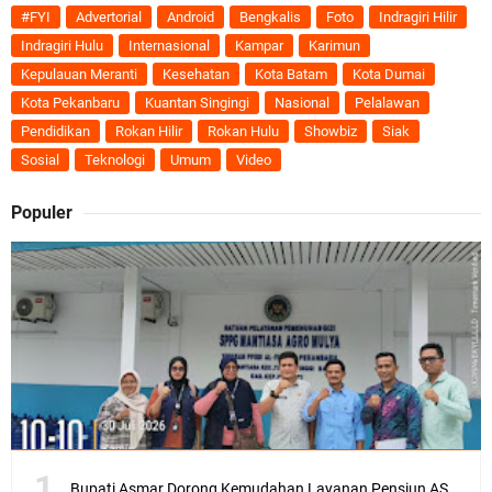
#FYI
Advertorial
Android
Bengkalis
Foto
Indragiri Hilir
Indragiri Hulu
Internasional
Kampar
Karimun
Kepulauan Meranti
Kesehatan
Kota Batam
Kota Dumai
Kota Pekanbaru
Kuantan Singingi
Nasional
Pelalawan
Pendidikan
Rokan Hilir
Rokan Hulu
Showbiz
Siak
Sosial
Teknologi
Umum
Video
Populer
Bupati Asmar Dorong Kemudahan Layanan Pensiun ASN melalui Sinergi dengan BRK Syariah