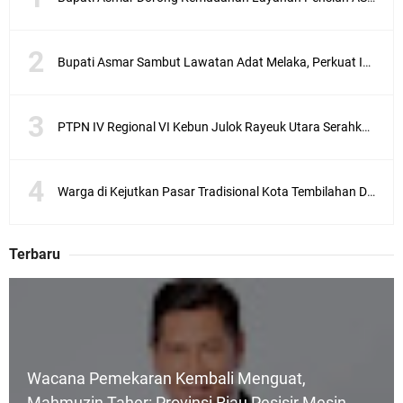
Bupati Asmar Sambut Lawatan Adat Melaka, Perkuat Ikatan Serumpun Indonesia–Malaysia di Kepulauan Meranti
PTPN IV Regional VI Kebun Julok Rayeuk Utara Serahkan Bantuan Mesin Genset untuk Dayah Darul Fata
Warga di Kejutkan Pasar Tradisional Kota Tembilahan Dilalap Api Dini Hari
Terbaru
Wacana Pemekaran Kembali Menguat,