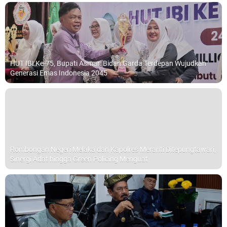
HUT IBI Ke-75, Bupati Asmar: Bidan Garda Terdepan Wujudkan
Generasi Emas Indonesia 2045
Rombongan Negeri Melaka dan Kapolres Meranti Ditepungtawari,
Sinergi Adat hingga Green Policing Menguat