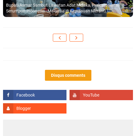
Bupati Asmar Sambut Lawatan Adat Melaka, Perkuat Ikatan
Serumpun Indonesia–Malaysia di Kepulauan Meranti
Disqus comments