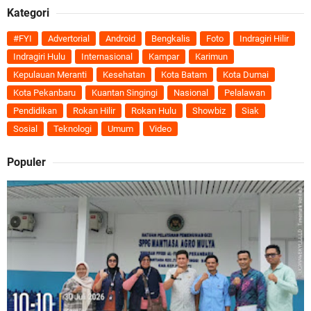
Kategori
#FYI
Advertorial
Android
Bengkalis
Foto
Indragiri Hilir
Indragiri Hulu
Internasional
Kampar
Karimun
Kepulauan Meranti
Kesehatan
Kota Batam
Kota Dumai
Kota Pekanbaru
Kuantan Singingi
Nasional
Pelalawan
Pendidikan
Rokan Hilir
Rokan Hulu
Showbiz
Siak
Sosial
Teknologi
Umum
Video
Populer