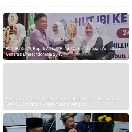
HUT IBI Ke-75, Bupati Asmar: Bidan Garda Terdepan Wujudkan
Generasi Emas Indonesia 2045
Rombongan Negeri Melaka dan Kapolres Meranti Ditepungtawari,
Sinergi Adat hingga Green Policing Menguat