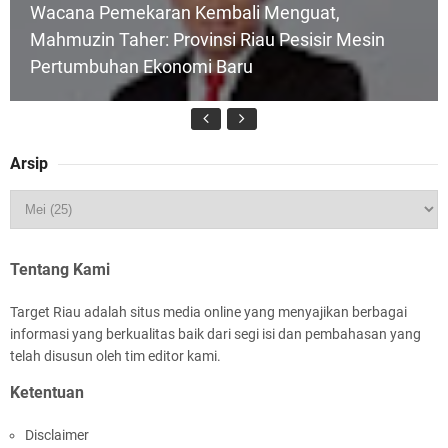
Wacana Pemekaran Kembali Menguat,
Mahmuzin Taher: Provinsi Riau Pesisir Mesin
Pertumbuhan Ekonomi Baru
Arsip
HUT IBI Ke-75, Bupati Asmar: Bidan Garda
Terdepan Wujudkan Generasi Emas Indonesia
2045
Tentang Kami
Target Riau adalah situs media online yang menyajikan berbagai
informasi yang berkualitas baik dari segi isi dan pembahasan yang
telah disusun oleh tim editor kami.
Ketentuan
Rombongan Negeri Melaka dan Kapolres
Disclaimer
Meranti Ditepungtawari, Sinergi Adat hingga