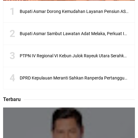
Bupati Asmar Dorong Kemudahan Layanan Pensiun ASN melalui Sinergi dengan BRK Syariah
Bupati Asmar Sambut Lawatan Adat Melaka, Perkuat Ikatan Serumpun Indonesia–Malaysia di Kepulauan Meranti
PTPN IV Regional VI Kebun Julok Rayeuk Utara Serahkan Bantuan Mesin Genset untuk Dayah Darul Fata
DPRD Kepulauan Meranti Sahkan Ranperda Pertanggungjawaban APBD 2025, Pemkab Siap Tindaklanjuti 11 Rekomendasi Banggar
Terbaru