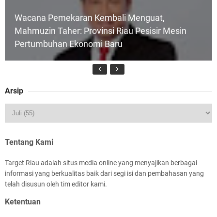
Wacana Pemekaran Kembali Menguat,
Mahmuzin Taher: Provinsi Riau Pesisir Mesin
Pertumbuhan Ekonomi Baru
Arsip
HUT IBI Ke-75, Bupati Asmar: Bidan Garda
Terdepan Wujudkan Generasi Emas Indonesia
2045
Tentang Kami
Target Riau adalah situs media online yang menyajikan berbagai
informasi yang berkualitas baik dari segi isi dan pembahasan yang
telah disusun oleh tim editor kami.
Ketentuan
Rombongan Negeri Melaka dan Kapolres