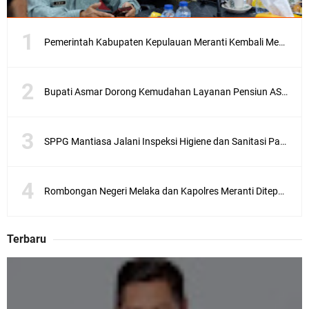
Pemerintah Kabupaten Kepulauan Meranti Kembali Merombak 3 Pejabat Eselon III. A Serta III. B
Bupati Asmar Dorong Kemudahan Layanan Pensiun ASN melalui Sinergi dengan BRK Syariah
SPPG Mantiasa Jalani Inspeksi Higiene dan Sanitasi Pangan
Rombongan Negeri Melaka dan Kapolres Meranti Ditepungtawari, Sinergi Adat hingga Green Policing Menguat
Terbaru