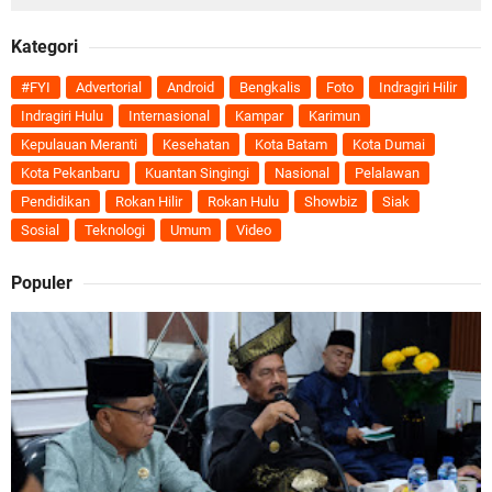
Kategori
#FYI
Advertorial
Android
Bengkalis
Foto
Indragiri Hilir
Indragiri Hulu
Internasional
Kampar
Karimun
Kepulauan Meranti
Kesehatan
Kota Batam
Kota Dumai
Kota Pekanbaru
Kuantan Singingi
Nasional
Pelalawan
Pendidikan
Rokan Hilir
Rokan Hulu
Showbiz
Siak
Sosial
Teknologi
Umum
Video
Populer