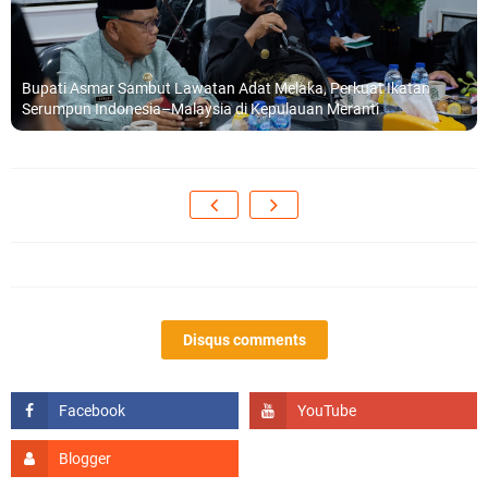
Bupati Asmar Sambut Lawatan Adat Melaka, Perkuat Ikatan
Serumpun Indonesia–Malaysia di Kepulauan Meranti
Disqus comments