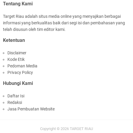
2045
Tentang Kami
Target Riau adalah situs media online yang menyajikan berbagai
informasi yang berkualitas baik dari segi isi dan pembahasan yang
telah disusun oleh tim editor kami.
Ketentuan
Rombongan Negeri Melaka dan Kapolres
Disclaimer
Meranti Ditepungtawari, Sinergi Adat hingga
Kode Etik
Green Policing Menguat
Pedoman Media
Privacy Policy
Hubungi Kami
Daftar Isi
Redaksi
Bupati Asmar Sambut Lawatan Adat Melaka,
Jasa Pembuatan Website
Perkuat Ikatan Serumpun Indonesia–Malaysia di
Kepulauan Meranti
Copyright ©
2026
TARGET RIAU