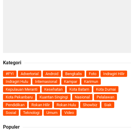
Kategori
#FYI
Advertorial
Android
Bengkalis
Foto
Indragiri Hilir
Indragiri Hulu
Internasional
Kampar
Karimun
Kepulauan Meranti
Kesehatan
Kota Batam
Kota Dumai
Kota Pekanbaru
Kuantan Singingi
Nasional
Pelalawan
Pendidikan
Rokan Hilir
Rokan Hulu
Showbiz
Siak
Sosial
Teknologi
Umum
Video
Populer