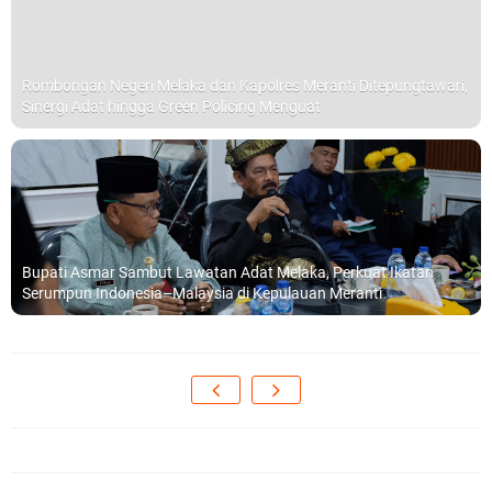
Rombongan Negeri Melaka dan Kapolres Meranti Ditepungtawari,
Sinergi Adat hingga Green Policing Menguat
Bupati Asmar Sambut Lawatan Adat Melaka, Perkuat Ikatan
Serumpun Indonesia–Malaysia di Kepulauan Meranti