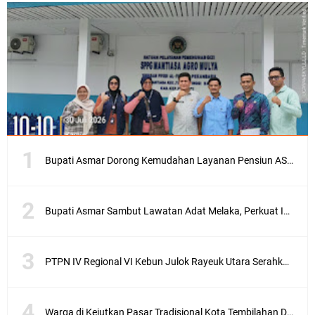
Bupati Asmar Dorong Kemudahan Layanan Pensiun ASN melalui Sinergi dengan BRK Syariah
Bupati Asmar Sambut Lawatan Adat Melaka, Perkuat Ikatan Serumpun Indonesia–Malaysia di Kepulauan Meranti
PTPN IV Regional VI Kebun Julok Rayeuk Utara Serahkan Bantuan Mesin Genset untuk Dayah Darul Fata
Warga di Kejutkan Pasar Tradisional Kota Tembilahan Dilalap Api Dini Hari