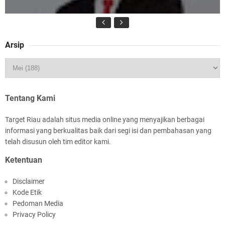
Arsip
HUT IBI Ke-75, Bupati Asmar: Bidan Garda
Terdepan Wujudkan Generasi Emas Indonesia
2045
Tentang Kami
Target Riau adalah situs media online yang menyajikan berbagai
informasi yang berkualitas baik dari segi isi dan pembahasan yang
telah disusun oleh tim editor kami.
Ketentuan
Rombongan Negeri Melaka dan Kapolres
Disclaimer
Meranti Ditepungtawari, Sinergi Adat hingga
Kode Etik
Green Policing Menguat
Pedoman Media
Privacy Policy