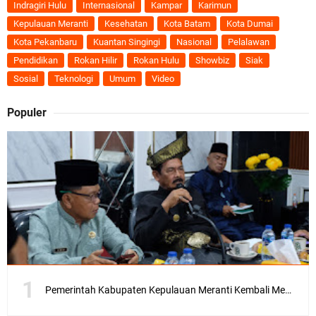
Indragiri Hulu
Internasional
Kampar
Karimun
Kepulauan Meranti
Kesehatan
Kota Batam
Kota Dumai
Kota Pekanbaru
Kuantan Singingi
Nasional
Pelalawan
Pendidikan
Rokan Hilir
Rokan Hulu
Showbiz
Siak
Sosial
Teknologi
Umum
Video
Populer
Pemerintah Kabupaten Kepulauan Meranti Kembali Merombak 3 Pejabat Eselon III. A Serta III. B