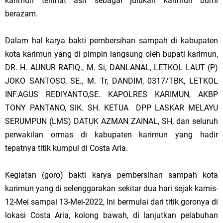
karimun terlihat asri sebagai julukan karimun bumi
berazam.
Dalam hal karya bakti pembersihan sampah di kabupaten
kota karimun yang di pimpin langsung oleh bupati karimun,
DR. H. AUNUR RAFIQ., M. Si, DANLANAL, LETKOL LAUT (P)
JOKO SANTOSO, SE., M. Tr, DANDIM, 0317/TBK, LETKOL
INF.AGUS REDIYANTO,SE. KAPOLRES KARIMUN, AKBP
TONY PANTANO, SIK. SH. KETUA DPP LASKAR MELAYU
SERUMPUN (LMS) DATUK AZMAN ZAINAL, SH, dan seluruh
perwakilan ormas di kabupaten karimun yang hadir
tepatnya titik kumpul di Costa Aria.
Kegiatan (goro) bakti karya pembersihan sampah kota
karimun yang di selenggarakan sekitar dua hari sejak kamis-
12-Mei sampai 13-Mei-2022, Ini bermulai dari titik goronya di
lokasi Costa Aria, kolong bawah, di lanjutkan pelabuhan