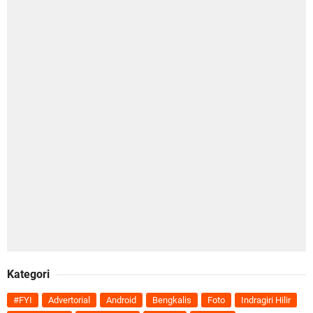
Kategori
#FYI
Advertorial
Android
Bengkalis
Foto
Indragiri Hilir