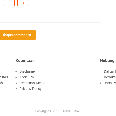
1
Disqus comments
SP
Hi
Ketentuan
Hubungi
Disclaimer
Daftar I
litas
Kode Etik
Redaks
PT
ah
Pedoman Media
Jasa P
Privacy Policy
Ra
Me
F
Copyright ©
2026
TARGET RIAU