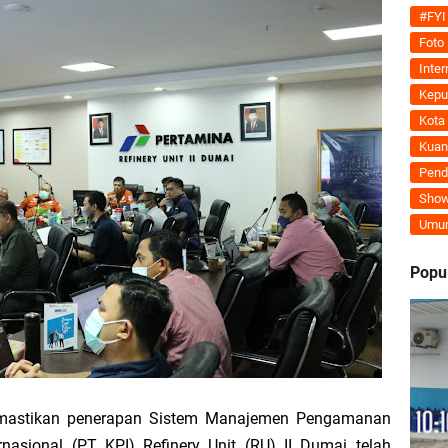
Tegaskan MoU Pemkab dan PLN Harus Berdampak Nyata bagi Masyarakat Mera
#FYI
Foto
ran Kembali Menguat, Mahmuzin Taher: Provinsi Riau Pesisir Mesin Pertumb
Inter
Kepu
Kota
Kuan
an PLN UP3 Dumai Perkuat Sinergi, Pastikan Layanan Listrik Kepulauan Meran
Pend
Show
upaten Kepulauan Meranti Kembali Merombak 3 Pejabat Eselon III. A Serta III. 
Umu
 dan Unilak Perkuat Sinergi Tingkatkan Kualitas SDM Daerah
Popu
erprestasi Diguyur Penghargaan, Kapolda Riau: Bangun Kepercayaan Publik de
Kepulauan Meranti Periode 2026–2029 Resmi Dilantik
emastikan penerapan Sistem Manajemen Pengamanan
 Bahas Penegasan Batas Wilayah Kepulauan Meranti, Kemendagri Beri Arahan
nasional (PT KPI) Refinery Unit (RU) II Dumai telah