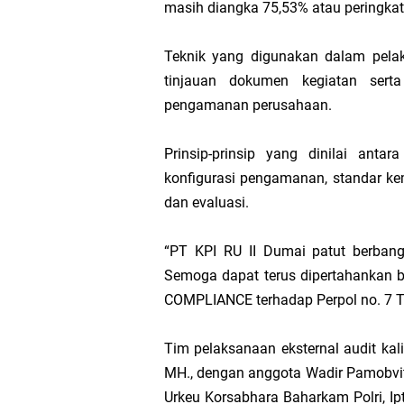
masih diangka 75,53% atau peringkat 
Transmigrasi
Teknik yang digunakan dalam pelaksa
tinjauan dokumen kegiatan serta
AKBP Gede Adi 
pengamanan perusahaan.
Bupati Meranti
Prinsip-prinsip yang dinilai ant
konfigurasi pengamanan, standar k
Kementerian PU
dan evaluasi.
Bupati Asmar 
“PT KPI RU II Dumai patut berbangg
Obligasi Daerah
Semoga dapat terus dipertahankan b
COMPLIANCE terhadap Perpol no. 7 T
HUT IBI Ke-75,
Tim pelaksanaan eksternal audit kali
MH., dengan anggota Wadir Pamobvit 
Urkeu Korsabhara Baharkam Polri, Ipt