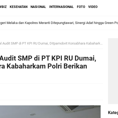
WBIZ
KESEHATAN
NASIONAL
INTERNASIONAL
FOTO
VIDEO
ri Melaka dan Kapolres Meranti Ditepungtawari, Sinergi Adat hingga Green P
Sambut Lawatan Adat Melaka, Perkuat Ikatan Serumpun Indonesia–Malaysia di
SMP di PT KPI RU Dumai, Ditpamobvit Korsabhara Kabaharkam Polri Berikan Peringkat Emas
Audit SMP di PT KPI RU Dumai,
n Meranti Sahkan Ranperda Pertanggungjawaban APBD 2025, Pemkab Siap Tin
ra Kabaharkam Polri Berikan
gar
Jalani Inspeksi Higiene dan Sanitasi Pangan
al VI Kebun Julok Rayeuk Utara Serahkan Bantuan Mesin Genset untuk Dayah 
Kate