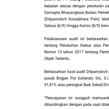
Hak DBH
berjalan sesuai dengan peraturan y
Samapta Bhayangkara Badan Pemelih
Bupati Asmar 
(Ditpamobvit Korsabhara Polri) te
Selasa (6/9) hingga Kamis (8/9) kema
Hari Mangrove 
Palaksanaan audit ini berdasarka
Audiensi Bupa
tentang Perubahan Kedua atas Pera
Nomor 13 tahun 2017 tentang Pemb
Feni Utami Ang
Objek Tertentu.
Camat Pulau Me
Berdasarkan hasil audit Ditpamobvi
jawab Brigjen Pol Suhendri, SH,. S.I
DPP PKB Lanti
91,81% atau peringkat Baik Sekali/E
Hari Bhakti Ad
“Pencapaian ini sungguh memuaska
dibandingkan dengan pada saat dilaku
Pelepasan TEP