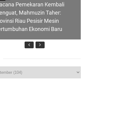
acana Pemekaran Kembali
enguat, Mahmuzin Taher:
ovinsi Riau Pesisir Mesin
ertumbuhan Ekonomi Baru
nghubung ke
p
T IBI Ke-75, Bupati Asmar:
lui Skema
idan Garda Terdepan Wujudkan
nerasi Emas Indonesia 2045
ombongan Negeri Melaka dan
polres Meranti