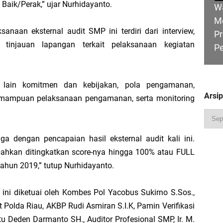
Baik/Perak,” ujar Nurhidayanto.
W
M
naan eksternal audit SMP ini terdiri dari interview,
Pr
 tinjauan lapangan terkait pelaksanaan kegiatan
P
Pimpin Apel Perdana, Titip Tiga Pesan untuk Seluruh Personel
 Perjuangkan Status Jalan Nasional, Usulkan Ruas Strategis dan Jembatan Pe
ara lain komitmen dan kebijakan, pola pengamanan,
Arsi
emampuan pelaksanaan pengamanan, serta monitoring
HU
Hadiri Sarasehan Kebangsaan MPR RI, Dorong Kemandirian Fiskal Daerah Mela
B
a dengan pencapaian hasil eksternal audit kali ini.
Ge
ahkan ditingkatkan score-nya hingga 100% atau FULL
ahun 2019,” tutup Nurhidayanto.
 Bupati Asmar: Bidan Garda Terdepan Wujudkan Generasi Emas Indonesia 2045
 ini diketuai oleh Kombes Pol Yacobus Sukirno S.Sos.,
Polda Riau, AKBP Rudi Asmiran S.I.K, Pamin Verifikasi
R
u Deden Darmanto SH., Auditor Profesional SMP, Ir. M.
Ka