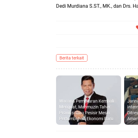
Dedi Murdiana S.ST., MK., dan Drs. Ha
Berita terkait
Wacana Pemekaran Kembali
Jari
Menguat, Mahmuzin Taher:
Inter
Provinsi Riau Pesisir Mesin
Ditre
Pertumbuhan Ekonomi Baru
Aman