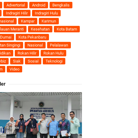
nti
Advertorial
Android
Bengkalis
Indragiri Hilir
Indragiri Hulu
uhan Ekonomi
nasional
Kampar
Karimun
lauan Meranti
Kesehatan
Kota Batam
 Dumai
Kota Pekanbaru
tan Singingi
Nasional
Pelalawan
ti Semakin Andal
idikan
Rokan Hilir
Rokan Hulu
biz
Siak
Sosial
Teknologi
B
m
Video
ler
ngan Karya Nyata
 Pengusulan