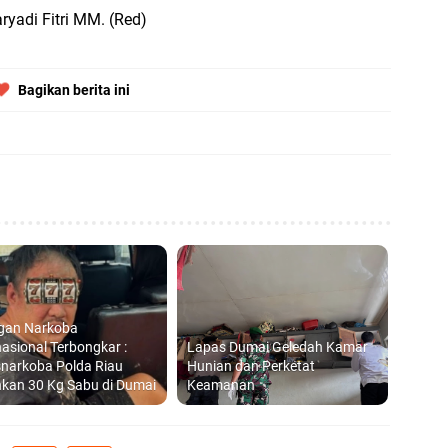
ryadi Fitri MM. (Red)
Di
hi
Bagikan berita ini
B
Ad
S
di
ngan Narkoba
D
nasional Terbongkar :
Lapas Dumai Geledah Kamar
S
snarkoba Polda Riau
Hunian dan Perketat
kan 30 Kg Sabu di Dumai
Keamanan
P
20