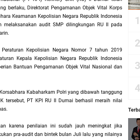
ang berlaku, Direktorat Pengamanan Objek Vital Korps
ara Keamanan Kepolisian Negara Republik Indonesia
Dorong Kemudahan Layanan Pensiun ASN melalui Sinergi dengan BRK Syariah
lah melaksanakan audit SMP dilingkungan RU II pada
rin.
Sedunia, Yayasan Generasi Hijau Beri Penghargaan kepada Kapolda Riau
n Peraturan Kepolisian Negara Nomor 7 tahun 2019
ti Asmar Berbuah Komitmen BNPP RI Kawal Pembangunan Kawasan Perbatasan
turan Kepala Kepolisian Negara Republik Indonesia
erian Bantuan Pengamanan Objek Vital Nasional dan
kat Suara, Lagi-Lagi Fitnah Penipuan Terpa Bidang Saspras Disdik Kepulauan M
rbau Hermansyah, S.H. Sampaikan Tahniah Hari Jadi ke-14 Kecamatan Tasik P
t Korsabhara Kabaharkam Polri yang dibawah tanggung
.K tersebut, PT KPI RU II Dumai berhasil meraih nilai
k H. Asmar sebagai Ketua DPC PKB Kepulauan Meranti Periode 2026–2031
mas.
Terb
hyaksa, Kapolres Meranti Beri Kejutan Tumpeng ke Kejari
n karena penilaian ini sudah jauh meningkat jika
kan pra-audit dan bintek bulan Juli lalu yang nilainya
 2026 IPB University, Wamen Viva Yoga: Kampus Berkontribusi Memajukan Ka