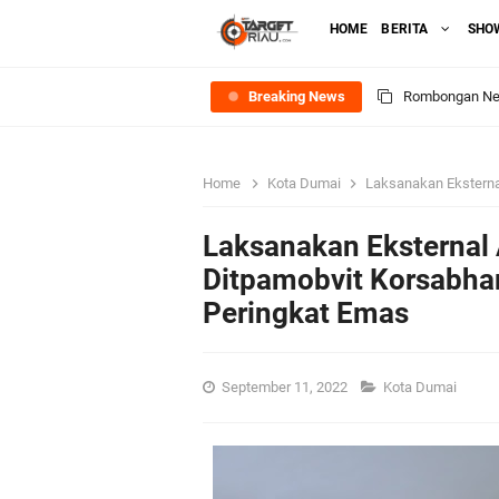
HOME
BERITA
SHO
Breaking News
Rombongan Nege
Bupati Asmar 
Home
Kota Dumai
Laksanakan Eksternal Audit 
Meranti
Laksanakan Eksternal 
DPRD Kepulaua
Ditpamobvit Korsabha
Peringkat Emas
Rekomendasi Bang
SPPG Mantiasa 
September 11, 2022
Kota Dumai
PTPN IV Region