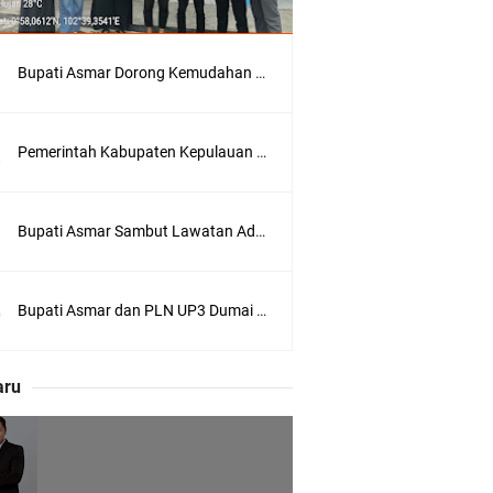
Bupati Asmar Dorong Kemudahan Layanan Pensiun ASN melalui Sinergi dengan BRK Syariah
Pemerintah Kabupaten Kepulauan Meranti Kembali Merombak 3 Pejabat Eselon III. A Serta III. B
 Meranti
Bupati Asmar Sambut Lawatan Adat Melaka, Perkuat Ikatan Serumpun Indonesia–Malaysia di Kepulauan Meranti
eranti
Bupati Asmar dan PLN UP3 Dumai Perkuat Sinergi, Pastikan Layanan Listrik Kepulauan Meranti Semakin Andal
utri Puyu
aru
wasan