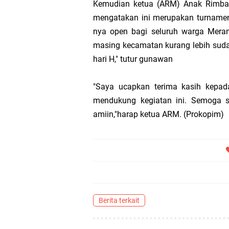
Kemudian ketua (ARM) Anak Rimba 
mengatakan ini merupakan turnamen
Transmigrasi
nya open bagi seluruh warga Mera
masing kecamatan kurang lebih suda
AKBP Gede Adi 
hari H," tutur gunawan
Bupati Meranti
"Saya ucapkan terima kasih kepa
mendukung kegiatan ini. Semoga sa
Kementerian PU
amiin,"harap ketua ARM. (Prokopim)
Bupati Asmar 
Obligasi Daerah
Berita terkait