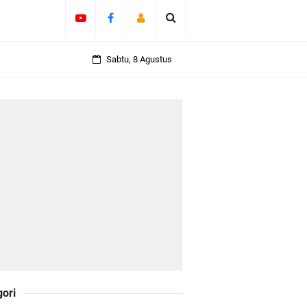
Sabtu, 8 Agustus
olicing Menguat
 Kepulauan
daklanjuti 11
Darul Fata
gori