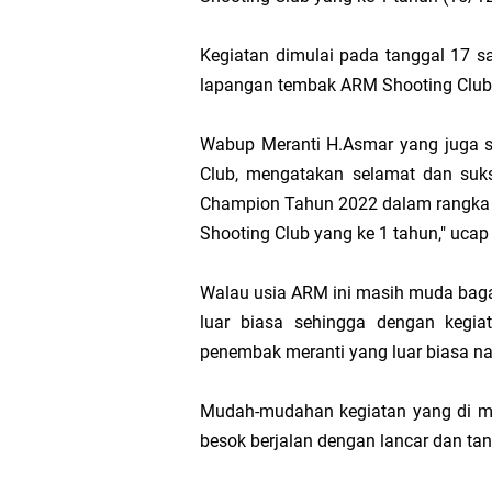
Hak DBH
Kegiatan dimulai pada tanggal 17 s
lapangan tembak ARM Shooting Club 
Bupati Asmar 
Hari Mangrove 
Wabup Meranti H.Asmar yang juga 
Club, mengatakan selamat dan suk
Audiensi Bupa
Champion Tahun 2022 dalam rangka h
Shooting Club yang ke 1 tahun," uca
Feni Utami Ang
Walau usia ARM ini masih muda ba
Camat Pulau Me
luar biasa sehingga dengan kegiat
penembak meranti yang luar biasa nan
DPP PKB Lanti
Mudah-mudahan kegiatan yang di mu
Hari Bhakti Ad
besok berjalan dengan lancar dan ta
Pelepasan TEP