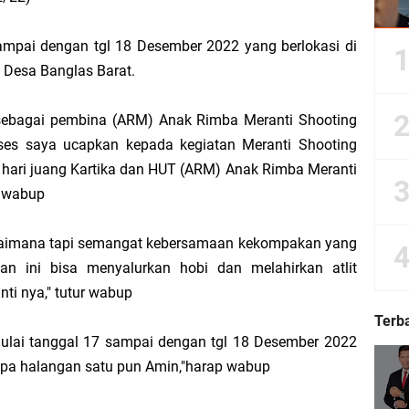
ampai dengan tgl 18 Desember 2022 yang berlokasi di
Desa Banglas Barat.
Dorong Kemudahan Layanan Pensiun ASN melalui Sinergi dengan BRK Syariah
Sedunia, Yayasan Generasi Hijau Beri Penghargaan kepada Kapolda Riau
sebagai pembina (ARM) Anak Rimba Meranti Shooting
ses saya ucapkan kepada kegiatan Meranti Shooting
ti Asmar Berbuah Komitmen BNPP RI Kawal Pembangunan Kawasan Perbatasan
ari juang Kartika dan HUT (ARM) Anak Rimba Meranti
p wabup
kat Suara, Lagi-Lagi Fitnah Penipuan Terpa Bidang Saspras Disdik Kepulauan M
gaimana tapi semangat kebersamaan kekompakan yang
rbau Hermansyah, S.H. Sampaikan Tahniah Hari Jadi ke-14 Kecamatan Tasik P
an ini bisa menyalurkan hobi dan melahirkan atlit
ti nya," tutur wabup
k H. Asmar sebagai Ketua DPC PKB Kepulauan Meranti Periode 2026–2031
Terb
lai tanggal 17 sampai dengan tgl 18 Desember 2022
hyaksa, Kapolres Meranti Beri Kejutan Tumpeng ke Kejari
npa halangan satu pun Amin,"harap wabup
 2026 IPB University, Wamen Viva Yoga: Kampus Berkontribusi Memajukan Ka