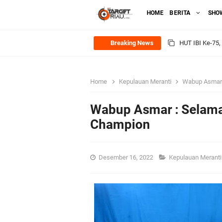
HOME
BERITA
SHO
Breaking News
HUT IBI Ke-75,
Rombongan Nege
Bupati Asmar 
Home
Kepulauan Meranti
Wabup Asmar 
Meranti
Wabup Asmar : Selama
Champion
DPRD Kepulaua
Rekomendasi Bang
Desember 16, 2022
Kepulauan Merant
SPPG Mantiasa 
PTPN IV Region