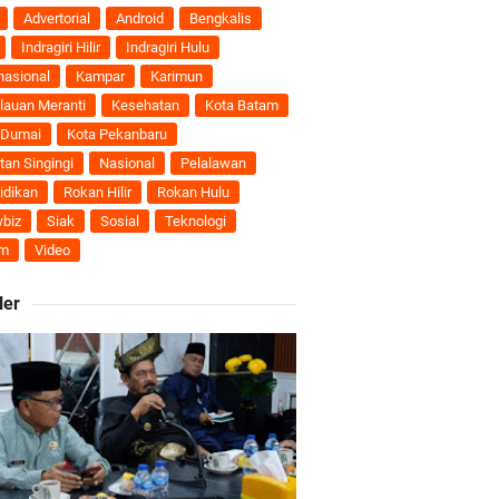
nti
Advertorial
Android
Bengkalis
Indragiri Hilir
Indragiri Hulu
uhan Ekonomi
nasional
Kampar
Karimun
lauan Meranti
Kesehatan
Kota Batam
 Dumai
Kota Pekanbaru
tan Singingi
Nasional
Pelalawan
ti Semakin Andal
idikan
Rokan Hilir
Rokan Hulu
biz
Siak
Sosial
Teknologi
B
m
Video
ler
ngan Karya Nyata
 Pengusulan