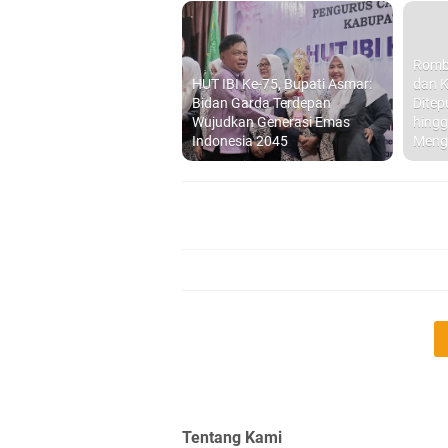
Romb
HUT IBI Ke-75, Bupati Asmar:
dan K
Bidan Garda Terdepan
Ditep
Wujudkan Generasi Emas
hingg
Indonesia 2045
Meng
Tentang Kami