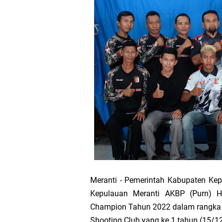
Bupati Asmar 
Wacana Pemeka
Baru
Bupati Asmar d
Pemerintah Kab
Pemkab Meranti
133 Personel B
Meranti - Pemerintah Kabupaten Kep
Pengurus PWI 
Kepulauan Meranti AKBP (Purn) H
Champion Tahun 2022 dalam rangka h
Wabup Muzamil
Shooting Club yang ke 1 tahun (15/1