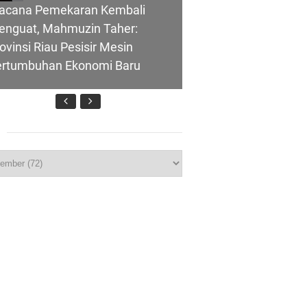
acana Pemekaran Kembali
enguat, Mahmuzin Taher:
ovinsi Riau Pesisir Mesin
ertumbuhan Ekonomi Baru
nghubung ke
p
T IBI Ke-75, Bupati Asmar:
lui Skema
idan Garda Terdepan Wujudkan
nerasi Emas Indonesia 2045
ombongan Negeri Melaka dan
polres Meranti