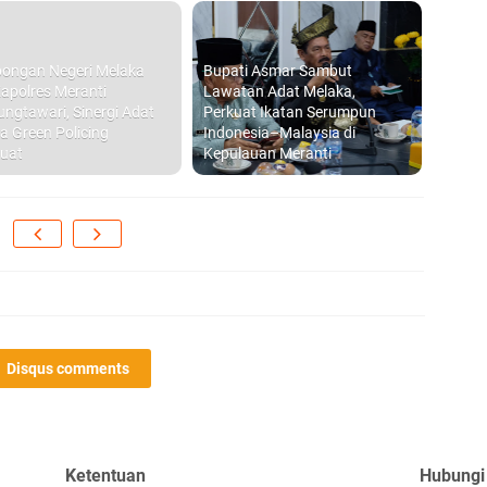
Di
hi
ongan Negeri Melaka
Bupati Asmar Sambut
apolres Meranti
Lawatan Adat Melaka,
ungtawari, Sinergi Adat
Perkuat Ikatan Serumpun
a Green Policing
Indonesia–Malaysia di
uat
Kepulauan Meranti
B
Ad
S
di
D
Disqus comments
S
P
20
Ketentuan
Hubungi