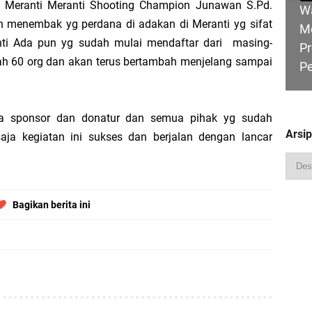
Meranti Meranti Shooting Champion Junawan S.Pd.
W
 menembak yg perdana di adakan di Meranti yg sifat
M
nti Ada pun yg sudah mulai mendaftar dari masing-
Pr
h 60 org dan akan terus bertambah menjelang sampai
P
Pimpin Apel Perdana, Titip Tiga Pesan untuk Seluruh Personel
 Perjuangkan Status Jalan Nasional, Usulkan Ruas Strategis dan Jembatan Pe
da sponsor dan donatur dan semua pihak yg sudah
Arsi
ja kegiatan ini sukses dan berjalan dengan lancar
HU
Hadiri Sarasehan Kebangsaan MPR RI, Dorong Kemandirian Fiskal Daerah Mela
B
Ge
Bagikan berita ini
R
Ka