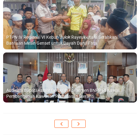
PTPN IV Regional VI Kebun Julok Rayeuk Utara Serahkan
Bantuan Mesin Genset untuk Dayah Darul Fata
Audiensi Bupati Asmar Berbuah Komitmen BNPP RI Kawal
Pembangunan Kawasan Perbatasan Meranti