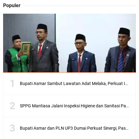
Populer
Bupati Asmar Sambut Lawatan Adat Melaka, Perkuat Ikatan Serumpun Indonesia–Malaysia di Kepulauan Meranti
SPPG Mantiasa Jalani Inspeksi Higiene dan Sanitasi Pangan
Bupati Asmar dan PLN UP3 Dumai Perkuat Sinergi, Pastikan Layanan Listrik Kepulauan Meranti Semakin Andal