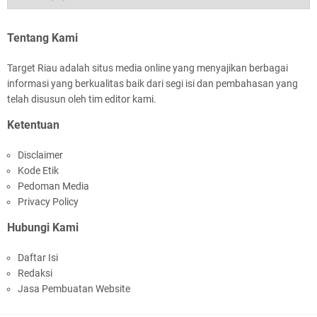
Kapolres Kepulauan Meranti Perkuat Sinergi
Jelang Ekspedisi Merah Putih Presisi Polda Riau
Tentang Kami
Target Riau adalah situs media online yang menyajikan berbagai
informasi yang berkualitas baik dari segi isi dan pembahasan yang
telah disusun oleh tim editor kami.
Ketentuan
Meranti Percepat Pembangunan Gudang Bulog,
Disclaimer
Asmar: Kunci Perkuat Ketahanan Pangan
Kode Etik
Daerah Kepulauan
Pedoman Media
Privacy Policy
Hubungi Kami
Daftar Isi
Redaksi
HUT IBI Ke-75, Bupati Asmar: Bidan Garda
Jasa Pembuatan Website
Terdepan Wujudkan Generasi Emas Indonesia