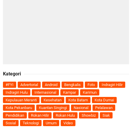
Kategori
#FYI
Advertorial
Android
Bengkalis
Foto
Indragiri Hilir
Indragiri Hulu
Internasional
Kampar
Karimun
Kepulauan Meranti
Kesehatan
Kota Batam
Kota Dumai
Kota Pekanbaru
Kuantan Singingi
Nasional
Pelalawan
Pendidikan
Rokan Hilir
Rokan Hulu
Showbiz
Siak
Sosial
Teknologi
Umum
Video