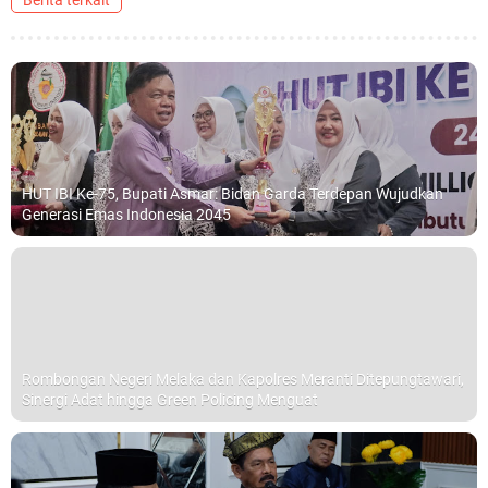
HUT IBI Ke-75, Bupati Asmar: Bidan Garda Terdepan Wujudkan
Generasi Emas Indonesia 2045
Rombongan Negeri Melaka dan Kapolres Meranti Ditepungtawari,
Sinergi Adat hingga Green Policing Menguat