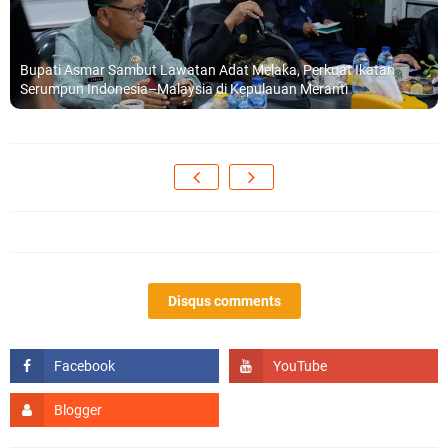
Bupati Asmar Sambut Lawatan Adat Melaka, Perkuat Ikatan
Serumpun Indonesia–Malaysia di Kepulauan Meranti
Disqus comments