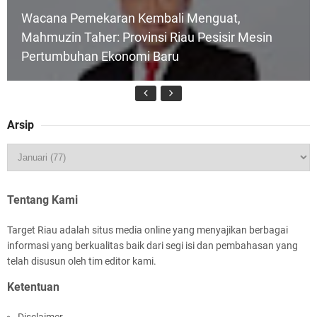
Wacana Pemekaran Kembali Menguat,
Mahmuzin Taher: Provinsi Riau Pesisir Mesin
Pertumbuhan Ekonomi Baru
Arsip
HUT IBI Ke-75, Bupati Asmar: Bidan Garda
Terdepan Wujudkan Generasi Emas Indonesia
2045
Tentang Kami
Target Riau adalah situs media online yang menyajikan berbagai
informasi yang berkualitas baik dari segi isi dan pembahasan yang
telah disusun oleh tim editor kami.
Ketentuan
Rombongan Negeri Melaka dan Kapolres
Disclaimer