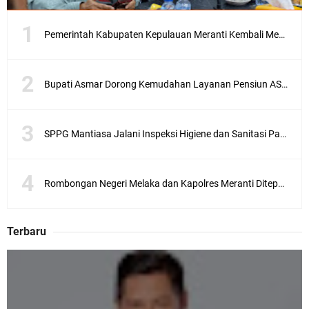
Pemerintah Kabupaten Kepulauan Meranti Kembali Merombak 3 Pejabat Eselon III. A Serta III. B
Bupati Asmar Dorong Kemudahan Layanan Pensiun ASN melalui Sinergi dengan BRK Syariah
SPPG Mantiasa Jalani Inspeksi Higiene dan Sanitasi Pangan
Rombongan Negeri Melaka dan Kapolres Meranti Ditepungtawari, Sinergi Adat hingga Green Policing Menguat
Terbaru