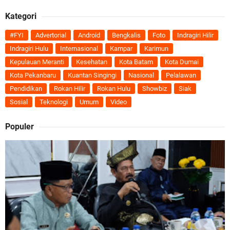
Kategori
#FYI
Advertorial
Android
Bengkalis
Foto
Indragiri Hilir
Indragiri Hulu
Internasional
Kampar
Karimun
Kepulauan Meranti
Kesehatan
Kota Batam
Kota Dumai
Kota Pekanbaru
Kuantan Singingi
Nasional
Pelalawan
Pendidikan
Rokan Hilir
Rokan Hulu
Showbiz
Siak
Sosial
Teknologi
Umum
Video
Populer