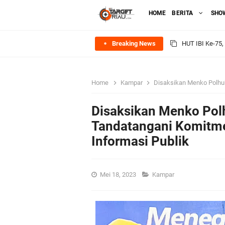
HOME
BERITA
SHO
Breaking News
Rombongan Nege
Bupati Asmar 
Home
Kampar
Disaksikan Menko Polhukam, P
Meranti
Disaksikan Menko Pol
DPRD Kepulaua
Tandatangani Komitm
Informasi Publik
Rekomendasi Bang
SPPG Mantiasa 
Mei 18, 2023
Kampar
PTPN IV Region