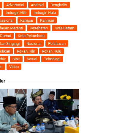
nti
Advertorial
Android
Bengkalis
Indragiri Hilir
Indragiri Hulu
uhan Ekonomi
nasional
Kampar
Karimun
lauan Meranti
Kesehatan
Kota Batam
 Dumai
Kota Pekanbaru
tan Singingi
Nasional
Pelalawan
ti Semakin Andal
idikan
Rokan Hilir
Rokan Hulu
biz
Siak
Sosial
Teknologi
B
m
Video
ler
ngan Karya Nyata
 Pengusulan