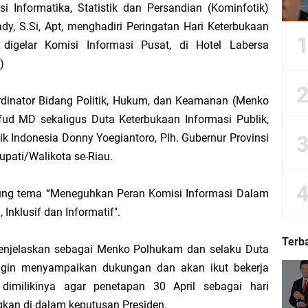
 Informatika, Statistik dan Persandian (Kominfotik)
y, S.Si, Apt, menghadiri Peringatan Hari Keterbukaan
 digelar Komisi Informasi Pusat, di Hotel Labersa
Dorong Kemudahan Layanan Pensiun ASN melalui Sinergi dengan BRK Syariah
)
Sedunia, Yayasan Generasi Hijau Beri Penghargaan kepada Kapolda Riau
oordinator Bidang Politik, Hukum, dan Keamanan (Menko
ud MD sekaligus Duta Keterbukaan Informasi Publik,
ti Asmar Berbuah Komitmen BNPP RI Kawal Pembangunan Kawasan Perbatasan
k Indonesia Donny Yoegiantoro, Plh. Gubernur Provinsi
upati/Walikota se-Riau.
kat Suara, Lagi-Lagi Fitnah Penipuan Terpa Bidang Saspras Disdik Kepulauan M
ung tema “Meneguhkan Peran Komisi Informasi Dalam
rbau Hermansyah, S.H. Sampaikan Tahniah Hari Jadi ke-14 Kecamatan Tasik P
nklusif dan Informatif".
k H. Asmar sebagai Ketua DPC PKB Kepulauan Meranti Periode 2026–2031
Terb
jelaskan sebagai Menko Polhukam dan selaku Duta
hyaksa, Kapolres Meranti Beri Kejutan Tumpeng ke Kejari
ingin menyampaikan dukungan dan akan ikut bekerja
imilikinya agar penetapan 30 April sebagai hari
 2026 IPB University, Wamen Viva Yoga: Kampus Berkontribusi Memajukan Ka
gkan di dalam keputusan Presiden.