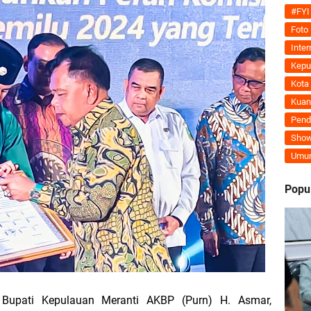
Tegaskan MoU Pemkab dan PLN Harus Berdampak Nyata bagi Masyarakat Mera
#FYI
Foto
ran Kembali Menguat, Mahmuzin Taher: Provinsi Riau Pesisir Mesin Pertumb
Inter
Kepu
Kota
Kuan
an PLN UP3 Dumai Perkuat Sinergi, Pastikan Layanan Listrik Kepulauan Meran
Pend
Show
upaten Kepulauan Meranti Kembali Merombak 3 Pejabat Eselon III. A Serta III. 
Umu
 dan Unilak Perkuat Sinergi Tingkatkan Kualitas SDM Daerah
Popu
erprestasi Diguyur Penghargaan, Kapolda Riau: Bangun Kepercayaan Publik de
Kepulauan Meranti Periode 2026–2029 Resmi Dilantik
 Bahas Penegasan Batas Wilayah Kepulauan Meranti, Kemendagri Beri Arahan
Bupati Kepulauan Meranti AKBP (Purn) H. Asmar,