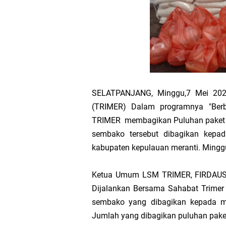
Pelepasan TEP
Transmigrasi
AKBP Gede Adi 
Bupati Meranti
SELATPANJANG, Minggu,7 Mei 2023
(TRIMER) Dalam programnya "Berba
Kementerian PU
TRIMER membagikan Puluhan paket 
sembako tersebut dibagikan kepa
Bupati Asmar 
kabupaten kepulauan meranti. Mingg
Obligasi Daerah
Ketua Umum LSM TRIMER, FIRDAUS m
Dijalankan Bersama Sahabat Trimer 
HUT IBI Ke-75,
sembako yang dibagikan kepada masy
Jumlah yang dibagikan puluhan pake
Rombongan Nege