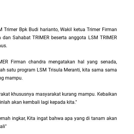
20
1
 Trimer Bpk Budi harianto, Wakil ketua Trimer Firman
illa dan Sahabat TRIMER beserta anggota LSM TRIMER
aus.
ER Firman chandra mengatakan hal yang senada,
SP
lah satu program LSM Trisula Meranti, kita sama sama
Hi
ang mampu.
yarakat khususnya masyarakat kurang mampu. Kebaikan
nlah akan kembali lagi kepada kita."
PT
Ra
rnah ingkar, Kita ingat bahwa apa yang di tanam akan
Me
li"