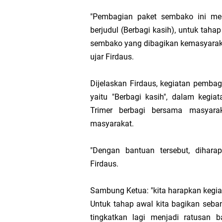
"Pembagian paket sembako ini me
Bupati Asmar 
berjudul (Berbagi kasih), untuk tah
sembako yang dibagikan kemasyara
Meranti
ujar Firdaus.
DPRD Kepulaua
Dijelaskan Firdaus, kegiatan pembag
yaitu "Berbagi kasih", dalam kegi
Rekomendasi Bang
Trimer berbagi bersama masyar
masyarakat.
SPPG Mantiasa 
"Dengan bantuan tersebut, dihara
PTPN IV Region
Firdaus.
Bupati Asmar 
Sambung Ketua: "kita harapkan kegia
Untuk tahap awal kita bagikan seban
tingkatkan lagi menjadi ratusan 