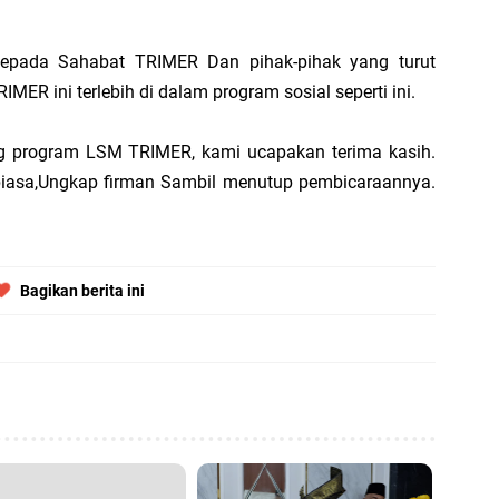
F
 kepada Sahabat TRIMER Dan pihak-pihak yang turut
R ini terlebih di dalam program sosial seperti ini.
B
g program LSM TRIMER, kami ucapakan terima kasih.
P
biasa,Ungkap firman Sambil menutup pembicaraannya.
B
M
Bagikan berita ini
W
M
Pr
P