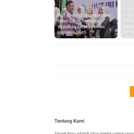
Romb
HUT IBI Ke-75, Bupati Asmar:
dan K
Bidan Garda Terdepan
Ditep
Wujudkan Generasi Emas
hingg
Indonesia 2045
Meng
Tentang Kami
Target Riau adalah situs media online yang