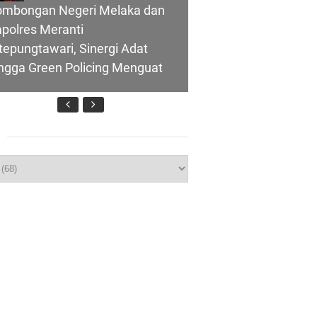
ombongan Negeri Melaka dan
polres Meranti
 Kepulauan
tepungtawari, Sinergi Adat
ngga Green Policing Menguat
daklanjuti 11
p
upati Asmar Sambut Lawatan
at Melaka, Perkuat Ikatan
erumpun Indonesia–Malaysia
 Kepulauan Meranti
Darul Fata
nti
PRD Kepulauan Meranti
ahkan Ranperda
ertanggungjawaban APBD