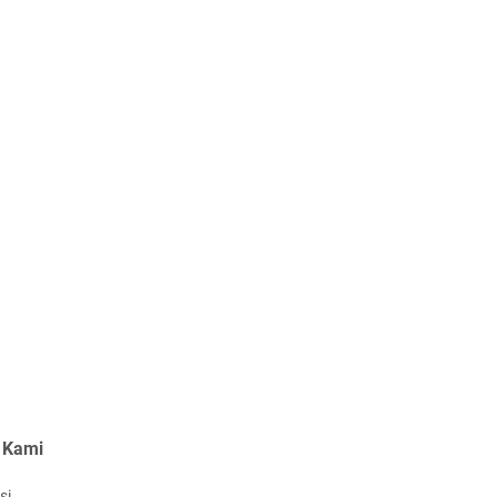
T IBI Ke-75, Bupati Asmar:
idan Garda Terdepan Wujudkan
nerasi Emas Indonesia 2045
 Kami
si