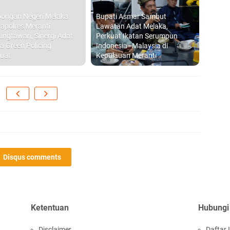
ongan Negeri Melaka
Bupati Asmar Sambut
apolres Meranti
Lawatan Adat Melaka,
ungtawari, Sinergi Adat
Perkuat Ikatan Serumpun
a Green Policing
Indonesia–Malaysia di
HU
uat
Kepulauan Meranti
B
Ge
Disqus comments
Ketentuan
Hubungi
Disclaimer
Daftar I