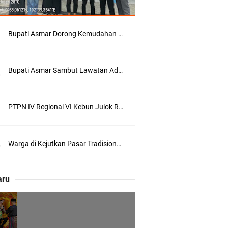
wasan
Bupati Asmar Dorong Kemudahan Layanan Pensiun ASN melalui Sinergi dengan BRK Syariah
Bupati Asmar Sambut Lawatan Adat Melaka, Perkuat Ikatan Serumpun Indonesia–Malaysia di Kepulauan Meranti
nghubung ke
PTPN IV Regional VI Kebun Julok Rayeuk Utara Serahkan Bantuan Mesin Genset untuk Dayah Darul Fata
Warga di Kejutkan Pasar Tradisional Kota Tembilahan Dilalap Api Dini Hari
lui Skema
aru
olicing Menguat