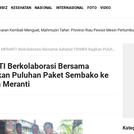
WBIZ
KESEHATAN
NASIONAL
INTERNASIONAL
FOTO
VIDEO
ran Kembali Menguat, Mahmuzin Taher: Provinsi Riau Pesisir Mesin Pertumb
Berkolaborasi Bersama Sahabat TRIMER Bagikan Puluhan Paket Sembako ke Masyarakat Kepulauan Meranti
an PLN UP3 Dumai Perkuat Sinergi, Pastikan Layanan Listrik Kepulauan Meran
 Berkolaborasi Bersama
upaten Kepulauan Meranti Kembali Merombak 3 Pejabat Eselon III. A Serta III. 
kan Puluhan Paket Sembako ke
 Meranti
 dan Unilak Perkuat Sinergi Tingkatkan Kualitas SDM Daerah
erprestasi Diguyur Penghargaan, Kapolda Riau: Bangun Kepercayaan Publik de
Kepulauan Meranti Periode 2026–2029 Resmi Dilantik
Kate