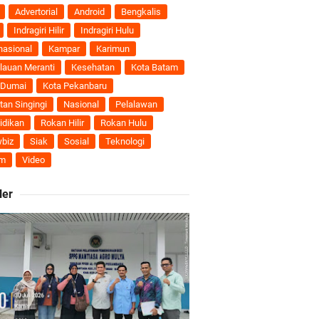
 Pengusulan
Advertorial
Android
Bengkalis
Indragiri Hilir
Indragiri Hulu
nasional
Kampar
Karimun
lauan Meranti
Kesehatan
Kota Batam
 Dumai
Kota Pekanbaru
tan Singingi
Nasional
Pelalawan
idikan
Rokan Hilir
Rokan Hulu
biz
Siak
Sosial
Teknologi
 Meranti
m
Video
eranti
ler
utri Puyu