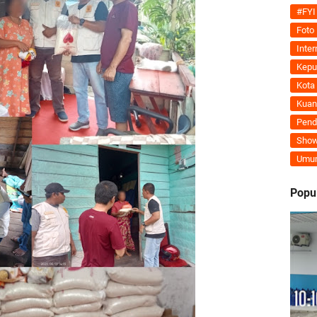
 Bahas Penegasan Batas Wilayah Kepulauan Meranti, Kemendagri Beri Arahan
#FYI
Foto
Inter
Kepu
Dorong Kemudahan Layanan Pensiun ASN melalui Sinergi dengan BRK Syariah
Kota
Kuan
Sedunia, Yayasan Generasi Hijau Beri Penghargaan kepada Kapolda Riau
Pend
Show
ti Asmar Berbuah Komitmen BNPP RI Kawal Pembangunan Kawasan Perbatasan
Umu
kat Suara, Lagi-Lagi Fitnah Penipuan Terpa Bidang Saspras Disdik Kepulauan M
Popu
rbau Hermansyah, S.H. Sampaikan Tahniah Hari Jadi ke-14 Kecamatan Tasik P
k H. Asmar sebagai Ketua DPC PKB Kepulauan Meranti Periode 2026–2031
hyaksa, Kapolres Meranti Beri Kejutan Tumpeng ke Kejari