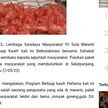
 2026 IPB University, Wamen Viva Yoga: Kampus Berkontribusi Memajukan Ka
Pimpin Apel Perdana, Titip Tiga Pesan untuk Seluruh Personel
 Perjuangkan Status Jalan Nasional, Usulkan Ruas Strategis dan Jembatan Pe
,- Lembaga Swadaya Masyarakat Tri Sula Meranti
gi Kasih" kali ini Berkolaborasi bersama Sahabat
sembako kepada sejumlah masyarakat. Puluhan paket
da masyarakat yang membutuhkan di Selatpanjang,
Hadiri Sarasehan Kebangsaan MPR RI, Dorong Kemandirian Fiskal Daerah Mela
u (7/05/23)
engatakan, Program Berbagi kasih Pertama kali ini
Terb
salah seorang pengusaha yang ada di meranti, paket
 Bupati Asmar: Bidan Garda Terdepan Wujudkan Generasi Emas Indonesia 2045
arakat terdiri dari beras ,minyak goreng,gula Dll.
t.
ri Melaka dan Kapolres Meranti Ditepungtawari, Sinergi Adat hingga Green P