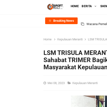
HOME
BERITA
SHO
Breaking News
Wacana Pemeka
Baru
Home
Kepulauan Meranti
LSM TRISULA MERANTI 
Bupati Asmar d
LSM TRISULA MERANTI
Pemerintah Kab
Sahabat TRIMER Bagi
Masyarakat Kepulauan
Pemkab Meranti
133 Personel B
Mei 08, 2023
Kepulauan Meranti
Pengurus PWI 