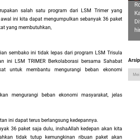
R
rupakan salah satu program dari LSM Trimer yang
Ka
Sambut Lawatan Adat Melaka, Perkuat Ikatan Serumpun Indonesia–Malaysia di
ap awal ini kita dapat mengumpulkan sebanyak 36 paket
Di
kat yang membutuhkan,
hi
n Meranti Sahkan Ranperda Pertanggungjawaban APBD 2025, Pemkab Siap Tin
ian sembako ini tidak lepas dari program LSM Trisula
Arsi
atan ini LSM TRIMER Berkolaborasi bersama Sahabat
gar
B
akat untuk membantu mengurangi beban ekonomi
Ad
Jalani Inspeksi Higiene dan Sanitasi Pangan
S
di
pkan mengurangi beban ekonomi masyarakat, jelas
al VI Kebun Julok Rayeuk Utara Serahkan Bantuan Mesin Genset untuk Dayah 
Tegaskan MoU Pemkab dan PLN Harus Berdampak Nyata bagi Masyarakat Mera
tan ini dapat terus berlangsung kedepannya.
D
yak 36 paket saja dulu, inshaAllah kedepan akan kita
S
bahkan tidak tutup kemungkinan ribuan paket akan
P