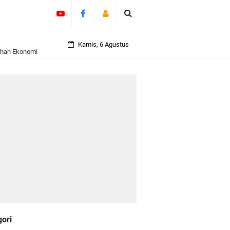
uhan Ekonomi
Kamis, 6 Agustus
ti Semakin Andal
B
ngan Karya Nyata
gori