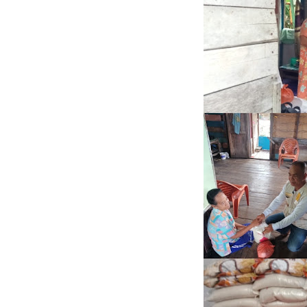
Wabup Muzamil
Hak DBH
Bupati Asmar 
Hari Mangrove 
Audiensi Bupa
Feni Utami Ang
Camat Pulau Me
DPP PKB Lanti
Hari Bhakti Ad