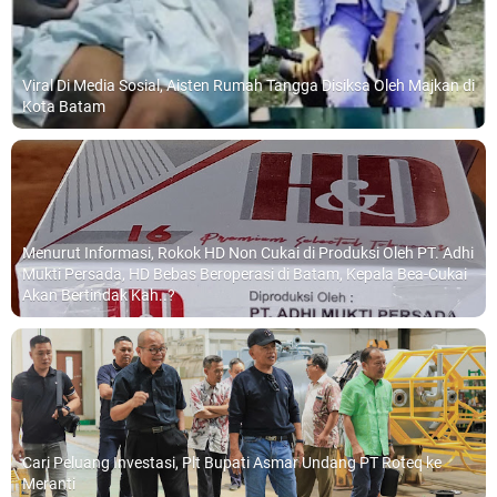
Viral Di Media Sosial, Aisten Rumah Tangga Disiksa Oleh Majkan di
Kota Batam
Menurut Informasi, Rokok HD Non Cukai di Produksi Oleh PT. Adhi
Mukti Persada, HD Bebas Beroperasi di Batam, Kepala Bea-Cukai
Akan Bertindak Kah..?
Cari Peluang Investasi, Plt Bupati Asmar Undang PT Roteq ke
Meranti