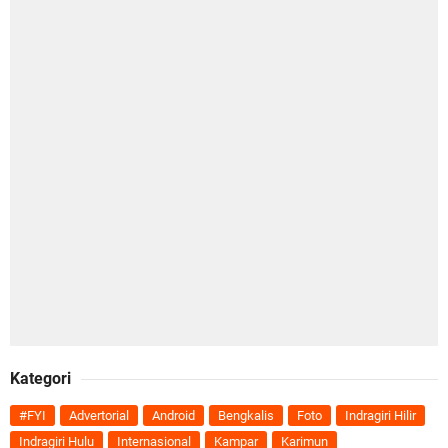
Kategori
#FYI
Advertorial
Android
Bengkalis
Foto
Indragiri Hilir
Indragiri Hulu
Internasional
Kampar
Karimun