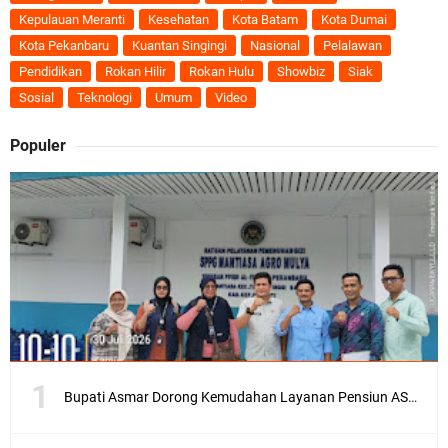
Kepulauan Meranti
Kesehatan
Kota Batam
Kota Dumai
Kota Pekanbaru
Kuantan Singingi
Nasional
Pelalawan
Pendidikan
Rokan Hilir
Rokan Hulu
Showbiz
Siak
Sosial
Teknologi
Umum
Video
Populer
Bupati Asmar Dorong Kemudahan Layanan Pensiun ASN melalui Sinergi dengan BRK Syariah