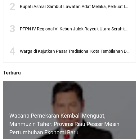
Bupati Asmar Sambut Lawatan Adat Melaka, Perkuat Ikatan Serumpun Indonesia–Malaysia di Kepulauan Meranti
PTPN IV Regional VI Kebun Julok Rayeuk Utara Serahkan Bantuan Mesin Genset untuk Dayah Darul Fata
Warga di Kejutkan Pasar Tradisional Kota Tembilahan Dilalap Api Dini Hari
Terbaru
Wacana Pemekaran Kembali Menguat,
Mahmuzin Taher: Provinsi Riau Pesisir Mesin
Pertumbuhan Ekonomi Baru