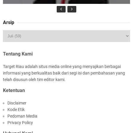
Arsip
HUT IBI Ke-75, Bupati Asmar: Bidan Garda
Terdepan Wujudkan Generasi Emas Indonesia
2045
Tentang Kami
Target Riau adalah situs media online yang menyajikan berbagai
informasi yang berkualitas baik dari segi isi dan pembahasan yang
telah disusun oleh tim editor kami.
Ketentuan
Rombongan Negeri Melaka dan Kapolres
Disclaimer
Meranti Ditepungtawari, Sinergi Adat hingga
Kode Etik
Green Policing Menguat
Pedoman Media
Privacy Policy