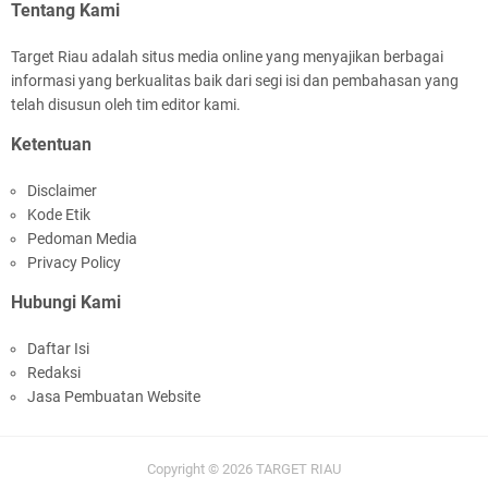
Jelang Ekspedisi Merah Putih Presisi Polda Riau
Tentang Kami
Target Riau adalah situs media online yang menyajikan berbagai
informasi yang berkualitas baik dari segi isi dan pembahasan yang
telah disusun oleh tim editor kami.
Ketentuan
Meranti Percepat Pembangunan Gudang Bulog,
Disclaimer
Asmar: Kunci Perkuat Ketahanan Pangan
Kode Etik
Daerah Kepulauan
Pedoman Media
Privacy Policy
Hubungi Kami
Daftar Isi
Redaksi
HUT IBI Ke-75, Bupati Asmar: Bidan Garda
Jasa Pembuatan Website
Terdepan Wujudkan Generasi Emas Indonesia
2045
Copyright ©
2026
TARGET RIAU