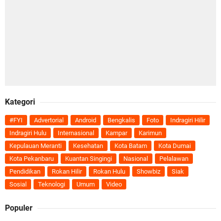
Kategori
#FYI
Advertorial
Android
Bengkalis
Foto
Indragiri Hilir
Indragiri Hulu
Internasional
Kampar
Karimun
Kepulauan Meranti
Kesehatan
Kota Batam
Kota Dumai
Kota Pekanbaru
Kuantan Singingi
Nasional
Pelalawan
Pendidikan
Rokan Hilir
Rokan Hulu
Showbiz
Siak
Sosial
Teknologi
Umum
Video
Populer