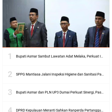
Bupati Asmar Sambut Lawatan Adat Melaka, Perkuat Ikatan Serumpun Indonesia–Malaysia di Kepulauan Meranti
SPPG Mantiasa Jalani Inspeksi Higiene dan Sanitasi Pangan
Bupati Asmar dan PLN UP3 Dumai Perkuat Sinergi, Pastikan Layanan Listrik Kepulauan Meranti Semakin Andal
DPRD Kepulauan Meranti Sahkan Ranperda Pertanggungjawaban APBD 2025, Pemkab Siap Tindaklanjuti 11 Rekomendasi Banggar