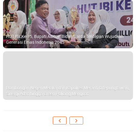
HUT IBI Ke-75, Bupati Asmar: Bidan Garda Terdepan Wujudkan
Generasi Emas Indonesia 2045
Rombongan Negeri Melaka dan Kapolres Meranti Ditepungtawari,
Sinergi Adat hingga Green Policing Menguat