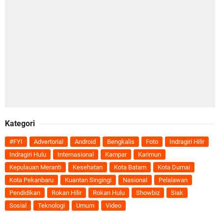
Kategori
#FYI
Advertorial
Android
Bengkalis
Foto
Indragiri Hilir
Indragiri Hulu
Internasional
Kampar
Karimun
Kepulauan Meranti
Kesehatan
Kota Batam
Kota Dumai
Kota Pekanbaru
Kuantan Singingi
Nasional
Pelalawan
Pendidikan
Rokan Hilir
Rokan Hulu
Showbiz
Siak
Sosial
Teknologi
Umum
Video