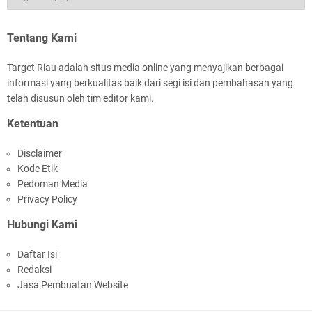
Kapolres Kepulauan Meranti Perkuat Sinergi
Jelang Ekspedisi Merah Putih Presisi Polda Riau
Tentang Kami
Target Riau adalah situs media online yang menyajikan berbagai
informasi yang berkualitas baik dari segi isi dan pembahasan yang
telah disusun oleh tim editor kami.
Ketentuan
Meranti Percepat Pembangunan Gudang Bulog,
Disclaimer
Asmar: Kunci Perkuat Ketahanan Pangan
Kode Etik
Daerah Kepulauan
Pedoman Media
Privacy Policy
Hubungi Kami
Daftar Isi
Redaksi
HUT IBI Ke-75, Bupati Asmar: Bidan Garda
Jasa Pembuatan Website
Terdepan Wujudkan Generasi Emas Indonesia