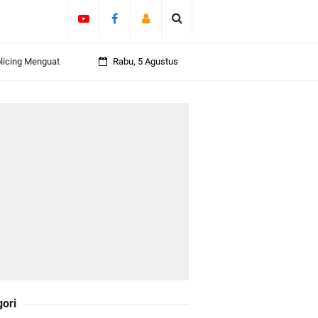
olicing Menguat
Rabu, 5 Agustus
 Kepulauan
daklanjuti 11
Darul Fata
gori