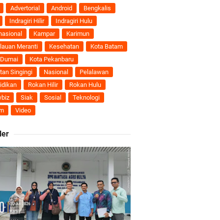
nti
Advertorial
Android
Bengkalis
Indragiri Hilir
Indragiri Hulu
uhan Ekonomi
nasional
Kampar
Karimun
lauan Meranti
Kesehatan
Kota Batam
 Dumai
Kota Pekanbaru
tan Singingi
Nasional
Pelalawan
ti Semakin Andal
idikan
Rokan Hilir
Rokan Hulu
biz
Siak
Sosial
Teknologi
B
m
Video
ler
ngan Karya Nyata
 Pengusulan