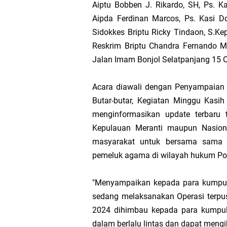
Aiptu Bobben J. Rikardo, SH, Ps. K
Hak DBH
Aipda Ferdinan Marcos, Ps. Kasi D
Sidokkes Briptu Ricky Tindaon, S.Ke
Bupati Asmar 
Reskrim Briptu Chandra Fernando M
Jalan Imam Bonjol Selatpanjang 15 
Hari Mangrove 
Acara diawali dengan Penyampaian 
Audiensi Bupa
Butar-butar, Kegiatan Minggu Kasih
menginformasikan update terbaru 
Feni Utami Ang
Kepulauan Meranti maupun Nasion
masyarakat untuk bersama sama 
Camat Pulau Me
pemeluk agama di wilayah hukum Pol
DPP PKB Lanti
"Menyampaikan kepada para kumpul
sedang melaksanakan Operasi terpu
Hari Bhakti Ad
2024 dihimbau kepada para kumpu
Pelepasan TEP
dalam berlalu lintas dan dapat meng