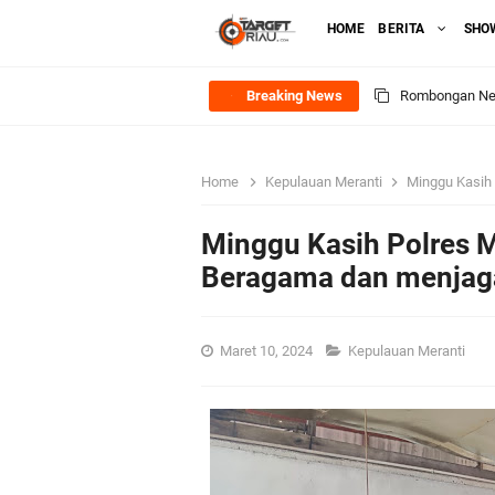
HOME
BERITA
SHO
Breaking News
Rombongan Nege
Bupati Asmar 
Home
Kepulauan Meranti
Minggu Kasih P
Meranti
Minggu Kasih Polres 
DPRD Kepulaua
Beragama dan menjaga 
Rekomendasi Bang
Maret 10, 2024
Kepulauan Meranti
SPPG Mantiasa 
PTPN IV Region