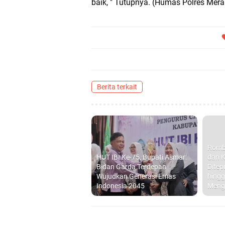
baik, " Tutupnya. (Humas Polres Mera
Berita terkait
Romb
HUT IBI Ke-75, Bupati Asmar:
dan K
Bidan Garda Terdepan
Ditep
Wujudkan Generasi Emas
hingg
Indonesia 2045
Meng