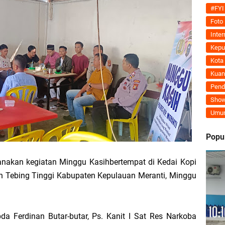
Tegaskan MoU Pemkab dan PLN Harus Berdampak Nyata bagi Masyarakat Mera
#FYI
Foto
ran Kembali Menguat, Mahmuzin Taher: Provinsi Riau Pesisir Mesin Pertumb
Inter
Kepu
Kota
Kuan
an PLN UP3 Dumai Perkuat Sinergi, Pastikan Layanan Listrik Kepulauan Meran
Pend
Show
upaten Kepulauan Meranti Kembali Merombak 3 Pejabat Eselon III. A Serta III. 
Umu
 dan Unilak Perkuat Sinergi Tingkatkan Kualitas SDM Daerah
Popu
erprestasi Diguyur Penghargaan, Kapolda Riau: Bangun Kepercayaan Publik de
ksanakan kegiatan Minggu Kasihbertempat di Kedai Kopi
n Tebing Tinggi Kabupaten Kepulauan Meranti, Minggu
Kepulauan Meranti Periode 2026–2029 Resmi Dilantik
 Bahas Penegasan Batas Wilayah Kepulauan Meranti, Kemendagri Beri Arahan
da Ferdinan Butar-butar, Ps. Kanit I Sat Res Narkoba