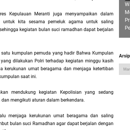
W
M
lres Kepulauan Meranti juga menyampaikan dalam
Pr
 untuk kita sesama pemeluk agama untuk saling
P
Pimpin Apel Perdana, Titip Tiga Pesan untuk Seluruh Personel
sehingga kegiatan bulan suci ramadhan dapat berjalan
 Perjuangkan Status Jalan Nasional, Usulkan Ruas Strategis dan Jembatan Pe
ah satu kumpulan pemuda yang hadir Bahwa Kumpulan
Arsi
ang dilakukan Polri terhadap kegiatan minggu kasih
ga kerukunan umat beragama dan menjaga ketertiban
HU
Hadiri Sarasehan Kebangsaan MPR RI, Dorong Kemandirian Fiskal Daerah Mela
kumpulan saat ini.
B
Ge
an mendukung kegiatan Kepolisian yang sedang
tas dan mengikuti aturan dalam berkendara.
 Bupati Asmar: Bidan Garda Terdepan Wujudkan Generasi Emas Indonesia 2045
alu menjaga kerukunan umat beragama dan saling
R
mbut bulan suci Ramadhan agar dapat berjalan dengan
Ka