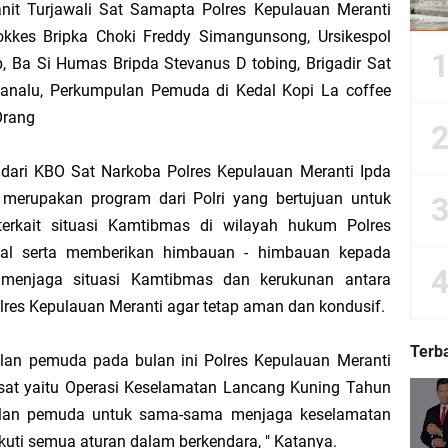
anit Turjawali Sat Samapta Polres Kepulauan Meranti
okkes Bripka Choki Freddy Simangunsong, Ursikespol
p, Ba Si Humas Bripda Stevanus D tobing, Brigadir Sat
Dorong Kemudahan Layanan Pensiun ASN melalui Sinergi dengan BRK Syariah
analu, Perkumpulan Pemuda di Kedal Kopi La coffee
Orang
Sedunia, Yayasan Generasi Hijau Beri Penghargaan kepada Kapolda Riau
dari KBO Sat Narkoba Polres Kepulauan Meranti Ipda
ti Asmar Berbuah Komitmen BNPP RI Kawal Pembangunan Kawasan Perbatasan
 merupakan program dari Polri yang bertujuan untuk
terkait situasi Kamtibmas di wilayah hukum Polres
kat Suara, Lagi-Lagi Fitnah Penipuan Terpa Bidang Saspras Disdik Kepulauan M
al serta memberikan himbauan - himbauan kepada
menjaga situasi Kamtibmas dan kerukunan antara
rbau Hermansyah, S.H. Sampaikan Tahniah Hari Jadi ke-14 Kecamatan Tasik P
res Kepulauan Meranti agar tetap aman dan kondusif.
k H. Asmar sebagai Ketua DPC PKB Kepulauan Meranti Periode 2026–2031
Terb
an pemuda pada bulan ini Polres Kepulauan Meranti
sat yaitu Operasi Keselamatan Lancang Kuning Tahun
hyaksa, Kapolres Meranti Beri Kejutan Tumpeng ke Kejari
lan pemuda untuk sama-sama menjaga keselamatan
 2026 IPB University, Wamen Viva Yoga: Kampus Berkontribusi Memajukan Ka
ikuti semua aturan dalam berkendara, " Katanya.