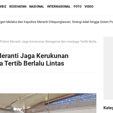
WBIZ
KESEHATAN
NASIONAL
INTERNASIONAL
FOTO
VIDEO
ri Melaka dan Kapolres Meranti Ditepungtawari, Sinergi Adat hingga Green P
Sambut Lawatan Adat Melaka, Perkuat Ikatan Serumpun Indonesia–Malaysia di
olres Meranti Jaga Kerukunan Beragama dan menjaga Tertib Berlalu Lintas
Meranti Jaga Kerukunan
n Meranti Sahkan Ranperda Pertanggungjawaban APBD 2025, Pemkab Siap Tin
Tertib Berlalu Lintas
gar
Jalani Inspeksi Higiene dan Sanitasi Pangan
al VI Kebun Julok Rayeuk Utara Serahkan Bantuan Mesin Genset untuk Dayah 
Kate