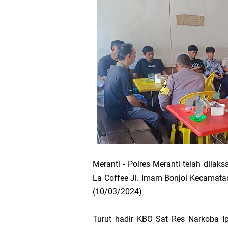
Bupati Asmar 
Wacana Pemeka
Baru
Bupati Asmar d
Pemerintah Kab
Pemkab Meranti
133 Personel B
Meranti - Polres Meranti telah dila
La Coffee Jl. Imam Bonjol Kecamata
Pengurus PWI 
(10/03/2024)
Wabup Muzamil
Turut hadir KBO Sat Res Narkoba Ip