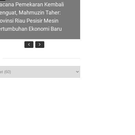
acana Pemekaran Kembali
enguat, Mahmuzin Taher:
ovinsi Riau Pesisir Mesin
ertumbuhan Ekonomi Baru
nghubung ke
p
T IBI Ke-75, Bupati Asmar:
lui Skema
idan Garda Terdepan Wujudkan
nerasi Emas Indonesia 2045
ombongan Negeri Melaka dan
polres Meranti