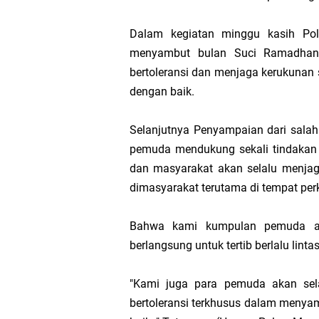
Transmigrasi
Dalam kegiatan minggu kasih Po
menyambut bulan Suci Ramadhan
AKBP Gede Adi 
bertoleransi dan menjaga kerukunan 
dengan baik.
Bupati Meranti
Selanjutnya Penyampaian dari sal
Kementerian PU
pemuda mendukung sekali tindakan y
dan masyarakat akan selalu menja
Bupati Asmar 
dimasyarakat terutama di tempat per
Obligasi Daerah
Bahwa kami kumpulan pemuda ak
berlangsung untuk tertib berlalu lin
HUT IBI Ke-75,
"Kami juga para pemuda akan sel
bertoleransi terkhusus dalam menya