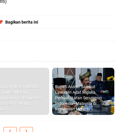
nti)
Di
hi
Bagikan berita ini
B
Ad
S
di
ongan Negeri Melaka
Bupati Asmar Sambut
apolres Meranti
Lawatan Adat Melaka,
ungtawari, Sinergi Adat
Perkuat Ikatan Serumpun
D
a Green Policing
Indonesia–Malaysia di
S
uat
Kepulauan Meranti
P
20