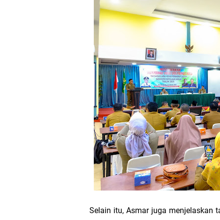
Transmigrasi
AKBP Gede Adi 
Bupati Meranti
Kementerian PU
Bupati Asmar 
Obligasi Daerah
HUT IBI Ke-75,
Selain itu, Asmar juga menjelaskan