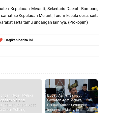
paten Kepulauan Meranti, Sekertaris Daerah Bambang
 camat se-Kepulauan Meranti, forum kepala desa, serta
arakat serta tamu undangan lainnya. (Prokopim)
Bagikan berita ini
ongan Negeri Melaka
Bupati Asmar Sambut
apolres Meranti
Lawatan Adat Melaka,
ungtawari, Sinergi Adat
Perkuat Ikatan Serumpun
a Green Policing
Indonesia–Malaysia di