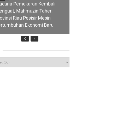
acana Pemekaran Kembali
enguat, Mahmuzin Taher:
ovinsi Riau Pesisir Mesin
ertumbuhan Ekonomi Baru
nghubung ke
p
T IBI Ke-75, Bupati Asmar:
lui Skema
idan Garda Terdepan Wujudkan
nerasi Emas Indonesia 2045
ombongan Negeri Melaka dan
polres Meranti