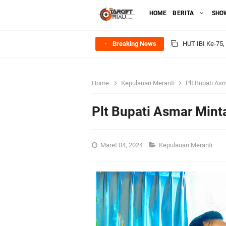
HOME
BERITA
SHO
Breaking News
Rombongan Nege
Bupati Asmar 
Home
Kepulauan Meranti
Plt Bupati As
Meranti
Plt Bupati Asmar Mint
DPRD Kepulaua
Maret 04, 2024
Kepulauan Meranti
Rekomendasi Bang
SPPG Mantiasa 
PTPN IV Region