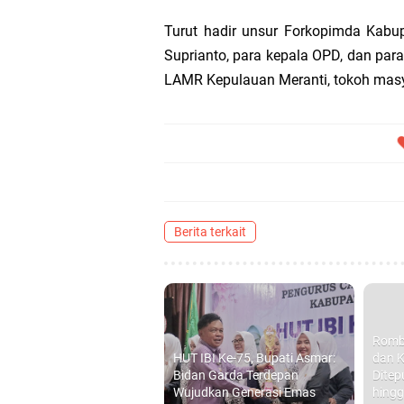
Turut hadir unsur Forkopimda Kabu
Suprianto, para kepala OPD, dan para
LAMR Kepulauan Meranti, tokoh masy
Berita terkait
Romb
HUT IBI Ke-75, Bupati Asmar:
dan K
Bidan Garda Terdepan
Ditep
Wujudkan Generasi Emas
hingg