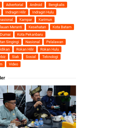
nti
Advertorial
Android
Bengkalis
Indragiri Hilir
Indragiri Hulu
uhan Ekonomi
nasional
Kampar
Karimun
lauan Meranti
Kesehatan
Kota Batam
 Dumai
Kota Pekanbaru
tan Singingi
Nasional
Pelalawan
ti Semakin Andal
idikan
Rokan Hilir
Rokan Hulu
biz
Siak
Sosial
Teknologi
B
m
Video
ler
ngan Karya Nyata
 Pengusulan