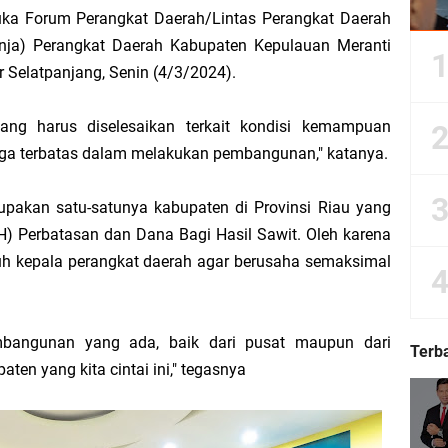
ka Forum Perangkat Daerah/Lintas Perangkat Daerah
nja) Perangkat Daerah Kabupaten Kepulauan Meranti
r Selatpanjang, Senin (4/3/2024).
Dorong Kemudahan Layanan Pensiun ASN melalui Sinergi dengan BRK Syariah
ng harus diselesaikan terkait kondisi kemampuan
Sedunia, Yayasan Generasi Hijau Beri Penghargaan kepada Kapolda Riau
ga terbatas dalam melakukan pembangunan," katanya.
ti Asmar Berbuah Komitmen BNPP RI Kawal Pembangunan Kawasan Perbatasan
pakan satu-satunya kabupaten di Provinsi Riau yang
kat Suara, Lagi-Lagi Fitnah Penipuan Terpa Bidang Saspras Disdik Kepulauan M
H) Perbatasan dan Dana Bagi Hasil Sawit. Oleh karena
ruh kepala perangkat daerah agar berusaha semaksimal
rbau Hermansyah, S.H. Sampaikan Tahniah Hari Jadi ke-14 Kecamatan Tasik P
k H. Asmar sebagai Ketua DPC PKB Kepulauan Meranti Periode 2026–2031
embangunan yang ada, baik dari pusat maupun dari
Terb
ten yang kita cintai ini," tegasnya
hyaksa, Kapolres Meranti Beri Kejutan Tumpeng ke Kejari
 2026 IPB University, Wamen Viva Yoga: Kampus Berkontribusi Memajukan Ka