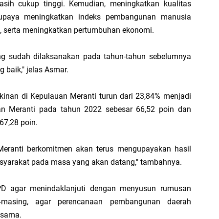
sih cukup tinggi. Kemudian, meningkatkan kualitas
Di
 upaya meningkatkan indeks pembangunan manusia
hi
, serta meningkatkan pertumbuhan ekonomi.
ang sudah dilaksanakan pada tahun-tahun sebelumnya
baik," jelas Asmar.
B
Ad
kinan di Kepulauan Meranti turun dari 23,84% menjadi
S
an Meranti pada tahun 2022 sebesar 66,52 poin dan
di
67,28 poin.
Meranti berkomitmen akan terus mengupayakan hasil
syarakat pada masa yang akan datang," tambahnya.
D
S
PD agar menindaklanjuti dengan menyusun rumusan
P
g-masing, agar perencanaan pembangunan daerah
20
 sama.