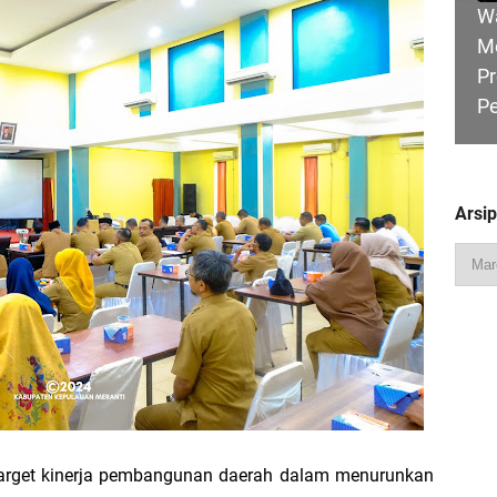
W
M
Pr
P
Pimpin Apel Perdana, Titip Tiga Pesan untuk Seluruh Personel
 Perjuangkan Status Jalan Nasional, Usulkan Ruas Strategis dan Jembatan Pe
Arsi
HU
Hadiri Sarasehan Kebangsaan MPR RI, Dorong Kemandirian Fiskal Daerah Mela
B
Ge
 Bupati Asmar: Bidan Garda Terdepan Wujudkan Generasi Emas Indonesia 2045
R
 target kinerja pembangunan daerah dalam menurunkan
Ka