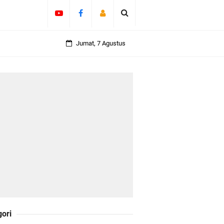
olicing Menguat
Jumat, 7 Agustus
 Kepulauan
daklanjuti 11
Darul Fata
gori