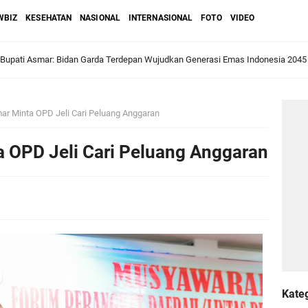
WBIZ
KESEHATAN
NASIONAL
INTERNASIONAL
FOTO
VIDEO
ri Melaka dan Kapolres Meranti Ditepungtawari, Sinergi Adat hingga Green P
Sambut Lawatan Adat Melaka, Perkuat Ikatan Serumpun Indonesia–Malaysia di
mar Minta OPD Jeli Cari Peluang Anggaran
a OPD Jeli Cari Peluang Anggaran
n Meranti Sahkan Ranperda Pertanggungjawaban APBD 2025, Pemkab Siap Tin
gar
Jalani Inspeksi Higiene dan Sanitasi Pangan
al VI Kebun Julok Rayeuk Utara Serahkan Bantuan Mesin Genset untuk Dayah 
Kate