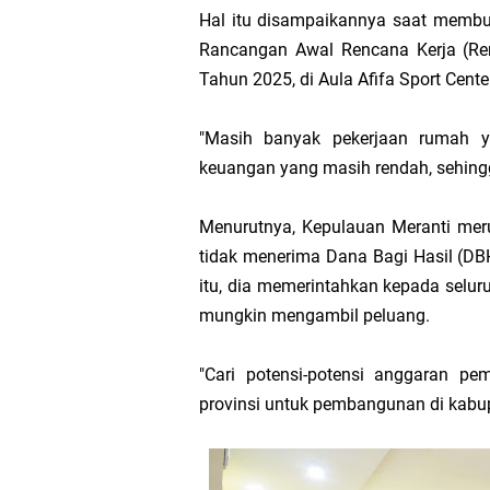
Hal itu disampaikannya saat membu
Hak DBH
Rancangan Awal Rencana Kerja (Re
Tahun 2025, di Aula Afifa Sport Cente
Bupati Asmar 
"Masih banyak pekerjaan rumah ya
Hari Mangrove 
keuangan yang masih rendah, sehing
Audiensi Bupa
Menurutnya, Kepulauan Meranti meru
Feni Utami Ang
tidak menerima Dana Bagi Hasil (DB
itu, dia memerintahkan kepada selu
Camat Pulau Me
mungkin mengambil peluang.
DPP PKB Lanti
"Cari potensi-potensi anggaran p
provinsi untuk pembangunan di kabupa
Hari Bhakti Ad
Pelepasan TEP