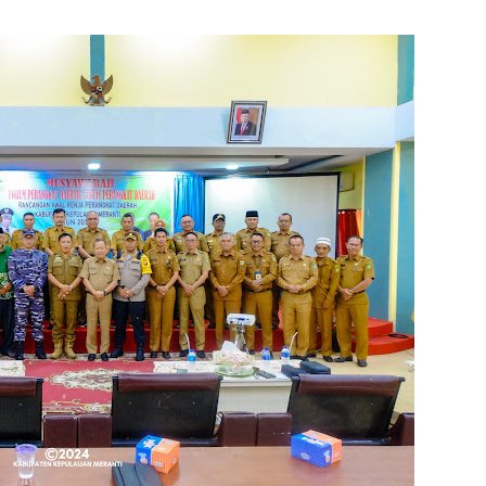
1
SP
Hi
PT
Ra
Me
F