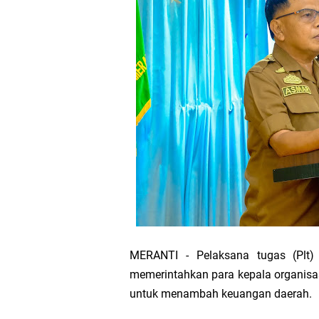
Bupati Asmar 
Wacana Pemeka
Baru
Bupati Asmar d
Pemerintah Kab
Pemkab Meranti
133 Personel B
MERANTI - Pelaksana tugas (Plt)
Pengurus PWI 
memerintahkan para kepala organisas
untuk menambah keuangan daerah.
Wabup Muzamil