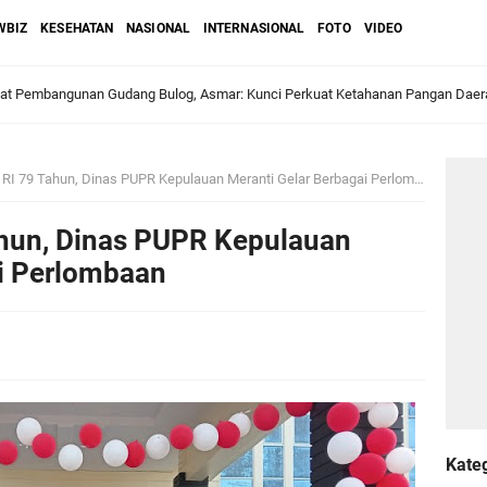
WBIZ
KESEHATAN
NASIONAL
INTERNASIONAL
FOTO
VIDEO
pat Pembangunan Gudang Bulog, Asmar: Kunci Perkuat Ketahanan Pangan Daer
 Bupati Asmar: Bidan Garda Terdepan Wujudkan Generasi Emas Indonesia 2045
I 79 Tahun, Dinas PUPR Kepulauan Meranti Gelar Berbagai Perlombaan
ri Melaka dan Kapolres Meranti Ditepungtawari, Sinergi Adat hingga Green P
hun, Dinas PUPR Kepulauan
Sambut Lawatan Adat Melaka, Perkuat Ikatan Serumpun Indonesia–Malaysia di
ai Perlombaan
n Meranti Sahkan Ranperda Pertanggungjawaban APBD 2025, Pemkab Siap Tin
gar
Kate