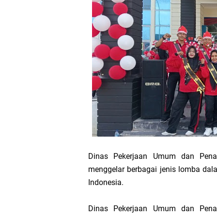
SPPG Mantiasa 
PTPN IV Region
Bupati Asmar 
Wacana Pemeka
Baru
Bupati Asmar d
Pemerintah Kab
Dinas Pekerjaan Umum dan Pena
menggelar berbagai jenis lomba dal
Pemkab Meranti
Indonesia.
133 Personel B
Dinas Pekerjaan Umum dan Pena