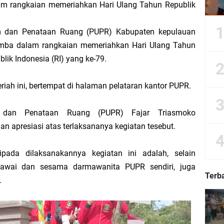
am rangkaian memeriahkan Hari Ulang Tahun Republik
Kepulauan Meranti Periode 2026–2029 Resmi Dilantik
 dan Penataan Ruang (PUPR) Kabupaten kepulauan
 Bahas Penegasan Batas Wilayah Kepulauan Meranti, Kemendagri Beri Arahan
lomba dalam rangkaian memeriahkan Hari Ulang Tahun
ik Indonesia (RI) yang ke-79.
iah ini, bertempat di halaman pelataran kantor PUPR.
Dorong Kemudahan Layanan Pensiun ASN melalui Sinergi dengan BRK Syariah
 dan Penataan Ruang (PUPR) Fajar Triasmoko
Sedunia, Yayasan Generasi Hijau Beri Penghargaan kepada Kapolda Riau
 apresiasi atas terlaksananya kegiatan tesebut.
ti Asmar Berbuah Komitmen BNPP RI Kawal Pembangunan Kawasan Perbatasan
pada dilaksanakannya kegiatan ini adalah, selain
gawai dan sesama darmawanita PUPR sendiri, juga
kat Suara, Lagi-Lagi Fitnah Penipuan Terpa Bidang Saspras Disdik Kepulauan M
Terb
.
rbau Hermansyah, S.H. Sampaikan Tahniah Hari Jadi ke-14 Kecamatan Tasik P
k H. Asmar sebagai Ketua DPC PKB Kepulauan Meranti Periode 2026–2031