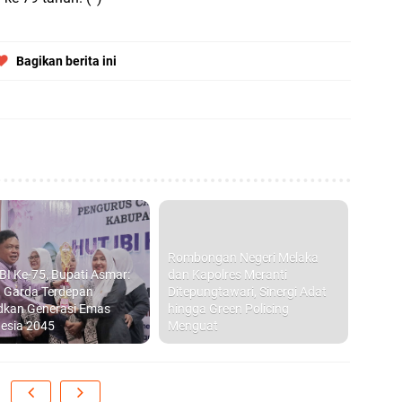
hi
Bagikan berita ini
B
Ad
S
di
Rombongan Negeri Melaka
D
BI Ke-75, Bupati Asmar:
dan Kapolres Meranti
S
n Garda Terdepan
Ditepungtawari, Sinergi Adat
P
dkan Generasi Emas
hingga Green Policing
esia 2045
Menguat
20
1