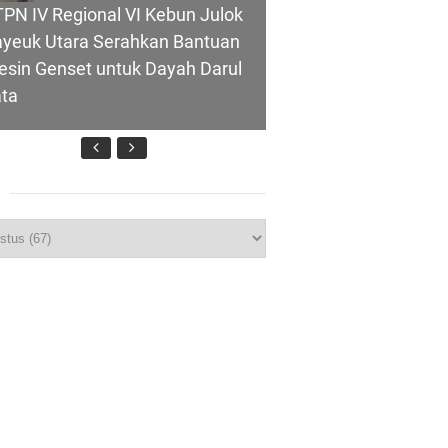
PN IV Regional VI Kebun Julok
yeuk Utara Serahkan Bantuan
sin Genset untuk Dayah Darul
ata
wasan
p
polres Kepulauan Meranti
rkuat Sinergi Jelang Ekspedisi
rah Putih Presisi Polda Riau
eranti Percepat Pembangunan
dang Bulog, Asmar: Kunci