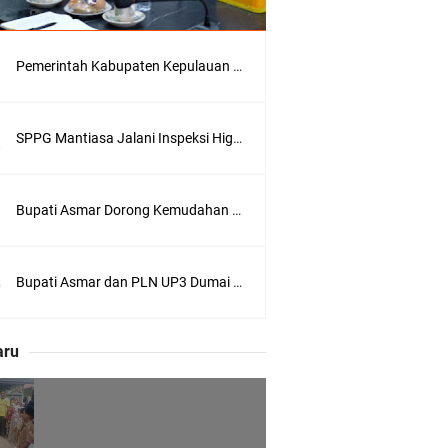
Pemerintah Kabupaten Kepulauan Meranti Kembali Merombak 3 Pejabat Eselon III. A Serta III. B
 Pengusulan
SPPG Mantiasa Jalani Inspeksi Higiene dan Sanitasi Pangan
Bupati Asmar Dorong Kemudahan Layanan Pensiun ASN melalui Sinergi dengan BRK Syariah
Bupati Asmar dan PLN UP3 Dumai Perkuat Sinergi, Pastikan Layanan Listrik Kepulauan Meranti Semakin Andal
 Meranti
eranti
aru
utri Puyu