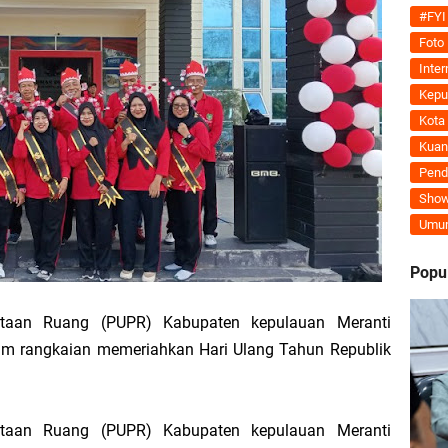
Jalani Inspeksi Higiene dan Sanitasi Pangan
#FYI
Foto
al VI Kebun Julok Rayeuk Utara Serahkan Bantuan Mesin Genset untuk Dayah 
Inter
Kepu
Tegaskan MoU Pemkab dan PLN Harus Berdampak Nyata bagi Masyarakat Mera
Kota
Kuan
ran Kembali Menguat, Mahmuzin Taher: Provinsi Riau Pesisir Mesin Pertumb
Pend
Show
Umu
an PLN UP3 Dumai Perkuat Sinergi, Pastikan Layanan Listrik Kepulauan Meran
Popu
upaten Kepulauan Meranti Kembali Merombak 3 Pejabat Eselon III. A Serta III. 
taan Ruang (PUPR) Kabupaten kepulauan Meranti
am rangkaian memeriahkan Hari Ulang Tahun Republik
 dan Unilak Perkuat Sinergi Tingkatkan Kualitas SDM Daerah
erprestasi Diguyur Penghargaan, Kapolda Riau: Bangun Kepercayaan Publik de
taan Ruang (PUPR) Kabupaten kepulauan Meranti