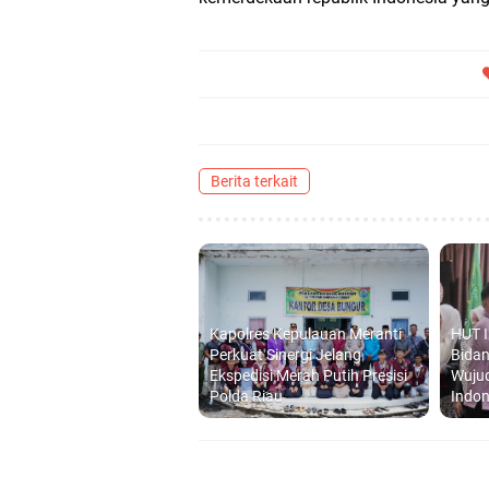
Berita terkait
Kapolres Kepulauan Meranti
HUT I
Perkuat Sinergi Jelang
Bida
Ekspedisi Merah Putih Presisi
Wuju
Polda Riau
Indon