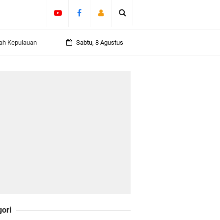
ah Kepulauan
Sabtu, 8 Agustus
olicing Menguat
 Kepulauan
daklanjuti 11
gori