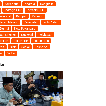
Advertorial
Android
Bengkalis
Indragiri Hilir
Indragiri Hulu
Darul Fata
nasional
Kampar
Karimun
lauan Meranti
Kesehatan
Kota Batam
nti
 Dumai
Kota Pekanbaru
tan Singingi
Nasional
Pelalawan
uhan Ekonomi
idikan
Rokan Hilir
Rokan Hulu
biz
Siak
Sosial
Teknologi
m
Video
ti Semakin Andal
ler
B
ngan Karya Nyata