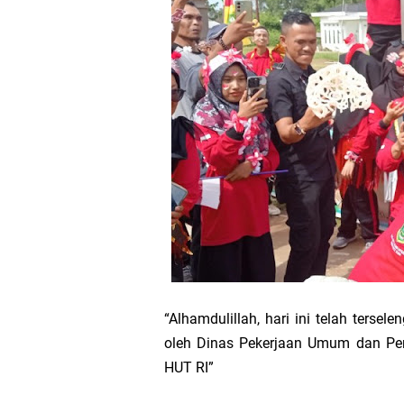
Hari Bhakti Ad
Pelepasan TEP
Transmigrasi
AKBP Gede Adi 
Kapolres Kepul
“Alhamdulillah, hari ini telah terse
oleh Dinas Pekerjaan Umum dan Pe
HUT RI”