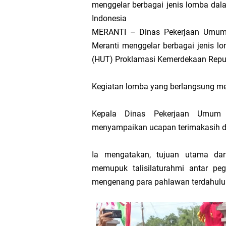
menggelar berbagai jenis lomba dal
Pengurus PWI 
Indonesia
MERANTI – Dinas Pekerjaan Umum
Wabup Muzamil
Meranti menggelar berbagai jenis 
(HUT) Proklamasi Kemerdekaan Republ
Hak DBH
Kegiatan lomba yang berlangsung mer
Bupati Asmar 
Kepala Dinas Pekerjaan Umum
Hari Mangrove 
menyampaikan ucapan terimakasih dan
Audiensi Bupa
Ia mengatakan, tujuan utama dari
memupuk talisilaturahmi antar pe
Feni Utami Ang
mengenang para pahlawan terdahulu
Camat Pulau Me
DPP PKB Lanti