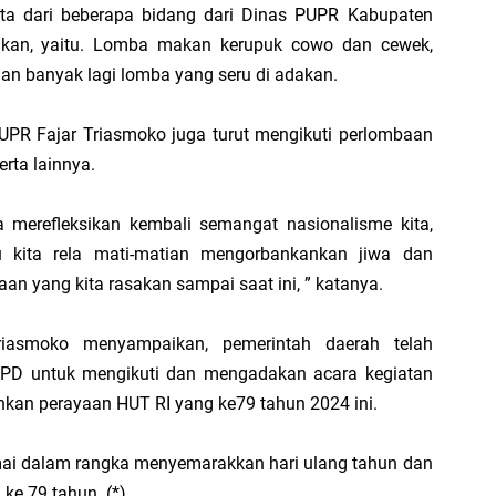
erta dari beberapa bidang dari Dinas PUPR Kabupaten
P
akan, yaitu. Lomba makan kerupuk cowo dan cewek,
D
dan banyak lagi lomba yang seru di adakan.
PUPR Fajar Triasmoko juga turut mengikuti perlombaan
erta lainnya.
HU
ta merefleksikan kembali semangat nasionalisme kita,
B
 kita rela mati-matian mengorbankankan jiwa dan
Ge
 yang kita rasakan sampai saat ini, ” katanya.
riasmoko menyampaikan, pemerintah daerah telah
D untuk mengikuti dan mengadakan acara kegiatan
an perayaan HUT RI yang ke79 tahun 2024 ini.
R
Ka
ai dalam rangka menyemarakkan hari ulang tahun dan
Di
ke 79 tahun. (*)