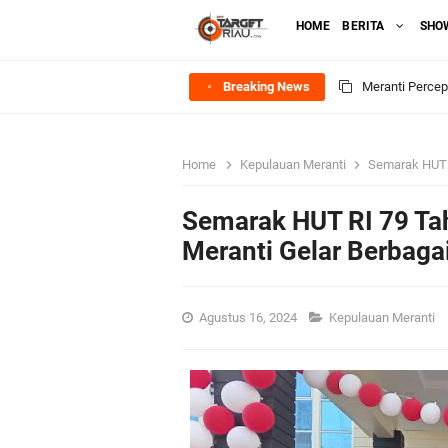
HOME
BERITA
SHO
Breaking News
Meranti Perce
HUT IBI Ke-75,
Home
Kepulauan Meranti
Semarak HUT R
Rombongan Nege
Semarak HUT RI 79 Ta
Bupati Asmar 
Meranti Gelar Berbag
Meranti
Agustus 16, 2024
Kepulauan Meranti
DPRD Kepulaua
Rekomendasi Bang