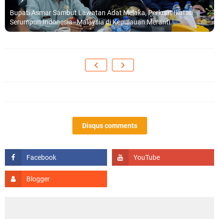
Bupati Asmar Sambut Lawatan Adat Melaka, Perkuat Ikatan
Serumpun Indonesia–Malaysia di Kepulauan Meranti
Disqus comments