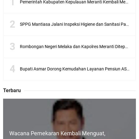
Pemerintah Kabupaten Kepulauan Meranti Kembali Merombak 3 Pejabat Eselon III. A Serta III. B
SPPG Mantiasa Jalani Inspeksi Higiene dan Sanitasi Pangan
Rombongan Negeri Melaka dan Kapolres Meranti Ditepungtawari, Sinergi Adat hingga Green Policing Menguat
Bupati Asmar Dorong Kemudahan Layanan Pensiun ASN melalui Sinergi dengan BRK Syariah
Terbaru
Wacana Pemekaran Kembali Menguat,