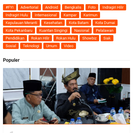
#FYI
Advertorial
Android
Bengkalis
Foto
Indragiri Hilir
Indragiri Hulu
Internasional
Kampar
Karimun
Kepulauan Meranti
Kesehatan
Kota Batam
Kota Dumai
Kota Pekanbaru
Kuantan Singingi
Nasional
Pelalawan
Pendidikan
Rokan Hilir
Rokan Hulu
Showbiz
Siak
Sosial
Teknologi
Umum
Video
Populer