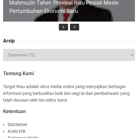
Mahmuzin Taher: Provinsi Riau Pesisir Mesin
Pertumbuhan Ekonomi Baru
Arsip
HUT IBI Ke-75, Bupati Asmar: Bidan Garda
Terdepan Wujudkan Generasi Emas Indonesia
2045
Tentang Kami
Target Riau adalah situs media online yang menyajikan berbagai
informasi yang berkualitas baik dari segi isi dan pembahasan yang
telah disusun oleh tim editor kami.
Ketentuan
Rombongan Negeri Melaka dan Kapolres
Disclaimer
Meranti Ditepungtawari, Sinergi Adat hingga
Kode Etik
Green Policing Menguat