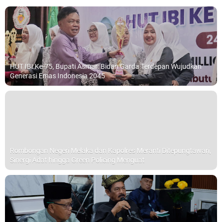
HUT IBI Ke-75, Bupati Asmar: Bidan Garda Terdepan Wujudkan
Generasi Emas Indonesia 2045
Rombongan Negeri Melaka dan Kapolres Meranti Ditepungtawari,
Sinergi Adat hingga Green Policing Menguat