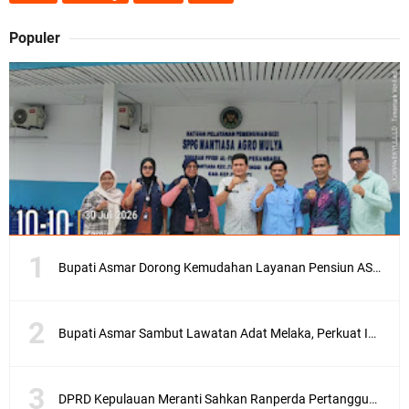
Populer
Bupati Asmar Dorong Kemudahan Layanan Pensiun ASN melalui Sinergi dengan BRK Syariah
Bupati Asmar Sambut Lawatan Adat Melaka, Perkuat Ikatan Serumpun Indonesia–Malaysia di Kepulauan Meranti
DPRD Kepulauan Meranti Sahkan Ranperda Pertanggungjawaban APBD 2025, Pemkab Siap Tindaklanjuti 11 Rekomendasi Banggar