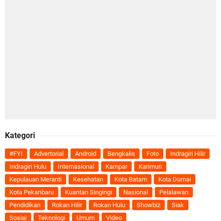
Kategori
#FYI
Advertorial
Android
Bengkalis
Foto
Indragiri Hilir
Indragiri Hulu
Internasional
Kampar
Karimun
Kepulauan Meranti
Kesehatan
Kota Batam
Kota Dumai
Kota Pekanbaru
Kuantan Singingi
Nasional
Pelalawan
Pendidikan
Rokan Hilir
Rokan Hulu
Showbiz
Siak
Sosial
Teknologi
Umum
Video