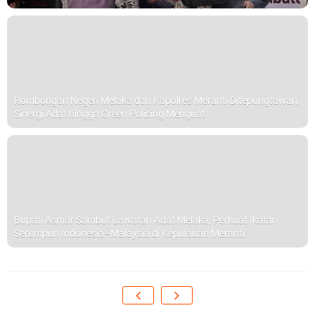
Rombongan Negeri Melaka dan Kapolres Meranti Ditepungtawari,
Sinergi Adat hingga Green Policing Menguat
Bupati Asmar Sambut Lawatan Adat Melaka, Perkuat Ikatan
Serumpun Indonesia–Malaysia di Kepulauan Meranti