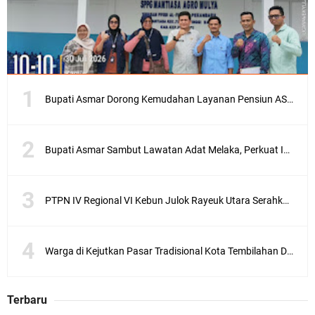
Bupati Asmar Dorong Kemudahan Layanan Pensiun ASN melalui Sinergi dengan BRK Syariah
Bupati Asmar Sambut Lawatan Adat Melaka, Perkuat Ikatan Serumpun Indonesia–Malaysia di Kepulauan Meranti
PTPN IV Regional VI Kebun Julok Rayeuk Utara Serahkan Bantuan Mesin Genset untuk Dayah Darul Fata
Warga di Kejutkan Pasar Tradisional Kota Tembilahan Dilalap Api Dini Hari
Terbaru