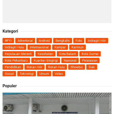
Kategori
#FYI
Advertorial
Android
Bengkalis
Foto
Indragiri Hilir
Indragiri Hulu
Internasional
Kampar
Karimun
Kepulauan Meranti
Kesehatan
Kota Batam
Kota Dumai
Kota Pekanbaru
Kuantan Singingi
Nasional
Pelalawan
Pendidikan
Rokan Hilir
Rokan Hulu
Showbiz
Siak
Sosial
Teknologi
Umum
Video
Populer