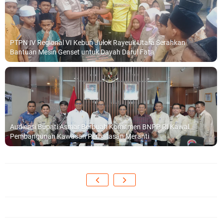
PTPN IV Regional VI Kebun Julok Rayeuk Utara Serahkan
Bantuan Mesin Genset untuk Dayah Darul Fata
Audiensi Bupati Asmar Berbuah Komitmen BNPP RI Kawal
Pembangunan Kawasan Perbatasan Meranti