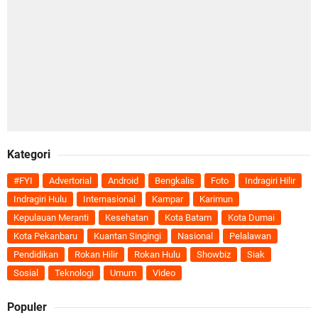
Kategori
#FYI
Advertorial
Android
Bengkalis
Foto
Indragiri Hilir
Indragiri Hulu
Internasional
Kampar
Karimun
Kepulauan Meranti
Kesehatan
Kota Batam
Kota Dumai
Kota Pekanbaru
Kuantan Singingi
Nasional
Pelalawan
Pendidikan
Rokan Hilir
Rokan Hulu
Showbiz
Siak
Sosial
Teknologi
Umum
Video
Populer