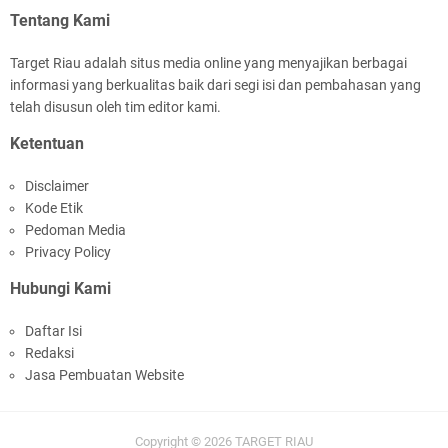
Jelang Ekspedisi Merah Putih Presisi Polda Riau
Tentang Kami
Target Riau adalah situs media online yang menyajikan berbagai
informasi yang berkualitas baik dari segi isi dan pembahasan yang
telah disusun oleh tim editor kami.
Ketentuan
Meranti Percepat Pembangunan Gudang Bulog,
Disclaimer
Asmar: Kunci Perkuat Ketahanan Pangan
Kode Etik
Daerah Kepulauan
Pedoman Media
Privacy Policy
Hubungi Kami
Daftar Isi
Redaksi
HUT IBI Ke-75, Bupati Asmar: Bidan Garda
Jasa Pembuatan Website
Terdepan Wujudkan Generasi Emas Indonesia
2045
Copyright ©
2026
TARGET RIAU