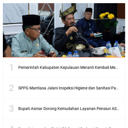
Pemerintah Kabupaten Kepulauan Meranti Kembali Merombak 3 Pejabat Eselon III. A Serta III. B
SPPG Mantiasa Jalani Inspeksi Higiene dan Sanitasi Pangan
Bupati Asmar Dorong Kemudahan Layanan Pensiun ASN melalui Sinergi dengan BRK Syariah