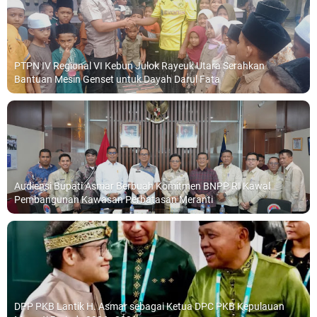
PTPN IV Regional VI Kebun Julok Rayeuk Utara Serahkan
Bantuan Mesin Genset untuk Dayah Darul Fata
Audiensi Bupati Asmar Berbuah Komitmen BNPP RI Kawal
Pembangunan Kawasan Perbatasan Meranti
DPP PKB Lantik H. Asmar sebagai Ketua DPC PKB Kepulauan