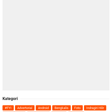
Kategori
#FYI
Advertorial
Android
Bengkalis
Foto
Indragiri Hilir