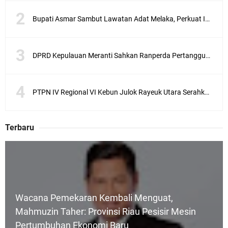
Bupati Asmar Sambut Lawatan Adat Melaka, Perkuat Ikatan Serumpun Indonesia–Malaysia di Kepulauan Meranti
DPRD Kepulauan Meranti Sahkan Ranperda Pertanggungjawaban APBD 2025, Pemkab Siap Tindaklanjuti 11 Rekomendasi Banggar
PTPN IV Regional VI Kebun Julok Rayeuk Utara Serahkan Bantuan Mesin Genset untuk Dayah Darul Fata
Terbaru
Wacana Pemekaran Kembali Menguat,
Mahmuzin Taher: Provinsi Riau Pesisir Mesin
Pertumbuhan Ekonomi Baru