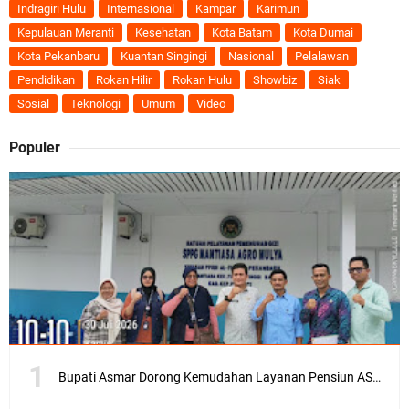
Indragiri Hulu
Internasional
Kampar
Karimun
Kepulauan Meranti
Kesehatan
Kota Batam
Kota Dumai
Kota Pekanbaru
Kuantan Singingi
Nasional
Pelalawan
Pendidikan
Rokan Hilir
Rokan Hulu
Showbiz
Siak
Sosial
Teknologi
Umum
Video
Populer
Bupati Asmar Dorong Kemudahan Layanan Pensiun ASN melalui Sinergi dengan BRK Syariah