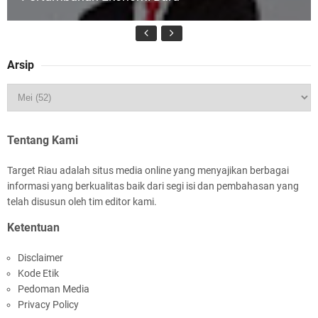
Arsip
HUT IBI Ke-75, Bupati Asmar: Bidan Garda
Terdepan Wujudkan Generasi Emas Indonesia
2045
Tentang Kami
Target Riau adalah situs media online yang menyajikan berbagai
informasi yang berkualitas baik dari segi isi dan pembahasan yang
telah disusun oleh tim editor kami.
Ketentuan
Rombongan Negeri Melaka dan Kapolres
Disclaimer
Meranti Ditepungtawari, Sinergi Adat hingga
Kode Etik
Green Policing Menguat
Pedoman Media
Privacy Policy