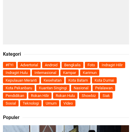
Kategori
#FYI
Advertorial
Android
Bengkalis
Foto
Indragiri Hilir
Indragiri Hulu
Internasional
Kampar
Karimun
Kepulauan Meranti
Kesehatan
Kota Batam
Kota Dumai
Kota Pekanbaru
Kuantan Singingi
Nasional
Pelalawan
Pendidikan
Rokan Hilir
Rokan Hulu
Showbiz
Siak
Sosial
Teknologi
Umum
Video
Populer