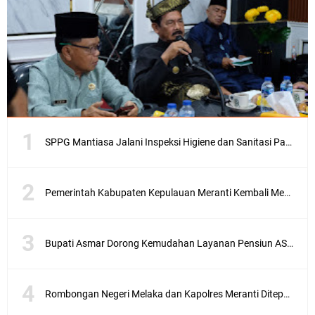
SPPG Mantiasa Jalani Inspeksi Higiene dan Sanitasi Pangan
Pemerintah Kabupaten Kepulauan Meranti Kembali Merombak 3 Pejabat Eselon III. A Serta III. B
Bupati Asmar Dorong Kemudahan Layanan Pensiun ASN melalui Sinergi dengan BRK Syariah
Rombongan Negeri Melaka dan Kapolres Meranti Ditepungtawari, Sinergi Adat hingga Green Policing Menguat