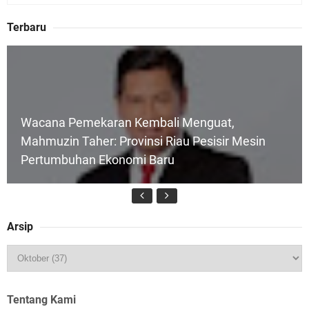
Terbaru
Wacana Pemekaran Kembali Menguat,
Mahmuzin Taher: Provinsi Riau Pesisir Mesin
Pertumbuhan Ekonomi Baru
Arsip
HUT IBI Ke-75, Bupati Asmar: Bidan Garda
Terdepan Wujudkan Generasi Emas Indonesia
2045
Tentang Kami