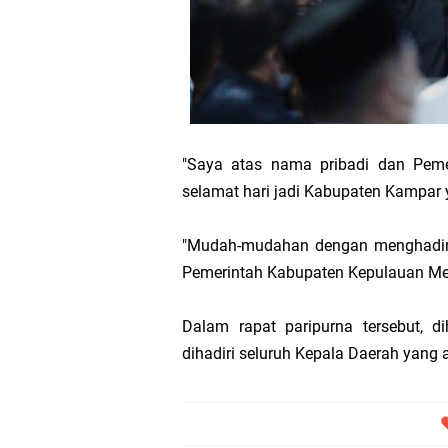
Transmigrasi
AKBP Gede Adi 
Bupati Meranti
"Saya atas nama pribadi dan Peme
selamat hari jadi Kabupaten Kampar
Kementerian PU
"Mudah-mudahan dengan menghadiri k
Bupati Asmar 
Pemerintah Kabupaten Kepulauan Me
Obligasi Daerah
Dalam rapat paripurna tersebut, d
dihadiri seluruh Kepala Daerah yang a
HUT IBI Ke-75,