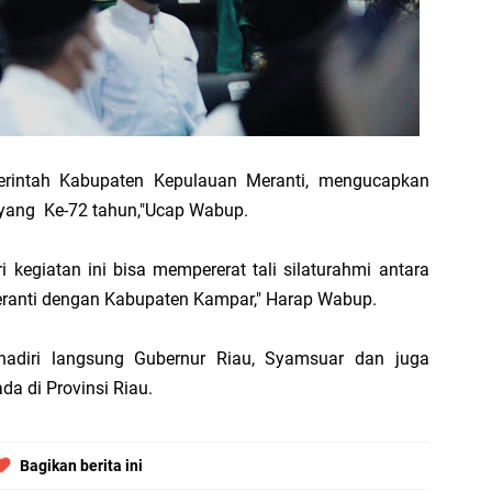
Di
hi
Pimpin Apel Perdana, Titip Tiga Pesan untuk Seluruh Personel
B
 Perjuangkan Status Jalan Nasional, Usulkan Ruas Strategis dan Jembatan Pe
rintah Kabupaten Kepulauan Meranti, mengucapkan
Ad
 yang Ke-72 tahun,"Ucap Wabup.
S
di
egiatan ini bisa mempererat tali silaturahmi antara
Hadiri Sarasehan Kebangsaan MPR RI, Dorong Kemandirian Fiskal Daerah Mela
ranti dengan Kabupaten Kampar," Harap Wabup.
D
ihadiri langsung Gubernur Riau, Syamsuar dan juga
S
da di Provinsi Riau.
 Bupati Asmar: Bidan Garda Terdepan Wujudkan Generasi Emas Indonesia 2045
P
20
Bagikan berita ini
1