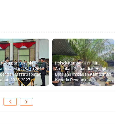
SP
Hi
ti Kampar Kukuhkan
Polsek Kampar Kiri Hilir
a Desa Masa Bakti 2017-
Amankan Pemandian H. Ujil,
 dengan Masa Jabatan
Berikan Himbauan Kamtibmas
ahan 2025-2027
Kepada Pengunjung
PT
Ra
Me
F