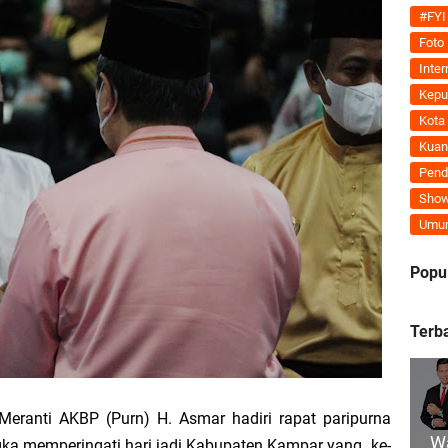
Tegaskan MoU Pemkab dan PLN Harus Berdampak Nyata bagi Masyarakat Mera
#FYI
Foto
ran Kembali Menguat, Mahmuzin Taher: Provinsi Riau Pesisir Mesin Pertumb
Inter
Kepu
Kota
Kuan
an PLN UP3 Dumai Perkuat Sinergi, Pastikan Layanan Listrik Kepulauan Meran
Pend
Show
upaten Kepulauan Meranti Kembali Merombak 3 Pejabat Eselon III. A Serta III. 
Umu
 dan Unilak Perkuat Sinergi Tingkatkan Kualitas SDM Daerah
Popu
erprestasi Diguyur Penghargaan, Kapolda Riau: Bangun Kepercayaan Publik de
Terb
Kepulauan Meranti Periode 2026–2029 Resmi Dilantik
Meranti AKBP (Purn) H. Asmar hadiri rapat paripurna
 Bahas Penegasan Batas Wilayah Kepulauan Meranti, Kemendagri Beri Arahan
W
a memperingati hari jadi Kabupaten Kampar yang ke-