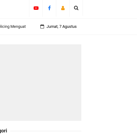
olicing Menguat
Jumat, 7 Agustus
 Kepulauan
daklanjuti 11
Darul Fata
gori