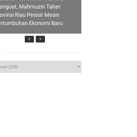
enguat, Mahmuzin Taher:
ovinsi Riau Pesisir Mesin
ertumbuhan Ekonomi Baru
p
 Meranti
T IBI Ke-75, Bupati Asmar:
eranti
idan Garda Terdepan Wujudkan
nerasi Emas Indonesia 2045
utri Puyu
ombongan Negeri Melaka dan
polres Meranti
wasan