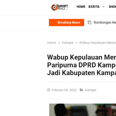
HOME
BERITA
SHO
Breaking News
Rombongan Nege
Bupati Asmar 
Home
Kampar
Wabup Kepulauan Meranti H. Asmar H
Meranti
Wabup Kepulauan Mera
DPRD Kepulaua
Paripurna DPRD Kampa
Jadi Kabupaten Kampa
Rekomendasi Bang
SPPG Mantiasa 
Februari 06, 2022
Kampar
PTPN IV Region