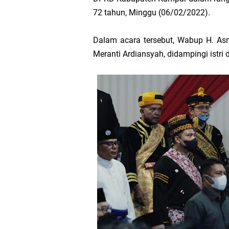
Hak DBH
72 tahun, Minggu (06/02/2022).
Bupati Asmar 
Dalam acara tersebut, Wabup H. A
Meranti Ardiansyah, didampingi istr
Hari Mangrove 
Audiensi Bupa
Feni Utami Ang
Camat Pulau Me
DPP PKB Lanti
Hari Bhakti Ad
Pelepasan TEP