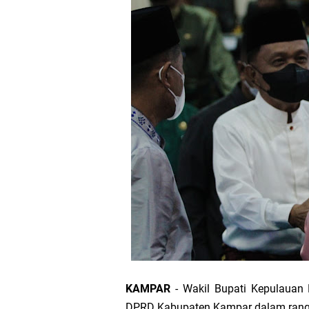
Bupati Asmar 
Wacana Pemeka
Baru
Bupati Asmar d
Pemerintah Kab
Pemkab Meranti
133 Personel B
Pengurus PWI 
KAMPAR
- Wakil Bupati Kepulauan 
Wabup Muzamil
DPRD Kabupaten Kampar dalam rangk