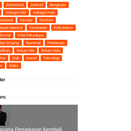
nti
Advertorial
Android
Bengkalis
Indragiri Hilir
Indragiri Hulu
uhan Ekonomi
nasional
Kampar
Karimun
lauan Meranti
Kesehatan
Kota Batam
 Dumai
Kota Pekanbaru
tan Singingi
Nasional
Pelalawan
ti Semakin Andal
idikan
Rokan Hilir
Rokan Hulu
biz
Siak
Sosial
Teknologi
B
m
Video
ler
ngan Karya Nyata
aru
 Pengusulan
acana Pemekaran Kembali