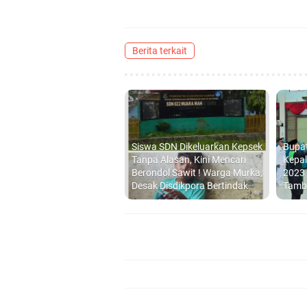
Berita terkait
Siswa SDN Dikeluarkan Kepsek
Bupa
Tanpa Alasan, Kini Mencari
Kepal
Berondol Sawit ! Warga Murka,
2023
Desak Disdikpora Bertindak
Tamb