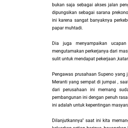
bukan saja sebagai akses jalan pen
dipungsikan sebagai sarana prekon
Transmigrasi
ini karena sangat banyaknya perkebu
AKBP Gede Adi 
papar muhtadi.
Bupati Meranti
Dia juga menyampaikan ucapan 
mengutamakan perkerjanya dari masy
Kementerian PU
sulit untuk mendapat pekerjaan ,kata
Bupati Asmar 
Pengawas prusahaan Supeno yang j
Meranti yang sempat di jumpai , saat
Obligasi Daerah
dari perusahaan ini memang sud
pembangunan ini dengan penuh rasa t
ini adalah untuk kepentingan masyara
Dilanjutkannya" saat ini kita meman