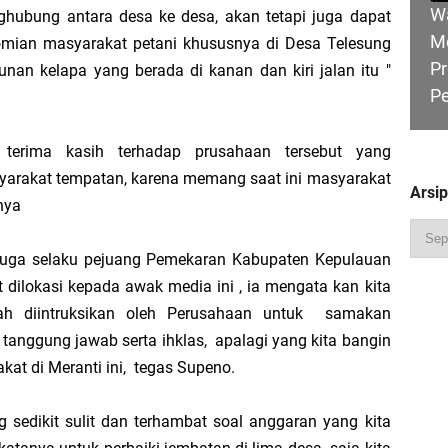
W
ghubung antara desa ke desa, akan tetapi juga dapat
M
omian masyarakat petani khususnya di Desa Telesung
Pr
nan kelapa yang berada di kanan dan kiri jalan itu "
P
Pimpin Apel Perdana, Titip Tiga Pesan untuk Seluruh Personel
 Perjuangkan Status Jalan Nasional, Usulkan Ruas Strategis dan Jembatan Pe
terima kasih terhadap prusahaan tersebut yang
arakat tempatan, karena memang saat ini masyarakat
Arsi
nya
HU
Hadiri Sarasehan Kebangsaan MPR RI, Dorong Kemandirian Fiskal Daerah Mela
uga selaku pejuang Pemekaran Kabupaten Kepulauan
B
 dilokasi kepada awak media ini , ia mengata kan kita
Ge
ah diintruksikan oleh Perusahaan untuk samakan
anggung jawab serta ihklas, apalagi yang kita bangin
kat di Meranti ini, tegas Supeno.
R
g sedikit sulit dan terhambat soal anggaran yang kita
Ka