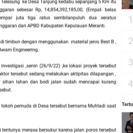
a Telesung ke Desa Tanjung kedabu sepanjang 5 Km itu
ggaran sebesar Rp, 14,854,392,185,00, (Empat- belas
empar juta tiga ratus sembilanpuluh dua seratus
Dorong Kemudahan Layanan Pensiun ASN melalui Sinergi dengan BRK Syariah
anggaran dari APBD Kabupaten Kepulauan Meranti.
Sedunia, Yayasan Generasi Hijau Beri Penghargaan kepada Kapolda Riau
di timbun dengan menggunakan material jenis Best B ,
 Awam Engineering.
ti Asmar Berbuah Komitmen BNPP RI Kawal Pembangunan Kawasan Perbatasan
vestigasi ,senin (26/9/22) ,ke lokasi proyek tersebut
kat Suara, Lagi-Lagi Fitnah Penipuan Terpa Bidang Saspras Disdik Kepulauan M
ktor tersebut sedang melakukan aktipitas dilapangan ,
r sihan lahan dan bodi jalan sudah mencapai kurang
rbau Hermansyah, S.H. Sampaikan Tahniah Hari Jadi ke-14 Kecamatan Tasik P
sebut.
k H. Asmar sebagai Ketua DPC PKB Kepulauan Meranti Periode 2026–2031
Terb
i tokoh pemuda di Desa tersebut bernama Muhtadi saat
hyaksa, Kapolres Meranti Beri Kejutan Tumpeng ke Kejari
 tentunya merasa bersukur karena jalan poros tersebut
 2026 IPB University, Wamen Viva Yoga: Kampus Berkontribusi Memajukan Ka