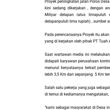
Proyek peningkatan jalan Poros Des
Hak DBH
kini sedang dikerjakan , dengan an
Miliyar delapan ratus limapuluh 
Bupati Asmar 
delapanpuluh lima rupiah) , sumber 
Hari Mangrove 
Pada perencanaanya Proyek itu akan 
yang di kerjakan oleh pihak PT Tuah
Audiensi Bupa
Saat wartawan media ini melakukan in
Feni Utami Ang
didapati karyawan perusahaan kontra
menurut kenyataanya terkait pembe
Camat Pulau Me
lebih 3,5 Km dari sepanjang 5 Km ter
DPP PKB Lanti
Salah satu pekerja yang juga sebaga
di temui di kediamanya mengatakan,
Hari Bhakti Ad
"kami sebagai masyarakat di Desa ini
Pelepasan TEP