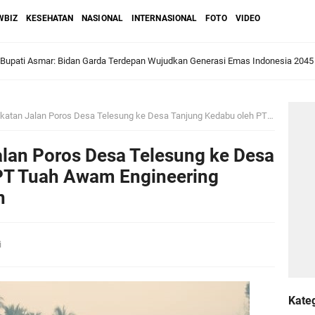
WBIZ
KESEHATAN
NASIONAL
INTERNASIONAL
FOTO
VIDEO
 Bupati Asmar: Bidan Garda Terdepan Wujudkan Generasi Emas Indonesia 2045
ri Melaka dan Kapolres Meranti Ditepungtawari, Sinergi Adat hingga Green P
Sambut Lawatan Adat Melaka, Perkuat Ikatan Serumpun Indonesia–Malaysia di
alan Poros Desa Telesung ke Desa Tanjung Kedabu oleh PT Tuah Awam Engineering Sedang Giat Dikerjakan
lan Poros Desa Telesung ke Desa
n Meranti Sahkan Ranperda Pertanggungjawaban APBD 2025, Pemkab Siap Tin
PT Tuah Awam Engineering
n
gar
Jalani Inspeksi Higiene dan Sanitasi Pangan
i
al VI Kebun Julok Rayeuk Utara Serahkan Bantuan Mesin Genset untuk Dayah 
Kate