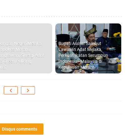
1
ongan Negeri Melaka
Bupati Asmar Sambut
apolres Meranti
Lawatan Adat Melaka,
SP
ungtawari, Sinergi Adat
Perkuat Ikatan Serumpun
a Green Policing
Indonesia–Malaysia di
Hi
uat
Kepulauan Meranti
PT
Ra
Me
F
Disqus comments