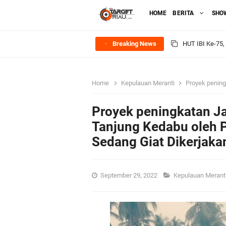
HOME
BERITA
SHO
Breaking News
HUT IBI Ke-75,
Rombongan Nege
Bupati Asmar 
Home
Kepulauan Meranti
Proyek peningkatan J
Meranti
Proyek peningkatan Ja
DPRD Kepulaua
Tanjung Kedabu oleh 
Sedang Giat Dikerjaka
Rekomendasi Bang
SPPG Mantiasa 
September 29, 2022
Kepulauan Merant
PTPN IV Region