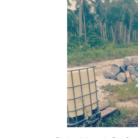
Bupati Asmar 
Wacana Pemeka
Baru
Bupati Asmar d
Pemerintah Kab
Pemkab Meranti
133 Personel B
Pengurus PWI 
Wabup Muzamil