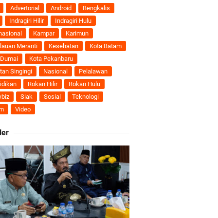
nti
Advertorial
Android
Bengkalis
Indragiri Hilir
Indragiri Hulu
uhan Ekonomi
nasional
Kampar
Karimun
lauan Meranti
Kesehatan
Kota Batam
 Dumai
Kota Pekanbaru
tan Singingi
Nasional
Pelalawan
ti Semakin Andal
idikan
Rokan Hilir
Rokan Hulu
biz
Siak
Sosial
Teknologi
B
m
Video
ler
ngan Karya Nyata
 Pengusulan