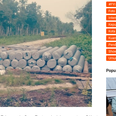
Tegaskan MoU Pemkab dan PLN Harus Berdampak Nyata bagi Masyarakat Mera
#FYI
Foto
ran Kembali Menguat, Mahmuzin Taher: Provinsi Riau Pesisir Mesin Pertumb
Inter
Kepu
Kota
Kuan
an PLN UP3 Dumai Perkuat Sinergi, Pastikan Layanan Listrik Kepulauan Meran
Pend
Show
upaten Kepulauan Meranti Kembali Merombak 3 Pejabat Eselon III. A Serta III. 
Umu
 dan Unilak Perkuat Sinergi Tingkatkan Kualitas SDM Daerah
Popu
erprestasi Diguyur Penghargaan, Kapolda Riau: Bangun Kepercayaan Publik de
Kepulauan Meranti Periode 2026–2029 Resmi Dilantik
 Bahas Penegasan Batas Wilayah Kepulauan Meranti, Kemendagri Beri Arahan