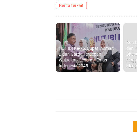
Berita terkait
Romb
HUT IBI Ke-75, Bupati Asmar:
dan K
Bidan Garda Terdepan
Ditep
Wujudkan Generasi Emas
hingg
Indonesia 2045
Meng