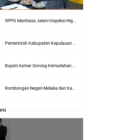
SPPG Mantiasa Jalani Inspeksi Higiene dan Sanitasi Pangan
Pemerintah Kabupaten Kepulauan Meranti Kembali Merombak 3 Pejabat Eselon III. A Serta III. B
 Meranti
Bupati Asmar Dorong Kemudahan Layanan Pensiun ASN melalui Sinergi dengan BRK Syariah
eranti
Rombongan Negeri Melaka dan Kapolres Meranti Ditepungtawari, Sinergi Adat hingga Green Policing Menguat
utri Puyu
aru
wasan