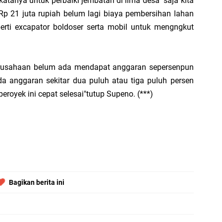
katanya untuk perbaiki jembatan di lima desa saja kita
Di
 21 juta rupiah belum lagi biaya pembersihan lahan
hi
perti excapator boldoser serta mobil untuk mengngkut
erusahaan belum ada mendapat anggaran sepersenpun
da anggaran sekitar dua puluh atau tiga puluh persen
B
royek ini cepat selesai"tutup Supeno. (***)
Ad
S
di
D
S
Bagikan berita ini
P
20