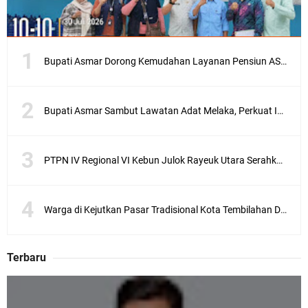
Bupati Asmar Dorong Kemudahan Layanan Pensiun ASN melalui Sinergi dengan BRK Syariah
Bupati Asmar Sambut Lawatan Adat Melaka, Perkuat Ikatan Serumpun Indonesia–Malaysia di Kepulauan Meranti
PTPN IV Regional VI Kebun Julok Rayeuk Utara Serahkan Bantuan Mesin Genset untuk Dayah Darul Fata
Warga di Kejutkan Pasar Tradisional Kota Tembilahan Dilalap Api Dini Hari
Terbaru