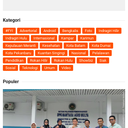
Kategori
#FYI
Advertorial
Android
Bengkalis
Foto
Indragiri Hilir
Indragiri Hulu
Internasional
Kampar
Karimun
Kepulauan Meranti
Kesehatan
Kota Batam
Kota Dumai
Kota Pekanbaru
Kuantan Singingi
Nasional
Pelalawan
Pendidikan
Rokan Hilir
Rokan Hulu
Showbiz
Siak
Sosial
Teknologi
Umum
Video
Populer