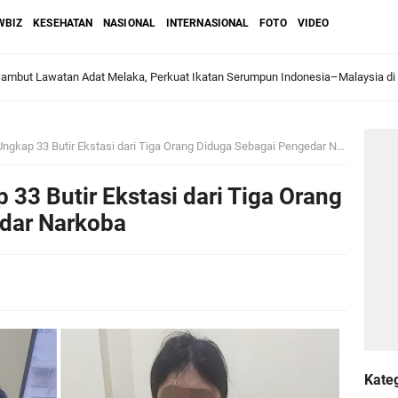
WBIZ
KESEHATAN
NASIONAL
INTERNASIONAL
FOTO
VIDEO
Sambut Lawatan Adat Melaka, Perkuat Ikatan Serumpun Indonesia–Malaysia di
kap 33 Butir Ekstasi dari Tiga Orang Diduga Sebagai Pengedar Narkoba
n Meranti Sahkan Ranperda Pertanggungjawaban APBD 2025, Pemkab Siap Tin
33 Butir Ekstasi dari Tiga Orang
gar
dar Narkoba
Jalani Inspeksi Higiene dan Sanitasi Pangan
al VI Kebun Julok Rayeuk Utara Serahkan Bantuan Mesin Genset untuk Dayah 
Tegaskan MoU Pemkab dan PLN Harus Berdampak Nyata bagi Masyarakat Mera
Kate