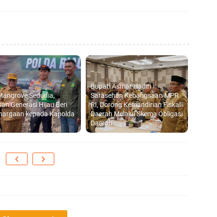
1
SP
Bupati Asmar Hadiri
Mangrove Sedunia,
Sarasehan Kebangsaan MPR
Hi
an Generasi Hijau Beri
RI, Dorong Kemandirian Fiskal
hargaan kepada Kapolda
Daerah Melalui Skema Obligasi
Daerah
PT
Ra
Me
F