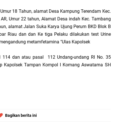
Di
SM, Umur 18 Tahun, alamat Desa Kampung Terendam Kec.
hi
 AR, Umur 22 tahun, Alamat Desa indah Kec. Tambang
ahun, alamat Jalan Suka Karya Ujung Perum BKD Blok B
r Riau dan dan Ke tiga Pelaku dilakukan test Urine
a mengandung metamfetamina "Ulas Kapolsek
B
Ad
al 114 dan atau pasal 112 Undang-undang RI No. 35
S
tup Kapolsek Tampan Kompol I Komang Aswatama SH
di
D
S
P
Bagikan berita ini
20