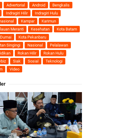
uhan Ekonomi
Advertorial
Android
Bengkalis
Indragiri Hilir
Indragiri Hulu
nasional
Kampar
Karimun
lauan Meranti
Kesehatan
Kota Batam
ti Semakin Andal
 Dumai
Kota Pekanbaru
tan Singingi
Nasional
Pelalawan
B
idikan
Rokan Hilir
Rokan Hulu
biz
Siak
Sosial
Teknologi
m
Video
ngan Karya Nyata
ler
 Pengusulan