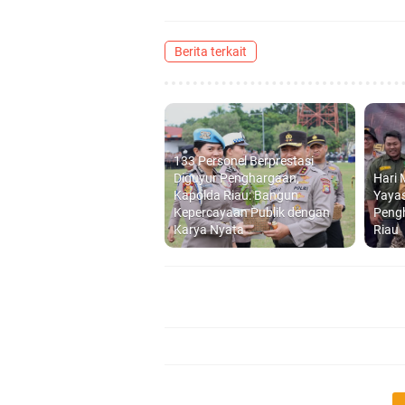
Berita terkait
133 Personel Berprestasi
Diguyur Penghargaan,
Hari 
Kapolda Riau: Bangun
Yayas
Kepercayaan Publik dengan
Peng
Karya Nyata
Riau