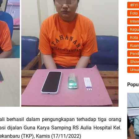
ran Kembali Menguat, Mahmuzin Taher: Provinsi Riau Pesisir Mesin Pertumb
#FYI
Foto
Inter
Kepu
an PLN UP3 Dumai Perkuat Sinergi, Pastikan Layanan Listrik Kepulauan Meran
Kota
Kuan
upaten Kepulauan Meranti Kembali Merombak 3 Pejabat Eselon III. A Serta III. 
Pend
Show
 dan Unilak Perkuat Sinergi Tingkatkan Kualitas SDM Daerah
Umu
erprestasi Diguyur Penghargaan, Kapolda Riau: Bangun Kepercayaan Publik de
Popu
Kepulauan Meranti Periode 2026–2029 Resmi Dilantik
 Bahas Penegasan Batas Wilayah Kepulauan Meranti, Kemendagri Beri Arahan
i berhasil dalam pengungkapan terhadap tiga orang
asi dijalan Guna Karya Samping RS Aulia Hospital Kel.
ekanbaru (TKP), Kamis (17/11/2022)