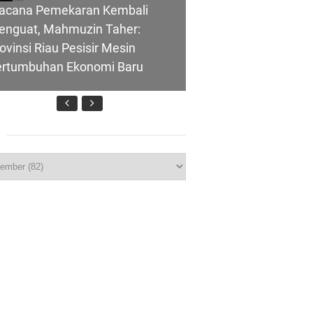
acana Pemekaran Kembali
enguat, Mahmuzin Taher:
ovinsi Riau Pesisir Mesin
ertumbuhan Ekonomi Baru
nghubung ke
p
lui Skema
T IBI Ke-75, Bupati Asmar:
idan Garda Terdepan Wujudkan
nerasi Emas Indonesia 2045
olicing Menguat
ombongan Negeri Melaka dan
polres Meranti