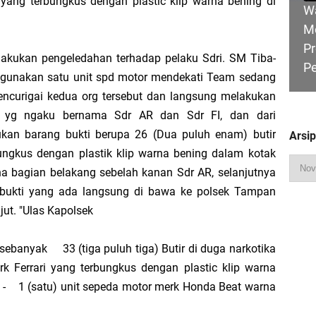
 yang terbungkus dengan plastic klip warna bening di
W
M
Pimpin Apel Perdana, Titip Tiga Pesan untuk Seluruh Personel
Pr
kukan pengeledahan terhadap pelaku Sdri. SM Tiba-
P
 Perjuangkan Status Jalan Nasional, Usulkan Ruas Strategis dan Jembatan Pe
ggunakan satu unit spd motor mendekati Team sedang
ncurigai kedua org tersebut dan langsung melakukan
a yg ngaku bernama Sdr AR dan Sdr FI, dan dari
ukan barang bukti berupa 26 (Dua puluh enam) butir
Arsi
Hadiri Sarasehan Kebangsaan MPR RI, Dorong Kemandirian Fiskal Daerah Mela
 bungkus dengan plastik klip warna bening dalam kotak
HU
a bagian belakang sebelah kanan Sdr AR, selanjutnya
B
 bukti yang ada langsung di bawa ke polsek Tampan
Ge
ut. "Ulas Kapolsek
 Bupati Asmar: Bidan Garda Terdepan Wujudkan Generasi Emas Indonesia 2045
 sebanyak
33 (tiga puluh tiga) Butir di duga narkotika
ri Melaka dan Kapolres Meranti Ditepungtawari, Sinergi Adat hingga Green P
rk Ferrari yang terbungkus dengan plastic klip warna
 -
1 (satu) unit sepeda motor merk Honda Beat warna
R
Ka