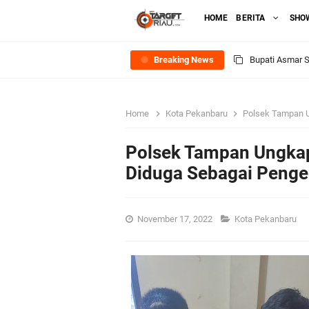
HOME
BERITA
SHO
Breaking News
Bupati Asmar 
Meranti
Home
Kota Pekanbaru
Polsek Tampan Ung
DPRD Kepulaua
Polsek Tampan Ungkap 
Rekomendasi Bang
Diduga Sebagai Penge
SPPG Mantiasa 
November 17, 2022
Kota Pekanbaru
PTPN IV Region
Bupati Asmar 