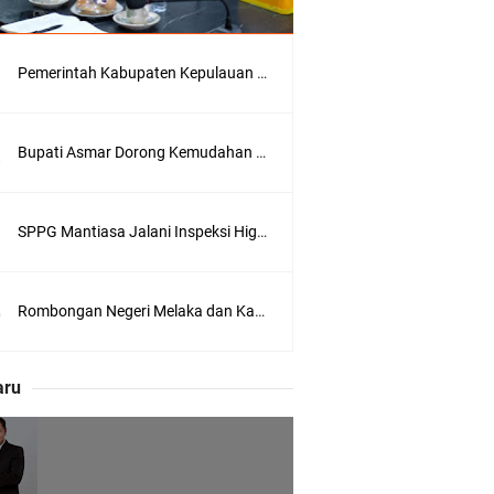
Pemerintah Kabupaten Kepulauan Meranti Kembali Merombak 3 Pejabat Eselon III. A Serta III. B
 Meranti
Bupati Asmar Dorong Kemudahan Layanan Pensiun ASN melalui Sinergi dengan BRK Syariah
eranti
SPPG Mantiasa Jalani Inspeksi Higiene dan Sanitasi Pangan
utri Puyu
Rombongan Negeri Melaka dan Kapolres Meranti Ditepungtawari, Sinergi Adat hingga Green Policing Menguat
aru
wasan