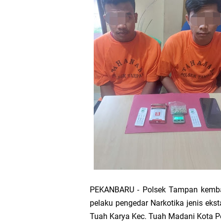
Wacana Pemeka
Baru
Bupati Asmar d
Pemerintah Kab
Pemkab Meranti
133 Personel B
Pengurus PWI 
Wabup Muzamil
PEKANBARU - Polsek Tampan kembal
pelaku pengedar Narkotika jenis ekst
Hak DBH
Tuah Karya Kec. Tuah Madani Kota P