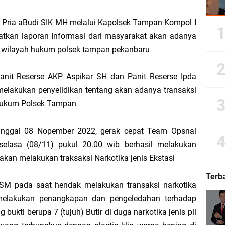
Dorong Kemudahan Layanan Pensiun ASN melalui Sinergi dengan BRK Syariah
 Pria aBudi SIK MH melalui Kapolsek Tampan Kompol I
kan laporan Informasi dari masyarakat akan adanya
Sedunia, Yayasan Generasi Hijau Beri Penghargaan kepada Kapolda Riau
i di wilayah hukum polsek tampan pekanbaru
ti Asmar Berbuah Komitmen BNPP RI Kawal Pembangunan Kawasan Perbatasan
nit Reserse AKP Aspikar SH dan Panit Reserse Ipda
melakukan penyelidikan tentang akan adanya transaksi
kat Suara, Lagi-Lagi Fitnah Penipuan Terpa Bidang Saspras Disdik Kepulauan M
h hukum Polsek Tampan
rbau Hermansyah, S.H. Sampaikan Tahniah Hari Jadi ke-14 Kecamatan Tasik P
tanggal 08 Nopember 2022, gerak cepat Team Opsnal
k H. Asmar sebagai Ketua DPC PKB Kepulauan Meranti Periode 2026–2031
selasa (08/11) pukul 20.00 wib berhasil melakukan
kan melakukan traksaksi Narkotika jenis Ekstasi
hyaksa, Kapolres Meranti Beri Kejutan Tumpeng ke Kejari
Terb
SM pada saat hendak melakukan transaksi narkotika
 2026 IPB University, Wamen Viva Yoga: Kampus Berkontribusi Memajukan Ka
 melakukan penangkapan dan pengeledahan terhadap
bukti berupa 7 (tujuh) Butir di duga narkotika jenis pil