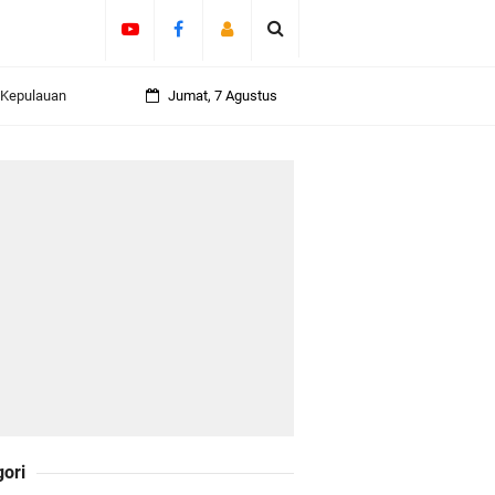
 Kepulauan
Jumat, 7 Agustus
daklanjuti 11
Darul Fata
nti
gori