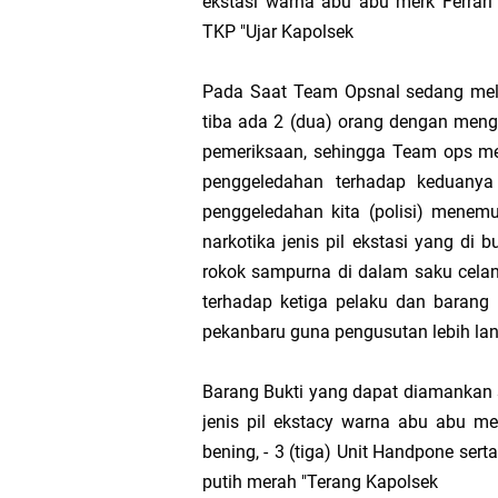
ekstasi warna abu abu merk Ferrari
TKP "Ujar Kapolsek
AKBP Gede Adi 
Pada Saat Team Opsnal sedang mela
Bupati Meranti
tiba ada 2 (dua) orang dengan men
pemeriksaan, sehingga Team ops me
Kementerian PU
penggeledahan terhadap keduany
penggeledahan kita (polisi) menem
Bupati Asmar 
narkotika jenis pil ekstasi yang di
rokok sampurna di dalam saku celan
Obligasi Daerah
terhadap ketiga pelaku dan barang
pekanbaru guna pengusutan lebih lanj
HUT IBI Ke-75,
Barang Bukti yang dapat diamankan
Rombongan Nege
jenis pil ekstacy warna abu abu me
bening, -
3 (tiga) Unit Handpone serta
putih merah "Terang Kapolsek