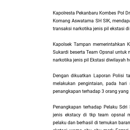
Bupati Asmar 
Kapolresta Pekanbaru Kombes Pol Dr
Komang Aswatama SH SIK, mendapat
Hari Mangrove 
transaksi narkotika jenis pil ekstas
Audiensi Bupa
Kapolsek Tampan memerintahkan Ka
Sukardi beserta Team Opsnal untuk 
Feni Utami Ang
narkotika jenis pil Ekstasi diwilaya
Camat Pulau Me
Dengan dikuatkan Laporan Polisi 
DPP PKB Lanti
melakukan pengintaian, pada hari 
penangkapan terhadap 3 orang yang a
Hari Bhakti Ad
Penangkapan terhadap Pelaku Sdri 
Pelepasan TEP
jenis ekstacy di tkp team opsnal
pelaku dan berhasil di temukan barang 
Transmigrasi