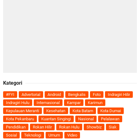
Kategori
#FYI
Advertorial
Android
Bengkalis
Foto
Indragiri Hilir
Indragiri Hulu
Internasional
Kampar
Karimun
Kepulauan Meranti
Kesehatan
Kota Batam
Kota Dumai
Kota Pekanbaru
Kuantan Singingi
Nasional
Pelalawan
Pendidikan
Rokan Hilir
Rokan Hulu
Showbiz
Siak
Sosial
Teknologi
Umum
Video