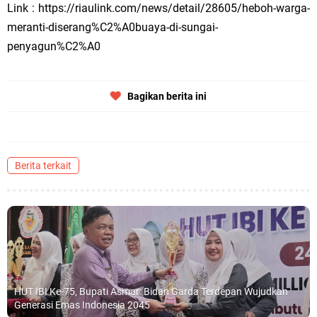
Link : https://riaulink.com/news/detail/28605/heboh-warga-
meranti-diserang%C2%A0buaya-di-sungai-
penyagun%C2%A0
Bagikan berita ini
Berita terkait
HUT IBI Ke-75, Bupati Asmar: Bidan Garda Terdepan Wujudkan
Generasi Emas Indonesia 2045