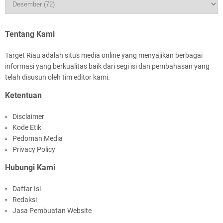
HUT IBI Ke-75, Bupati Asmar: Bidan Garda
Terdepan Wujudkan Generasi Emas Indonesia
2045
Tentang Kami
Target Riau adalah situs media online yang menyajikan berbagai
informasi yang berkualitas baik dari segi isi dan pembahasan yang
telah disusun oleh tim editor kami.
Ketentuan
Rombongan Negeri Melaka dan Kapolres
Disclaimer
Meranti Ditepungtawari, Sinergi Adat hingga
Kode Etik
Green Policing Menguat
Pedoman Media
Privacy Policy
Hubungi Kami
Daftar Isi
Redaksi
Bupati Asmar Sambut Lawatan Adat Melaka,
Jasa Pembuatan Website
Perkuat Ikatan Serumpun Indonesia–Malaysia di