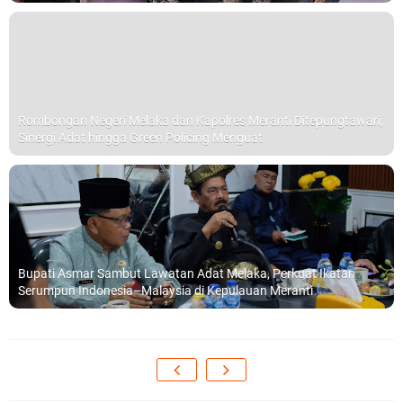
Rombongan Negeri Melaka dan Kapolres Meranti Ditepungtawari,
Sinergi Adat hingga Green Policing Menguat
Bupati Asmar Sambut Lawatan Adat Melaka, Perkuat Ikatan
Serumpun Indonesia–Malaysia di Kepulauan Meranti