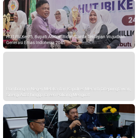
HUT IBI Ke-75, Bupati Asmar: Bidan Garda Terdepan Wujudkan
Generasi Emas Indonesia 2045
Rombongan Negeri Melaka dan Kapolres Meranti Ditepungtawari,
Sinergi Adat hingga Green Policing Menguat