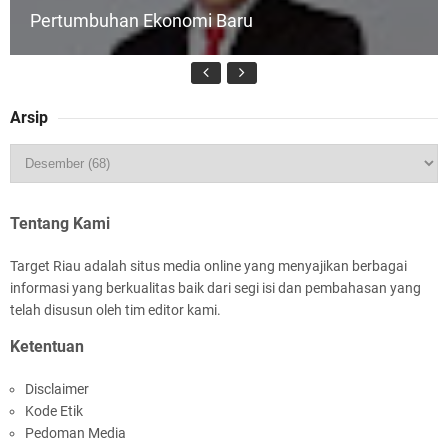
Pertumbuhan Ekonomi Baru
Arsip
HUT IBI Ke-75, Bupati Asmar: Bidan Garda
Terdepan Wujudkan Generasi Emas Indonesia
2045
Tentang Kami
Target Riau adalah situs media online yang menyajikan berbagai
informasi yang berkualitas baik dari segi isi dan pembahasan yang
telah disusun oleh tim editor kami.
Ketentuan
Rombongan Negeri Melaka dan Kapolres
Disclaimer
Meranti Ditepungtawari, Sinergi Adat hingga
Kode Etik
Green Policing Menguat
Pedoman Media