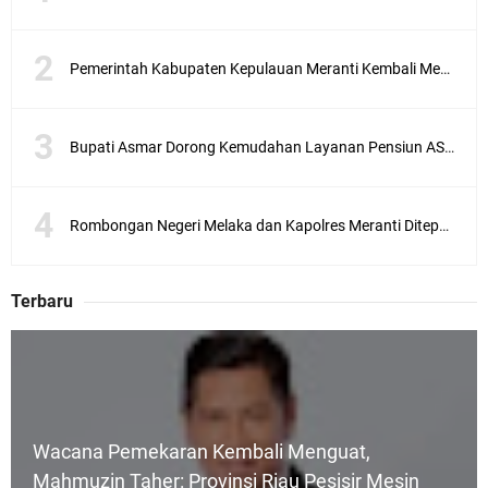
Pemerintah Kabupaten Kepulauan Meranti Kembali Merombak 3 Pejabat Eselon III. A Serta III. B
Bupati Asmar Dorong Kemudahan Layanan Pensiun ASN melalui Sinergi dengan BRK Syariah
Rombongan Negeri Melaka dan Kapolres Meranti Ditepungtawari, Sinergi Adat hingga Green Policing Menguat
Terbaru
Wacana Pemekaran Kembali Menguat,
Mahmuzin Taher: Provinsi Riau Pesisir Mesin