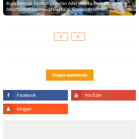
Bupati Asmar Sambut Lawatan Adat Melaka, Perkuat Ikatan
Serumpun Indonesia–Malaysia di Kepulauan Meranti
Disqus comments