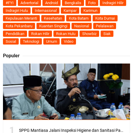
#FYI
Advertorial
Android
Bengkalis
Foto
Indragiri Hilir
Indragiri Hulu
Internasional
Kampar
Karimun
Kepulauan Meranti
Kesehatan
Kota Batam
Kota Dumai
Kota Pekanbaru
Kuantan Singingi
Nasional
Pelalawan
Pendidikan
Rokan Hilir
Rokan Hulu
Showbiz
Siak
Sosial
Teknologi
Umum
Video
Populer
SPPG Mantiasa Jalani Inspeksi Higiene dan Sanitasi Pangan