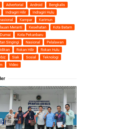
nti
Advertorial
Android
Bengkalis
Indragiri Hilir
Indragiri Hulu
uhan Ekonomi
nasional
Kampar
Karimun
lauan Meranti
Kesehatan
Kota Batam
 Dumai
Kota Pekanbaru
tan Singingi
Nasional
Pelalawan
ti Semakin Andal
idikan
Rokan Hilir
Rokan Hulu
biz
Siak
Sosial
Teknologi
B
m
Video
ler
ngan Karya Nyata
 Pengusulan