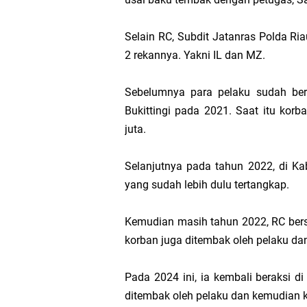
Hak DBH
Selain RC, Subdit Jatanras Polda R
Bupati Asmar 
2 rekannya. Yakni IL dan MZ.
Hari Mangrove 
Sebelumnya para pelaku sudah ber
Bukittingi pada 2021. Saat itu kor
Audiensi Bupa
juta.
Feni Utami Ang
Selanjutnya pada tahun 2022, di Ka
yang sudah lebih dulu tertangkap.
Camat Pulau Me
Kemudian masih tahun 2022, RC bersam
DPP PKB Lanti
korban juga ditembak oleh pelaku d
Hari Bhakti Ad
Pada 2024 ini, ia kembali beraksi 
ditembak oleh pelaku dan kemudian k
Pelepasan TEP