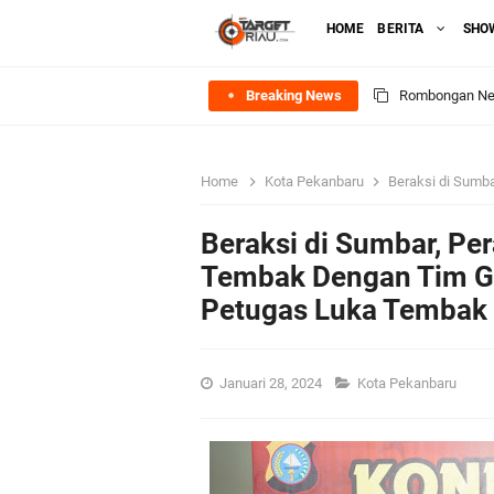
HOME
BERITA
SHO
Breaking News
Rombongan Nege
Bupati Asmar 
Home
Kota Pekanbaru
Beraksi di Sumbar, Peramp
Meranti
Beraksi di Sumbar, P
DPRD Kepulaua
Tembak Dengan Tim Ga
Petugas Luka Tembak 
Rekomendasi Bang
SPPG Mantiasa 
Januari 28, 2024
Kota Pekanbaru
PTPN IV Region