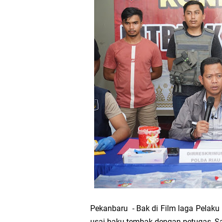
Bupati Asmar 
Wacana Pemeka
Baru
Bupati Asmar d
Pemerintah Kab
Pemkab Meranti
133 Personel B
Pengurus PWI 
Wabup Muzamil
Pekanbaru - Bak di Film laga Pelaku 
usai baku tembak dengan petugas, Sab