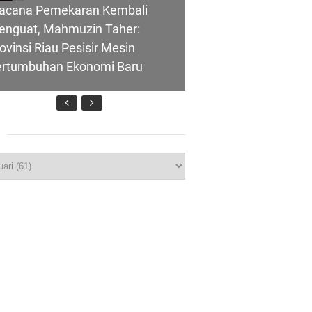
acana Pemekaran Kembali
enguat, Mahmuzin Taher:
ovinsi Riau Pesisir Mesin
ertumbuhan Ekonomi Baru
nghubung ke
p
T IBI Ke-75, Bupati Asmar:
lui Skema
idan Garda Terdepan Wujudkan
nerasi Emas Indonesia 2045
ombongan Negeri Melaka dan
polres Meranti