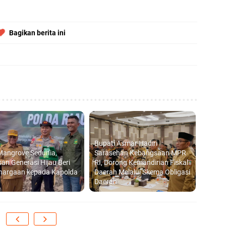
Di
hi
Bagikan berita ini
B
Ad
S
di
Bupati Asmar Hadiri
Mangrove Sedunia,
Sarasehan Kebangsaan MPR
an Generasi Hijau Beri
RI, Dorong Kemandirian Fiskal
D
hargaan kepada Kapolda
Daerah Melalui Skema Obligasi
Daerah
S
P
20