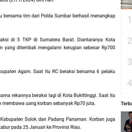
iau bersama tim dari Polda Sumbar berhasil menangkap
Dorong Kemudahan Layanan Pensiun ASN melalui Sinergi dengan BRK Syariah
Sedunia, Yayasan Generasi Hijau Beri Penghargaan kepada Kapolda Riau
aksi di 5 TKP di Sumatera Barat. Diantaranya Kota
ban yang ditembak mengalami kerugian sebesar Rp700
ti Asmar Berbuah Komitmen BNPP RI Kawal Pembangunan Kawasan Perbatasan
kat Suara, Lagi-Lagi Fitnah Penipuan Terpa Bidang Saspras Disdik Kepulauan M
bupaten Agam. Saat itu RC beraksi bersama 6 pelaku
rbau Hermansyah, S.H. Sampaikan Tahniah Hari Jadi ke-14 Kecamatan Tasik P
a rekannya beraksi lagi di Kota Bukittinggi. Saat itu
k H. Asmar sebagai Ketua DPC PKB Kepulauan Meranti Periode 2026–2031
an membawa uang korban sebanyak Rp70 juta.
Terb
hyaksa, Kapolres Meranti Beri Kejutan Tumpeng ke Kejari
di Kabupaten Solok dan Padang Pariaman. Korban juga
abur pada 25 Januari ke Provinsi Riau.
 2026 IPB University, Wamen Viva Yoga: Kampus Berkontribusi Memajukan Ka