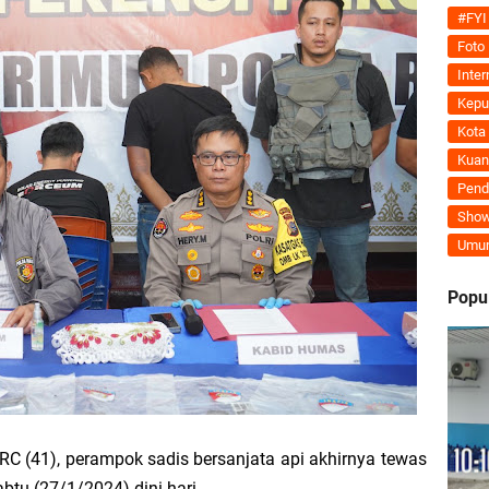
Tegaskan MoU Pemkab dan PLN Harus Berdampak Nyata bagi Masyarakat Mera
#FYI
Foto
ran Kembali Menguat, Mahmuzin Taher: Provinsi Riau Pesisir Mesin Pertumb
Inter
Kepu
Kota
Kuan
an PLN UP3 Dumai Perkuat Sinergi, Pastikan Layanan Listrik Kepulauan Meran
Pend
Show
upaten Kepulauan Meranti Kembali Merombak 3 Pejabat Eselon III. A Serta III. 
Umu
 dan Unilak Perkuat Sinergi Tingkatkan Kualitas SDM Daerah
Popu
erprestasi Diguyur Penghargaan, Kapolda Riau: Bangun Kepercayaan Publik de
Kepulauan Meranti Periode 2026–2029 Resmi Dilantik
 Bahas Penegasan Batas Wilayah Kepulauan Meranti, Kemendagri Beri Arahan
RC (41), perampok sadis bersanjata api akhirnya tewas
tu (27/1/2024) dini hari.