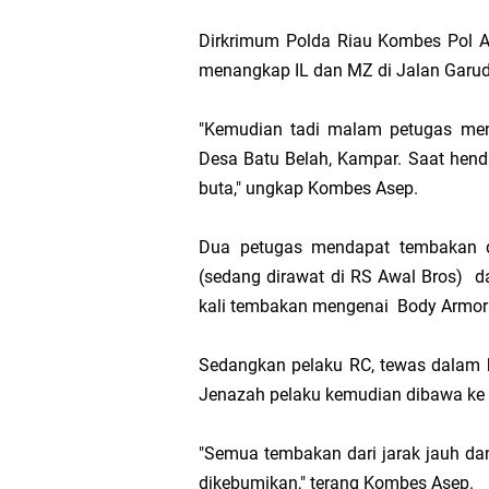
Dirkrimum Polda Riau Kombes Pol A
Transmigrasi
menangkap IL dan MZ di Jalan Garud
AKBP Gede Adi 
"Kemudian tadi malam petugas mend
Desa Batu Belah, Kampar. Saat hen
Bupati Meranti
buta," ungkap Kombes Asep.
Kementerian PU
Dua petugas mendapat tembakan da
Bupati Asmar 
(sedang dirawat di RS Awal Bros) d
kali tembakan mengenai Body Armor (
Obligasi Daerah
Sedangkan pelaku RC, tewas dalam k
HUT IBI Ke-75,
Jenazah pelaku kemudian dibawa ke 
"Semua tembakan dari jarak jauh da
dikebumikan," terang Kombes Asep.