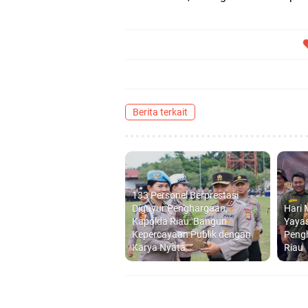
Berita terkait
133 Personel Berprestasi
Diguyur Penghargaan,
Hari 
Kapolda Riau: Bangun
Yayas
Kepercayaan Publik dengan
Peng
Karya Nyata
Riau