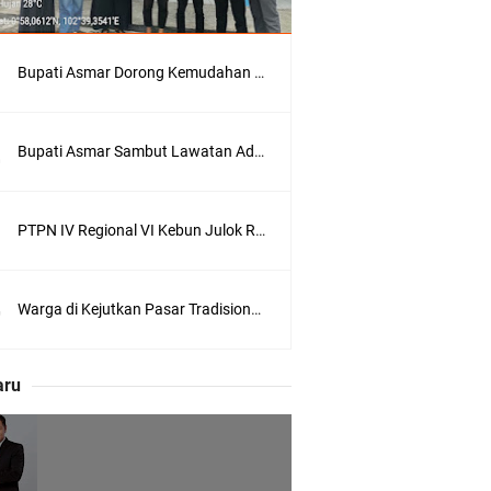
Bupati Asmar Dorong Kemudahan Layanan Pensiun ASN melalui Sinergi dengan BRK Syariah
Bupati Asmar Sambut Lawatan Adat Melaka, Perkuat Ikatan Serumpun Indonesia–Malaysia di Kepulauan Meranti
 Meranti
PTPN IV Regional VI Kebun Julok Rayeuk Utara Serahkan Bantuan Mesin Genset untuk Dayah Darul Fata
eranti
Warga di Kejutkan Pasar Tradisional Kota Tembilahan Dilalap Api Dini Hari
utri Puyu
aru
wasan