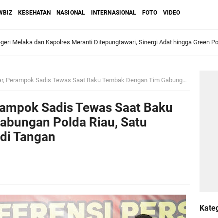
WBIZ
KESEHATAN
NASIONAL
INTERNASIONAL
FOTO
VIDEO
ri Melaka dan Kapolres Meranti Ditepungtawari, Sinergi Adat hingga Green P
Sambut Lawatan Adat Melaka, Perkuat Ikatan Serumpun Indonesia–Malaysia di
ok Sadis Tewas Saat Baku Tembak Dengan Tim Gabungan Polda Riau, Satu Petugas Luka Tembak di Tangan
erampok Sadis Tewas Saat Baku
n Meranti Sahkan Ranperda Pertanggungjawaban APBD 2025, Pemkab Siap Tin
bungan Polda Riau, Satu
di Tangan
gar
Jalani Inspeksi Higiene dan Sanitasi Pangan
al VI Kebun Julok Rayeuk Utara Serahkan Bantuan Mesin Genset untuk Dayah 
Kate