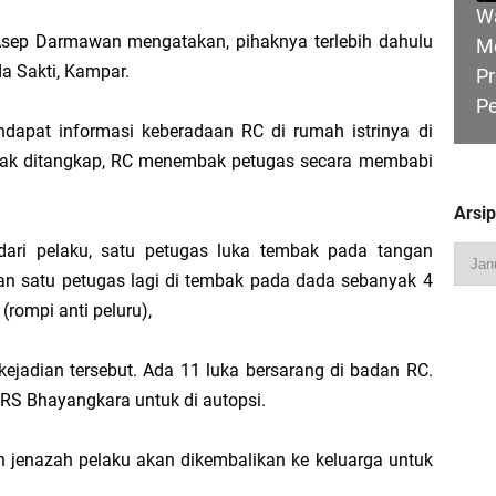
W
sep Darmawan mengatakan, pihaknya terlebih dahulu
M
a Sakti, Kampar.
Pr
P
Pimpin Apel Perdana, Titip Tiga Pesan untuk Seluruh Personel
apat informasi keberadaan RC di rumah istrinya di
dak ditangkap, RC menembak petugas secara membabi
 Perjuangkan Status Jalan Nasional, Usulkan Ruas Strategis dan Jembatan Pe
Arsi
ri pelaku, satu petugas luka tembak pada tangan
HU
Hadiri Sarasehan Kebangsaan MPR RI, Dorong Kemandirian Fiskal Daerah Mela
an satu petugas lagi di tembak pada dada sebanyak 4
B
rompi anti peluru),
Ge
ejadian tersebut. Ada 11 luka bersarang di badan RC.
 Bupati Asmar: Bidan Garda Terdepan Wujudkan Generasi Emas Indonesia 2045
RS Bhayangkara untuk di autopsi.
R
n jenazah pelaku akan dikembalikan ke keluarga untuk
Ka