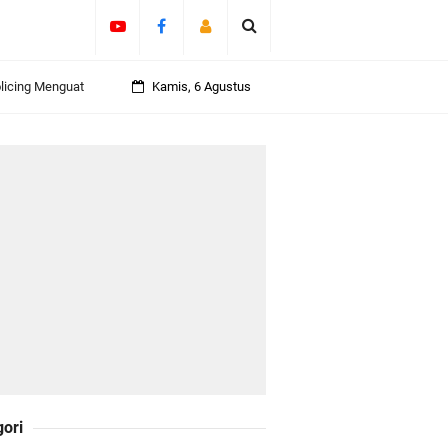
olicing Menguat
Kamis, 6 Agustus
 Kepulauan
daklanjuti 11
Darul Fata
gori